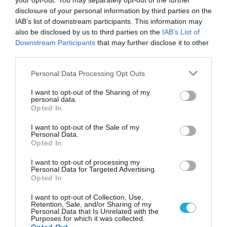
your opt-out. You may separately opt-out of the further
«αποεπένδυσης;» Σταθόπουλου
disclosure of your personal information by third parties on the
IAB’s list of downstream participants. This information may
στη Nova
01.02.2024
also be disclosed by us to third parties on the
IAB’s List of
Downstream Participants
that may further disclose it to other
third parties.
Please note that this website/app uses one or more Google
Personal Data Processing Opt Outs
services and may gather and store information including but
not limited to your visit or usage behaviour. You may click to
I want to opt-out of the Sharing of my
personal data.
grant or deny consent to Google and its third-party tags to
Opted In
use your data for below specified purposes in below Google
consent section.
I want to opt-out of the Sale of my
Personal Data.
Opted In
I want to opt-out of processing my
Personal Data for Targeted Advertising.
ΟΙΚΟΝΟΜΙΑ
Opted In
Νίκος Σταθόπουλος: H Ελλάδα
I want to opt-out of Collection, Use,
αποτελεί βιώσιμο επενδυτικό
Retention, Sale, and/or Sharing of my
προορισμό
Personal Data that Is Unrelated with the
Purposes for which it was collected.