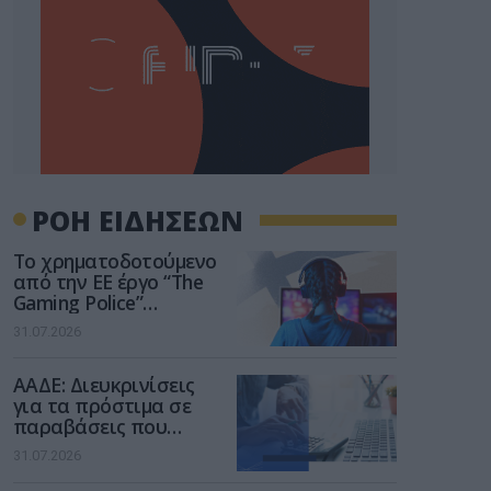
ΡΟΗ ΕΙΔΗΣΕΩΝ
Το χρηματοδοτούμενο
από την ΕΕ έργο “The
Gaming Police”
ενισχύει την ασφάλεια
31.07.2026
των παιδιών στο
διαδίκτυο
ΑΑΔΕ: Διευκρινίσεις
για τα πρόστιμα σε
παραβάσεις που
αφορούν τους ΦΗΜ
31.07.2026