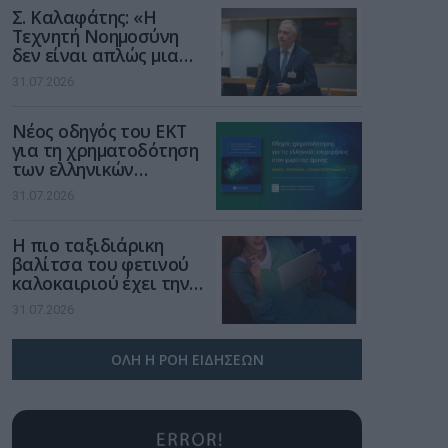
Σ. Καλαφάτης: «Η
Τεχνητή Νοημοσύνη
δεν είναι απλώς μια
νέα τεχνολογία, είναι
31.07.2026
μια νέα βιομηχανική
επανάσταση»
Νέος οδηγός του ΕΚΤ
για τη χρηματοδότηση
των ελληνικών
επιχειρήσεων στον
31.07.2026
χώρο της άμυνας
Η πιο ταξιδιάρικη
βαλίτσα του φετινού
καλοκαιριού έχει την
υπογραφή της Xiaomi
31.07.2026
ΟΛΗ Η ΡΟΗ ΕΙΔΗΣΕΩΝ