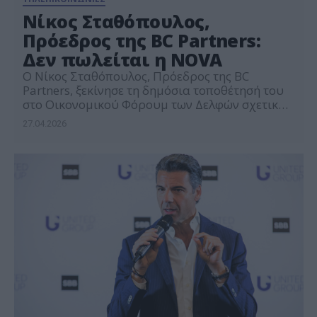
Νίκος Σταθόπουλος,
Πρόεδρος της BC Partners:
Δεν πωλείται η NOVA
Ο Νίκος Σταθόπουλος, Πρόεδρος της BC
Partners, ξεκίνησε τη δημόσια τοποθέτησή του
στο Οικονομικού Φόρουμ των Δελφών σχετικά
με τη Nova Greece ξεκαθαρίζοντας ότι «η Nova
27.04.2026
δεν πωλείται», βάζοντας τέλος στα σενάρια
αποεπένδυσης που είχαν κυκλοφορήσει στην
αγορά. Πέρα από το ζήτημα της Nova, ο
Σταθόπουλος στάθηκε ιδιαίτερα στη σημασία
των επενδύσεων σε υποδομές νέας γενιάς, όπως
τα […]