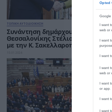
Opted 
Google 
ΤΟΠΙΚΗ ΑΥΤΟΔΙΟΙΚΗΣΗ
I want t
Συνάντηση δημάρχου
web or d
Θεσσαλονίκης Στέλιου Αγγελούδη
I want t
με την Κ. Σακελλαροπούλου
purpose
15.01.2024
I want 
I want t
web or d
I want t
or app.
I want t
I want t