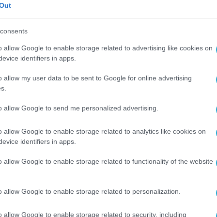
Out
consents
ΠΟΛΙΤΙΚΗ
o allow Google to enable storage related to advertising like cookies on
Ερντογάν σε Σακελλαροπούλου:
evice identifiers in apps.
Καλύτερα να μιλάμε βλέποντας 
o allow my user data to be sent to Google for online advertising
ποτήρι μισογεμάτο
s.
07.12.2023
to allow Google to send me personalized advertising.
o allow Google to enable storage related to analytics like cookies on
evice identifiers in apps.
o allow Google to enable storage related to functionality of the website
o allow Google to enable storage related to personalization.
o allow Google to enable storage related to security, including