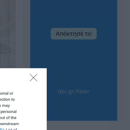
sonal or
ection to
ou may
 personal
out of the
 downstream
B’s List of