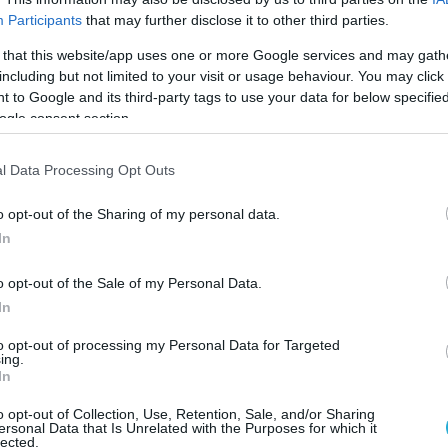
Participants
that may further disclose it to other third parties.
 that this website/app uses one or more Google services and may gath
including but not limited to your visit or usage behaviour. You may click 
 to Google and its third-party tags to use your data for below specifi
ogle consent section.
ΓΕΝΙΚΕΣ ΕΙΔΗΣΕΙΣ
Λευτέρης Παπαδόπουλος και Μί
Πλέσσας παρασημοφορήθηκαν 
l Data Processing Opt Outs
την Πρόεδρο της Δημοκρατίας
o opt-out of the Sharing of my personal data.
07.06.2024
In
o opt-out of the Sale of my Personal Data.
In
to opt-out of processing my Personal Data for Targeted
ing.
In
o opt-out of Collection, Use, Retention, Sale, and/or Sharing
ersonal Data that Is Unrelated with the Purposes for which it
lected.