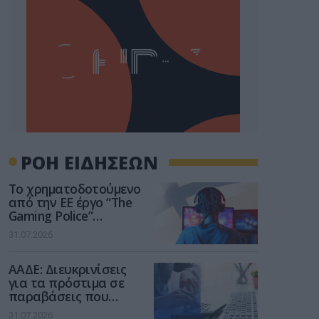
ΡΟΗ ΕΙΔΗΣΕΩΝ
Το χρηματοδοτούμενο
από την ΕΕ έργο “The
Gaming Police”
ενισχύει την ασφάλεια
31.07.2026
των παιδιών στο
διαδίκτυο
ΑΑΔΕ: Διευκρινίσεις
για τα πρόστιμα σε
παραβάσεις που
αφορούν τους ΦΗΜ
31.07.2026