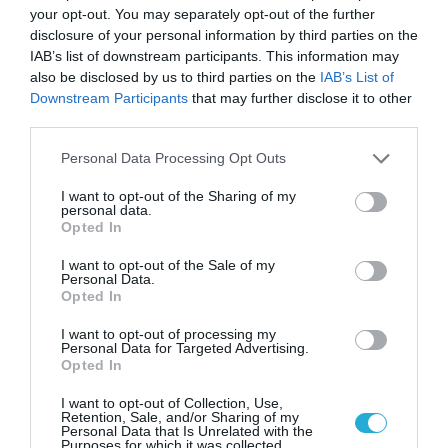
your opt-out. You may separately opt-out of the further
αξιοποιούν την άυλη
disclosure of your personal information by third parties on the
συνταγογράφηση
IAB’s list of downstream participants. This information may
also be disclosed by us to third parties on the
IAB’s List of
21.01.2022
Downstream Participants
that may further disclose it to other
third parties.
Please note that this website/app uses one or more Google
Personal Data Processing Opt Outs
services and may gather and store information including but
not limited to your visit or usage behaviour. You may click to
I want to opt-out of the Sharing of my
personal data.
grant or deny consent to Google and its third-party tags to
Opted In
use your data for below specified purposes in below Google
consent section.
I want to opt-out of the Sale of my
Personal Data.
Opted In
I want to opt-out of processing my
Personal Data for Targeted Advertising.
Opted In
ΔΗΜΟΣΙΑ ΔΙΟΙΚΗΣΗ
Τα φάρμακα για τον HIV
I want to opt-out of Collection, Use,
Retention, Sale, and/or Sharing of my
μπαίνουν στην άυλη και
Personal Data that Is Unrelated with the
Purposes for which it was collected.