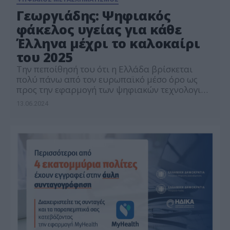
Γεωργιάδης: Ψηφιακός
φάκελος υγείας για κάθε
Έλληνα μέχρι το καλοκαίρι
του 2025
Την πεποίθησή του ότι η Ελλάδα βρίσκεται
πολύ πάνω από τον ευρωπαϊκό μέσο όρο ως
προς την εφαρμογή των ψηφιακών τεχνολογιών
στον τομέα της υγείας εξέφρασε ο υπουργός
13.06.2024
Υγείας Άδωνις Γεωργιάδης, μιλώντας στο 2ο
Διεθνές Συνέδριο Τεχνολογίας και Καινοτομίας
Νοτιοανατολικής Ευρώπης με θέμα «Το μέλλον
της ψηφιακής υγείας, σήμερα» που
πραγματοποιήθηκε στο Διεθνές Κέντρο
Ψηφιακού […]