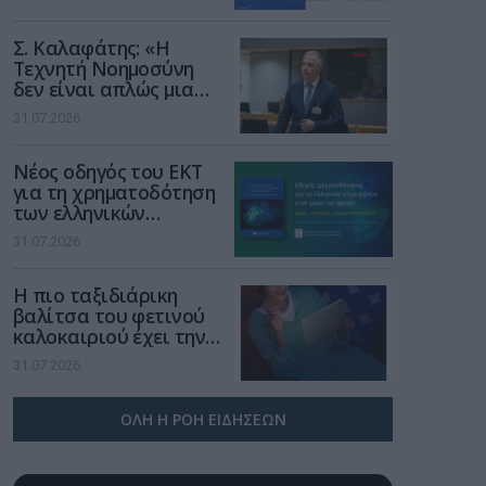
Σ. Καλαφάτης: «Η
Τεχνητή Νοημοσύνη
δεν είναι απλώς μια
νέα τεχνολογία, είναι
31.07.2026
μια νέα βιομηχανική
επανάσταση»
Νέος οδηγός του ΕΚΤ
για τη χρηματοδότηση
των ελληνικών
επιχειρήσεων στον
31.07.2026
χώρο της άμυνας
Η πιο ταξιδιάρικη
βαλίτσα του φετινού
καλοκαιριού έχει την
υπογραφή της Xiaomi
31.07.2026
ΟΛΗ Η ΡΟΗ ΕΙΔΗΣΕΩΝ