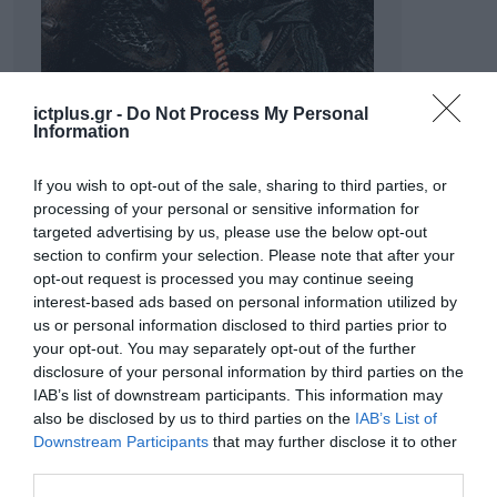
ictplus.gr -
Do Not Process My Personal
Information
If you wish to opt-out of the sale, sharing to third parties, or
processing of your personal or sensitive information for
targeted advertising by us, please use the below opt-out
section to confirm your selection. Please note that after your
opt-out request is processed you may continue seeing
interest-based ads based on personal information utilized by
us or personal information disclosed to third parties prior to
your opt-out. You may separately opt-out of the further
ΡΟΗ ΕΙΔΗΣΕΩΝ
disclosure of your personal information by third parties on the
IAB’s list of downstream participants. This information may
Το χρηματοδοτούμενο
also be disclosed by us to third parties on the
IAB’s List of
από την ΕΕ έργο “The
Downstream Participants
that may further disclose it to other
Gaming Police”
third parties.
ενισχύει την ασφάλεια
31.07.2026