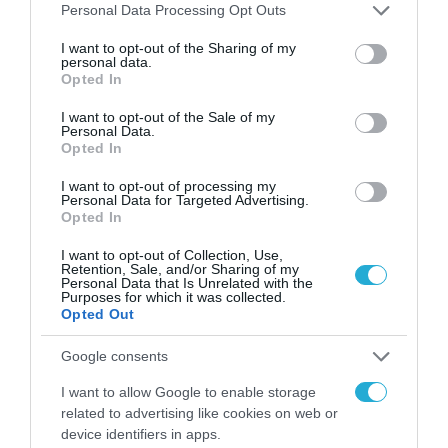
των παιδιών στο
Please note that this website/app uses one or more Google
Personal Data Processing Opt Outs
διαδίκτυο
services and may gather and store information including but
ΑΑΔΕ: Διευκρινίσεις
not limited to your visit or usage behaviour. You may click to
I want to opt-out of the Sharing of my
για τα πρόστιμα σε
personal data.
grant or deny consent to Google and its third-party tags to
Opted In
παραβάσεις που
use your data for below specified purposes in below Google
αφορούν τους ΦΗΜ
31.07.2026
consent section.
I want to opt-out of the Sale of my
Personal Data.
Opted In
Σ. Καλαφάτης: «Η
Τεχνητή Νοημοσύνη
I want to opt-out of processing my
δεν είναι απλώς μια
Personal Data for Targeted Advertising.
νέα τεχνολογία, είναι
Opted In
31.07.2026
μια νέα βιομηχανική
επανάσταση»
I want to opt-out of Collection, Use,
Retention, Sale, and/or Sharing of my
Νέος οδηγός του ΕΚΤ
Personal Data that Is Unrelated with the
για τη χρηματοδότηση
Purposes for which it was collected.
των ελληνικών
Opted Out
επιχειρήσεων στον
31.07.2026
χώρο της άμυνας
Google consents
Η πιο ταξιδιάρικη
I want to allow Google to enable storage
βαλίτσα του φετινού
related to advertising like cookies on web or
καλοκαιριού έχει την
device identifiers in apps.
υπογραφή της Xiaomi