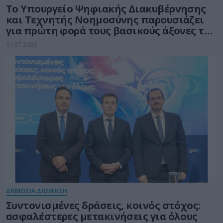
Το Υπουργείο Ψηφιακής Διακυβέρνησης
και Τεχνητής Νοημοσύνης παρουσιάζει
για πρώτη φορά τους βασικούς άξονες του
νέου Εθνικού Διαστημικού Προγράμματος
31.07.2026
ΔΗΜΟΣΙΑ ΔΙΟΙΚΗΣΗ
Συντονισμένες δράσεις, κοινός στόχος:
ασφαλέστερες μετακινήσεις για όλους