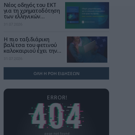
Νέος οδηγός του ΕΚΤ
για τη χρηματοδότηση
των ελληνικών
επιχειρήσεων στον
31.07.2026
χώρο της άμυνας
Η πιο ταξιδιάρικη
βαλίτσα του φετινού
καλοκαιριού έχει την
υπογραφή της Xiaomi
31.07.2026
ΟΛΗ Η ΡΟΗ ΕΙΔΗΣΕΩΝ