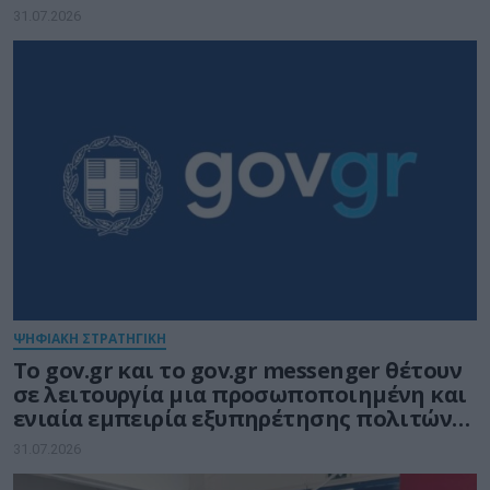
31.07.2026
ΨΗΦΙΑΚΗ ΣΤΡΑΤΗΓΙΚΗ
Το gov.gr και το gov.gr messenger θέτουν
σε λειτουργία μια προσωποποιημένη και
ενιαία εμπειρία εξυπηρέτησης πολιτών
και επιχειρήσεων
31.07.2026