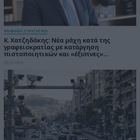
ΨΗΦΙΑΚΗ ΣΤΡΑΤΗΓΙΚΗ
Κ. Χατζηδάκης: Νέα μάχη κατά της
γραφειοκρατίας με κατάργηση
πιστοποιητικών και «έξυπνες»
διασταυρώσεις του Δημοσίου
30.07.2026