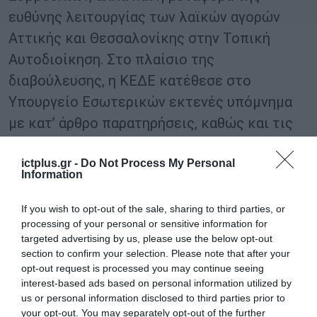
ευθύνης λειτουργίας των λαϊκών αγορών
Αττικής και Θεσσαλονίκης στην Τοπική
Αυτοδιοίκηση. Στο πλαίσιο της
διαβούλευσης, η ΚΕΔΕ κατέθεσε στο
Υπουργείο Εσωτερικών εκτενές υπόμνημα
με κατ’ άρθρο παρατηρήσεις, καθώς και τις
θέσεις των ΠΕΔ της χώρας και των
ictplus.gr -
Do Not Process My Personal
αρμόδιων επιτροπών της, επιχειρώντας να
Information
αποτυπώσει συγκεντρωτικά το σύνολο των
παρεμβάσεων της Αυτοδιοίκησης. Από την
If you wish to opt-out of the sale, sharing to third parties, or
processing of your personal or sensitive information for
πλευρά του, ο Υπουργός Εσωτερικών
targeted advertising by us, please use the below opt-out
Θεόδωρος Λιβάνιος χαρακτήρισε τον νέο
section to confirm your selection. Please note that after your
opt-out request is processed you may continue seeing
Κώδικα προϊόν μιας μακράς και
interest-based ads based on personal information utilized by
συστηματικής διαδικασίας διαβούλευσης,
us or personal information disclosed to third parties prior to
επισημαίνοντας ότι βασικός στόχος είναι η
your opt-out. You may separately opt-out of the further