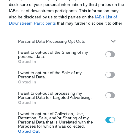
disclosure of your personal information by third parties on the
απλοποίηση των διαδικασιών, η μείωση της
IAB’s list of downstream participants. This information may
γραφειοκρατίας, η ενίσχυση της
also be disclosed by us to third parties on the
IAB’s List of
Downstream Participants
that may further disclose it to other
αποτελεσματικότητας των Δήμων και η
third parties.
βελτίωση της οικονομικής τους διαχείρισης,
Please note that this website/app uses one or more Google
Personal Data Processing Opt Outs
με πρόνοια για τις ιδιαίτερες ανάγκες τόσο
services and may gather and store information including but
των μεγάλων αστικών κέντρων όσο και των
not limited to your visit or usage behaviour. You may click to
I want to opt-out of the Sharing of my
personal data.
grant or deny consent to Google and its third-party tags to
ορεινών και νησιωτικών περιοχών της
Opted In
use your data for below specified purposes in below Google
χώρας.
consent section.
I want to opt-out of the Sale of my
Personal Data.
Opted In
TAGS:
ΚΕΔΕ
ΚΩΔΙΚΑ ΤΟΠΙΚΗΣ ΑΥΤΟΔΙΟΙΚΗΣΗΣ
I want to opt-out of processing my
Personal Data for Targeted Advertising.
Opted In
I want to opt-out of Collection, Use,
Retention, Sale, and/or Sharing of my
Personal Data that Is Unrelated with the
Purposes for which it was collected.
Opted Out