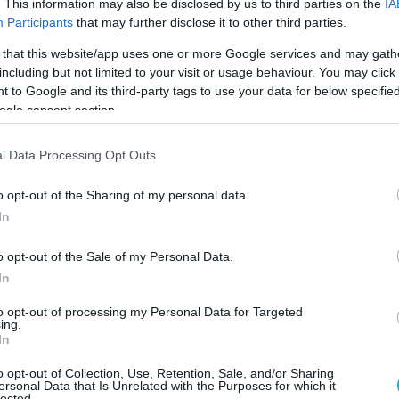
. This information may also be disclosed by us to third parties on the
IA
πεια και με πραγματική προσφορά στον τόπο. Σε
Participants
that may further disclose it to other third parties.
ωρισιμότητα, ο Νίκος παρέμενε αθεράπευτα αγν
 that this website/app uses one or more Google services and may gath
ολλά λόγια, άνθρωπος του μέτρου. Αγαπούσε τη
including but not limited to your visit or usage behaviour. You may click 
 to Google and its third-party tags to use your data for below specifi
 μεταρρύθμισης του πολεοδομικού σχεδιασμού,
ogle consent section.
αδικασίες, να αντιμετωπίσουμε τον λαβύρινθο τ
σουμε τις πολεοδομίες. Πίστευε ότι ο πολίτης,
l Data Processing Opt Outs
ρειαζόμαστε καθαρούς κανόνες, ξεκάθαρους καν
o opt-out of the Sharing of my personal data.
οι συνεργαστήκαμε μαζί του, αναγνωρίζουμε την
In
μίζω έκανε πράξη αυτό το οποίο είπε ο Ελύτης.
o opt-out of the Sale of my Personal Data.
αν δικό του, σεμνό και αθόρυβο τρόπο, αυτό
In
φθορά της πολυνομίας στην τάξη. Από την αδράν
to opt-out of processing my Personal Data for Targeted
 το πρόβλημα στη λύση. Γι’ αυτό και θεωρώ ότι 
ing.
ουμε το έργο του. Για τον λόγο αυτό, κύριε Πρό
In
λη αυτή ιστορική μεταρρύθμιση για τον χωροτα
o opt-out of Collection, Use, Retention, Sale, and/or Sharing
ersonal Data that Is Unrelated with the Purposes for which it
όνομα και τη σφραγίδα της προσφοράς του Νίκο
lected.