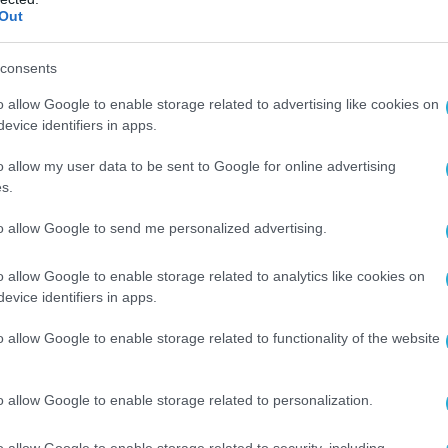
Out
ωπο που αφιέρωσε τη δημόσια διαδρομή του στη
η και στην αξιοπρέπεια της πολιτικής. ‘Αρα
consents
τη λέξη πολεοδομίας, να προστεθούν οι λέξεις
o allow Google to enable storage related to advertising like cookies on
evice identifiers in apps.
ας του Υπουργείου Περιβάλλοντος και Ενέργεια
o allow my user data to be sent to Google for online advertising
s.
to allow Google to send me personalized advertising.
κατατέθηκε στη Βουλή των Ελλήνων προς Κύρω
o allow Google to enable storage related to analytics like cookies on
ρυθμίσεις στον χώρο του χωρικού σχεδιασμού κ
evice identifiers in apps.
του Υπουργείου Περιβάλλοντος και Ενέργειας 
o allow Google to enable storage related to functionality of the website
ς δεκαετιών, με κοινωνική δικαιοσύνη και
o allow Google to enable storage related to personalization.
ς, συστηματοποίησης και ενοποίησης όλης της
o allow Google to enable storage related to security, including