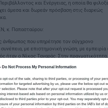
εριβάλλοντος και Ενέργειας, η οποία θα φιλοξ
έχει άμεσα και δωρεάν πρόσβαση στις διαρκώς
κα.
Ν, κ. Παπασταύρου:
νας άνθρωπος που υπηρέτησε τον σύγχρονο
συνέπεια, με επιστημονική γνώση, με εμπειρία 
ός ήταν ο Νίκος Ταγαράς. Στην πραγματικότητα,
χεδιασμού της χώρας μας. Γι’ αυτό και δεν είν
 -
Do Not Process My Personal Information
 το σημείο αναφοράς, πέρα από κόμματα και
και την Τρίτη, στην Επιτροπή, όπου όλοι οι
to opt-out of the sale, sharing to third parties, or processing of your per
formation for targeted advertising by us, please use the below opt-out s
ειλικρινούς αναγνώρισης τόσο του χαρακτήρα 
r selection. Please note that after your opt-out request is processed y
 Νίκος Ταγαράς ενώνει ακόμα και μετά τον θάνα
eing interest-based ads based on personal information utilized by us or
άδειγμά του, τη σεμνότητά του, δίδαξε σε όσους
disclosed to third parties prior to your opt-out. You may separately opt-
losure of your personal information by third parties on the IAB’s list of
άτι βαθύτερο. Ότι η πολιτική αποκτά πραγματικ