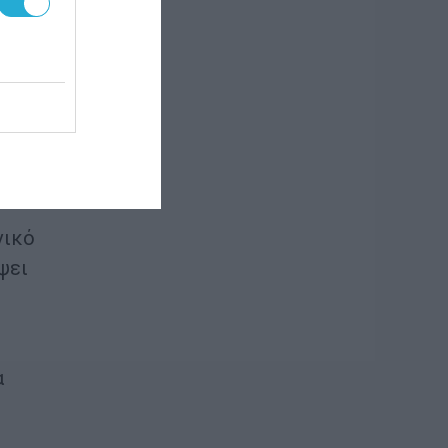
ς.
νικό
ψει
α