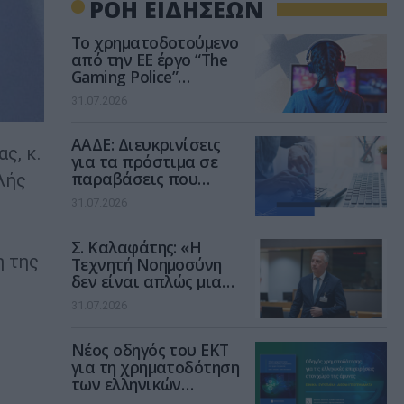
ΡΟΗ ΕΙΔΗΣΕΩΝ
Το χρηματοδοτούμενο
από την ΕΕ έργο “The
Gaming Police”
ενισχύει την ασφάλεια
31.07.2026
των παιδιών στο
διαδίκτυο
ΑΑΔΕ: Διευκρινίσεις
ς, κ.
για τα πρόστιμα σε
παραβάσεις που
λής
αφορούν τους ΦΗΜ
31.07.2026
Σ. Καλαφάτης: «Η
η της
Τεχνητή Νοημοσύνη
δεν είναι απλώς μια
νέα τεχνολογία, είναι
31.07.2026
μια νέα βιομηχανική
επανάσταση»
Νέος οδηγός του ΕΚΤ
για τη χρηματοδότηση
των ελληνικών
επιχειρήσεων στον