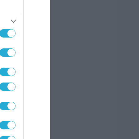
ν
ς
ση,
αι
από