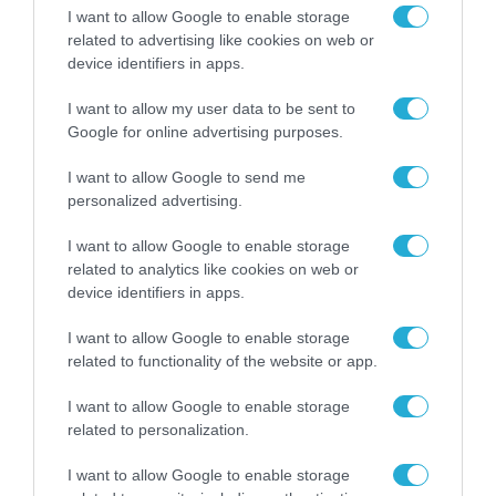
I want to allow Google to enable storage
Το χρηματοδοτούμενο
related to advertising like cookies on web or
από την ΕΕ έργο “The
device identifiers in apps.
Gaming Police”
ενισχύει την ασφάλεια
31.07.2026
I want to allow my user data to be sent to
των παιδιών στο
Google for online advertising purposes.
διαδίκτυο
ΑΑΔΕ: Διευκρινίσεις
για τα πρόστιμα σε
I want to allow Google to send me
παραβάσεις που
personalized advertising.
αφορούν τους ΦΗΜ
31.07.2026
I want to allow Google to enable storage
related to analytics like cookies on web or
Σ. Καλαφάτης: «Η
device identifiers in apps.
Τεχνητή Νοημοσύνη
δεν είναι απλώς μια
I want to allow Google to enable storage
νέα τεχνολογία, είναι
31.07.2026
related to functionality of the website or app.
μια νέα βιομηχανική
επανάσταση»
I want to allow Google to enable storage
Νέος οδηγός του ΕΚΤ
για τη χρηματοδότηση
related to personalization.
των ελληνικών
επιχειρήσεων στον
I want to allow Google to enable storage
31.07.2026
χώρο της άμυνας