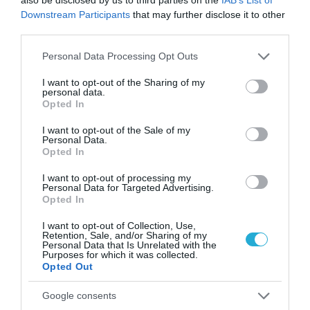
Downstream Participants
that may further disclose it to other
third parties.
Please note that this website/app uses one or more Google
Personal Data Processing Opt Outs
services and may gather and store information including but
not limited to your visit or usage behaviour. You may click to
I want to opt-out of the Sharing of my
personal data.
grant or deny consent to Google and its third-party tags to
Opted In
use your data for below specified purposes in below Google
consent section.
I want to opt-out of the Sale of my
Personal Data.
Opted In
I want to opt-out of processing my
Personal Data for Targeted Advertising.
Opted In
I want to opt-out of Collection, Use,
Retention, Sale, and/or Sharing of my
Personal Data that Is Unrelated with the
Purposes for which it was collected.
Opted Out
Google consents
ΡΟΗ ΕΙΔΗΣΕΩΝ