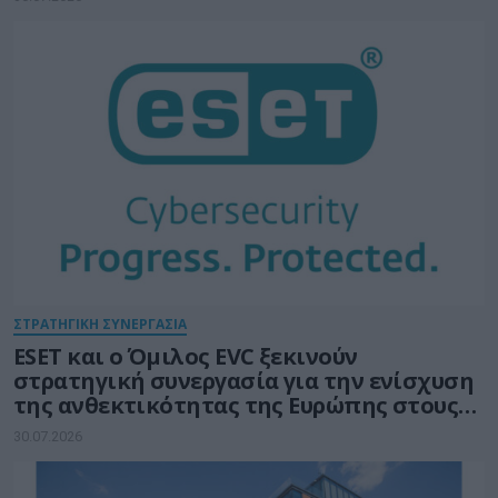
κάθε δίκτυο
ΣΤΡΑΤΗΓΙΚΗ ΣΥΝΕΡΓΑΣΙΑ
ESET και ο Όμιλος EVC ξεκινούν
στρατηγική συνεργασία για την ενίσχυση
της ανθεκτικότητας της Ευρώπης στους
τομείς κυβερνοασφάλειας και ενέργειας
30.07.2026