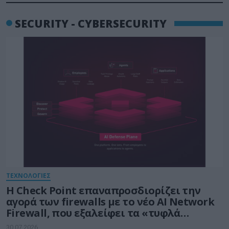
SECURITY - CYBERSECURITY
ΤΕΧΝΟΛΟΓΙΕΣ
Η Check Point επαναπροσδιορίζει την
αγορά των firewalls με το νέο AI Network
Firewall, που εξαλείφει τα «τυφλά
σημεία» της Τεχνητής Νοημοσύνης σε
30.07.2026