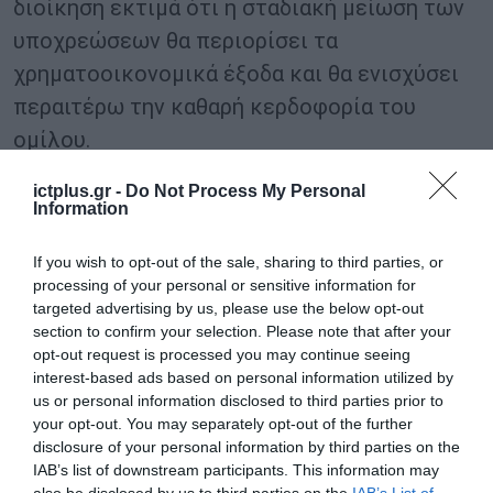
διοίκηση εκτιμά ότι η σταδιακή μείωση των
υποχρεώσεων θα περιορίσει τα
χρηματοοικονομικά έξοδα και θα ενισχύσει
περαιτέρω την καθαρή κερδοφορία του
ομίλου.
ictplus.gr -
Do Not Process My Personal
TAGS:
Information
SPACE HELLAS
ΑΜΥΝΑ
ΔΡ. ΙΩΑΝΝΗΣ ΜΕΡΤΖΑΝΗΣ
If you wish to opt-out of the sale, sharing to third parties, or
processing of your personal or sensitive information for
targeted advertising by us, please use the below opt-out
section to confirm your selection. Please note that after your
opt-out request is processed you may continue seeing
interest-based ads based on personal information utilized by
us or personal information disclosed to third parties prior to
your opt-out. You may separately opt-out of the further
disclosure of your personal information by third parties on the
IAB’s list of downstream participants. This information may
also be disclosed by us to third parties on the
IAB’s List of