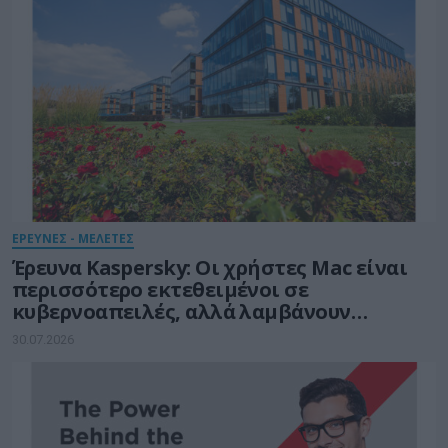
ΕΡΕΥΝΕΣ - ΜΕΛΕΤΕΣ
Έρευνα Kaspersky: Οι χρήστες Mac είναι
περισσότερο εκτεθειμένοι σε
κυβερνοαπειλές, αλλά λαμβάνουν
λιγότερα μέτρα προστασίας
30.07.2026