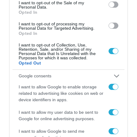
consent section.
I want to opt-out of the Sale of my
Personal Data.
Opted In
ΡΟΗ ΕΙΔΗΣΕΩΝ
I want to opt-out of processing my
Personal Data for Targeted Advertising.
Το χρηματοδοτούμενο
Opted In
από την ΕΕ έργο “The
Gaming Police”
I want to opt-out of Collection, Use,
ενισχύει την ασφάλεια
Retention, Sale, and/or Sharing of my
31.07.2026
των παιδιών στο
Personal Data that Is Unrelated with the
διαδίκτυο
Purposes for which it was collected.
Opted Out
ΑΑΔΕ: Διευκρινίσεις
για τα πρόστιμα σε
παραβάσεις που
Google consents
αφορούν τους ΦΗΜ
31.07.2026
I want to allow Google to enable storage
related to advertising like cookies on web or
Σ. Καλαφάτης: «Η
device identifiers in apps.
Τεχνητή Νοημοσύνη
δεν είναι απλώς μια
I want to allow my user data to be sent to
νέα τεχνολογία, είναι
Google for online advertising purposes.
31.07.2026
μια νέα βιομηχανική
επανάσταση»
I want to allow Google to send me
Νέος οδηγός του ΕΚΤ