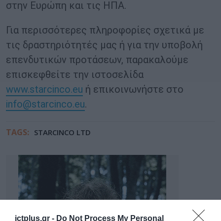
στην Ευρώπη και τις ΗΠΑ.
Για περισσότερες πληροφορίες σχετικά με
τις δραστηριότητές μας ή για την υποβολή
επενδυτικών προτάσεων, παρακαλούμε
επισκεφθείτε την ιστοσελίδα
www.starcinco.eu
ή επικοινωνήστε στο
info@starcinco.eu
.
TAGS:
STARCINCO LTD
ictplus.gr -
Do Not Process My Personal