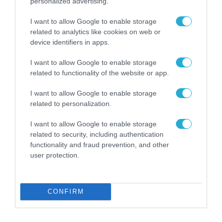
personalized advertising.
για τη χρηματοδότηση
των ελληνικών
I want to allow Google to enable storage
επιχειρήσεων στον
31.07.2026
χώρο της άμυνας
related to analytics like cookies on web or
device identifiers in apps.
Η πιο ταξιδιάρικη
βαλίτσα του φετινού
I want to allow Google to enable storage
καλοκαιριού έχει την
related to functionality of the website or app.
υπογραφή της Xiaomi
31.07.2026
I want to allow Google to enable storage
related to personalization.
ΟΛΗ Η ΡΟΗ ΕΙΔΗΣΕΩΝ
I want to allow Google to enable storage
related to security, including authentication
functionality and fraud prevention, and other
user protection.
CONFIRM