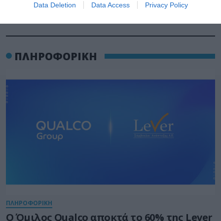
Data Deletion
Data Access
Privacy Policy
ΠΛΗΡΟΦΟΡΙΚΗ
ΠΛΗΡΟΦΟΡΙΚΗ
Ο Όμιλος Qualco αποκτά το 60% της Lever