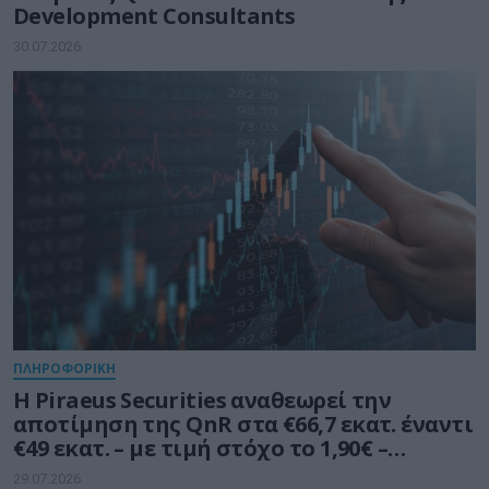
Development Consultants
30.07.2026
ΠΛΗΡΟΦΟΡΙΚΗ
Η Piraeus Securities αναθεωρεί την
αποτίμηση της QnR στα €66,7 εκατ. έναντι
€49 εκατ. – με τιμή στόχο το 1,90€ –
διατηρεί σύσταση «Outperform»
29.07.2026