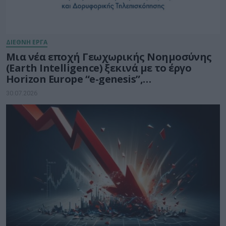
ΔΙΕΘΝΗ ΕΡΓΑ
Μια νέα εποχή Γεωχωρικής Νοημοσύνης
(Earth Intelligence) ξεκινά με το έργο
Horizon Europe “e-genesis”,
προϋπολογισμού 7,5 εκατ. ευρώ
30.07.2026