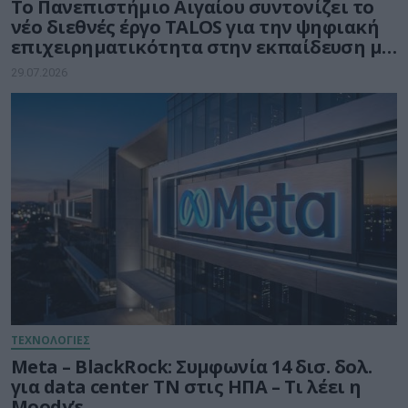
Το Πανεπιστήμιο Αιγαίου συντονίζει το
νέο διεθνές έργο TALOS για την ψηφιακή
επιχειρηματικότητα στην εκπαίδευση με
τη δύναμη της Τεχνητής Νοημοσύνης
29.07.2026
ΤΕΧΝΟΛΟΓΙΕΣ
Meta – BlackRock: Συμφωνία 14 δισ. δολ.
για data center ΤΝ στις ΗΠΑ – Τι λέει η
Moody’s