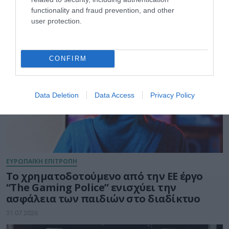
ΔΙΕΘΝΗ
functionality and fraud prevention, and other
user protection.
CONFIRM
Data Deletion
Data Access
Privacy Policy
ΕΥΡΩΠΑΪΚΗ ΕΠΙΤΡΟΠΗ
Το χρηματοδοτούμενο από την ΕΕ έργο
“The Gaming Police” ενισχύει την
ασφάλεια των παιδιών στο διαδίκτυο
31.07.2026