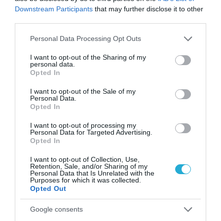
Το χρηματοδοτούμενο
από την ΕΕ έργο “The
Downstream Participants
that may further disclose it to other
Gaming Police”
third parties.
ενισχύει την ασφάλεια
31.07.2026
των παιδιών στο
Please note that this website/app uses one or more Google
Personal Data Processing Opt Outs
διαδίκτυο
services and may gather and store information including but
ΑΑΔΕ: Διευκρινίσεις
not limited to your visit or usage behaviour. You may click to
I want to opt-out of the Sharing of my
personal data.
για τα πρόστιμα σε
grant or deny consent to Google and its third-party tags to
Opted In
παραβάσεις που
use your data for below specified purposes in below Google
αφορούν τους ΦΗΜ
consent section.
31.07.2026
I want to opt-out of the Sale of my
Personal Data.
Opted In
Σ. Καλαφάτης: «Η
Τεχνητή Νοημοσύνη
I want to opt-out of processing my
δεν είναι απλώς μια
Personal Data for Targeted Advertising.
νέα τεχνολογία, είναι
Opted In
31.07.2026
μια νέα βιομηχανική
επανάσταση»
I want to opt-out of Collection, Use,
Retention, Sale, and/or Sharing of my
Νέος οδηγός του ΕΚΤ
Personal Data that Is Unrelated with the
για τη χρηματοδότηση
Purposes for which it was collected.
των ελληνικών
Opted Out
επιχειρήσεων στον
31.07.2026
χώρο της άμυνας
Google consents