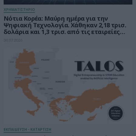
ΧΡΗΜΑΤΙΣΤΗΡΙΟ
Νότια Κορέα: Μαύρη ημέρα για την
Ψηφιακή Τεχνολογία. Χάθηκαν 2,18 τρισ.
δολάρια και 1,3 τρισ. από τις εταιρείες
ημιαγωγών
30.07.2026
ΕΚΠΑΙΔΕΥΣΗ - ΚΑΤΑΡΤΙΣΗ