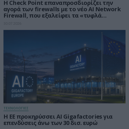
Η Check Point επαναπροσδιορίζει την
αγορά των firewalls με το νέο AI Network
Firewall, που εξαλείφει τα «τυφλά
σημεία» της Τεχνητής Νοημοσύνης σε
30.07.2026
κάθε δίκτυο
ΤΕΧΝΟΛΟΓΙΕΣ
Η ΕΕ προκηρύσσει AI Gigafactories για
επενδύσεις άνω των 30 δισ. ευρώ