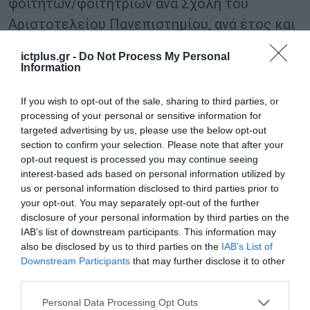
φοιτητών/φοιτητριών ανά Σχολή του
Αριστοτελείου Πανεπιστημίου, ανά έτος και
βαθμίδα φοίτησης.
ictplus.gr -
Do Not Process My Personal
Information
Στη Συνέντευξη Τύπου μίλησαν, επίσης, οι
Αντιπρυτάνεις: Έρευνας και Καινοτομίας,
If you wish to opt-out of the sale, sharing to third parties, or
processing of your personal or sensitive information for
Καθηγητής Ιωάννης Ρέκανος, Ακαδημαϊκών
targeted advertising by us, please use the below opt-out
Υποθέσεων και Ανάπτυξης, Καθηγητής
section to confirm your selection. Please note that after your
opt-out request is processed you may continue seeing
Νικόλαος Μαγγιώρος, και Διεθνών Σχέσεων,
interest-based ads based on personal information utilized by
Εξωστρέφειας, Διά Βίου Μάθησης και
us or personal information disclosed to third parties prior to
Φοιτητικής Μέριμνας, Καθηγητής Ιάκωβος
your opt-out. You may separately opt-out of the further
disclosure of your personal information by third parties on the
Μιχαηλίδης. Τα αποτελέσματα της έρευνας
IAB’s list of downstream participants. This information may
παρουσίασε ο Διευθυντής Ερευνών της
also be disclosed by us to third parties on the
IAB’s List of
Downstream Participants
that may further disclose it to other
Palmos Analysis Πασχάλης Τεμεκενίδης.
third parties.
Please note that this website/app uses one or more Google
Personal Data Processing Opt Outs
TAGS:
ΤΕΧΝΗΤΗ ΝΟΗΜΟΣΥΝΗ