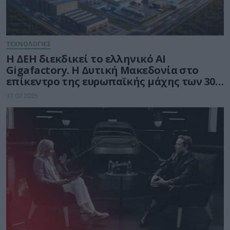
ΤΕΧΝΟΛΟΓΙΕΣ
Η ΔΕΗ διεκδικεί το ελληνικό AI
Gigafactory. Η Δυτική Μακεδονία στο
επίκεντρο της ευρωπαϊκής μάχης των 30
δισ. ευρώ για την Τεχνητή Νοημοσύνη
31.07.2026