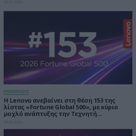
30.07.2026
ΕΠΙΧΕΙΡΗΣΕΙΣ
Η Lenovo ανεβαίνει στη θέση 153 της
λίστας «Fortune Global 500», με κύριο
μοχλό ανάπτυξης την Τεχνητή
Νοημοσύνη
30.07.2026