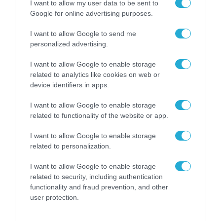
I want to allow my user data to be sent to
Google for online advertising purposes.
I want to allow Google to send me
personalized advertising.
I want to allow Google to enable storage
related to analytics like cookies on web or
device identifiers in apps.
I want to allow Google to enable storage
ΡΟΗ ΕΙΔΗΣΕΩΝ
related to functionality of the website or app.
Το χρηματοδοτούμενο
I want to allow Google to enable storage
από την ΕΕ έργο “The
related to personalization.
Gaming Police”
ενισχύει την ασφάλεια
31.07.2026
I want to allow Google to enable storage
των παιδιών στο
related to security, including authentication
διαδίκτυο
functionality and fraud prevention, and other
ΑΑΔΕ: Διευκρινίσεις
user protection.
για τα πρόστιμα σε
παραβάσεις που
αφορούν τους ΦΗΜ