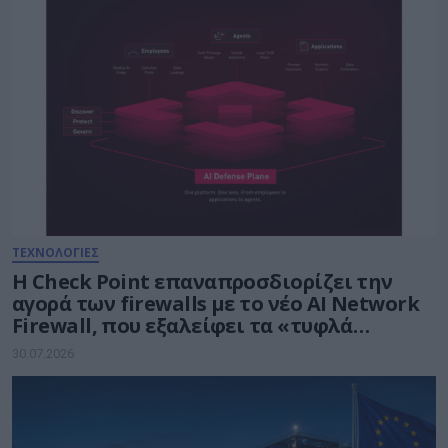
ΤΕΧΝΟΛΟΓΙΕΣ
Η Check Point επαναπροσδιορίζει την
αγορά των firewalls με το νέο AI Network
Firewall, που εξαλείφει τα «τυφλά
σημεία» της Τεχνητής Νοημοσύνης σε
30.07.2026
κάθε δίκτυο