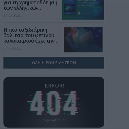
για τη χρηματοδότηση
των ελληνικών
επιχειρήσεων στον
31.07.2026
χώρο της άμυνας
Η πιο ταξιδιάρικη
βαλίτσα του φετινού
καλοκαιριού έχει την
υπογραφή της Xiaomi
31.07.2026
ΟΛΗ Η ΡΟΗ ΕΙΔΗΣΕΩΝ