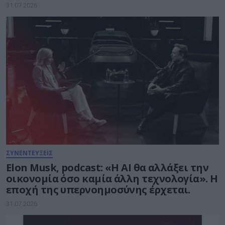
δισ. ευρώ για την Τεχνητή Νοημοσύνη
31.07.2026
ΣΥΝΕΝΤΕΥΞΕΙΣ
Elon Musk, podcast: «Η AI θα αλλάξει την
οικονομία όσο καμία άλλη τεχνολογία». Η
εποχή της υπερνοημοσύνης έρχεται.
31.07.2026