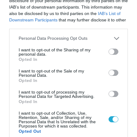
disclosure of your personal information by third parties on the
διαμορφώνει το μέλλον της τεχνολογίας
IAB’s list of downstream participants. This information may
also be disclosed by us to third parties on the
IAB’s List of
επεξεργασίας εγγράφων, παρέχοντας λύσεις
Downstream Participants
that may further disclose it to other
που ανταποκρίνονται στις εξελισσόμενες
third parties.
ανάγκες των πελατών της με την ίδια
Please note that this website/app uses one or more Google
Personal Data Processing Opt Outs
ακρίβεια, είτε πρόκειται για μεγάλες είτε
services and may gather and store information including but
not limited to your visit or usage behaviour. You may click to
I want to opt-out of the Sharing of my
και για μικρότερες επιχειρήσεις.
personal data.
grant or deny consent to Google and its third-party tags to
Opted In
use your data for below specified purposes in below Google
TAGS:
consent section.
I want to opt-out of the Sale of my
AI.ADAPTIVE
DOCUMENT
PROFILE
Personal Data.
Opted In
INTELLIGENCE
SOFTWARE
I want to opt-out of processing my
Personal Data for Targeted Advertising.
Opted In
I want to opt-out of Collection, Use,
Retention, Sale, and/or Sharing of my
Personal Data that Is Unrelated with the
Purposes for which it was collected.
Opted Out