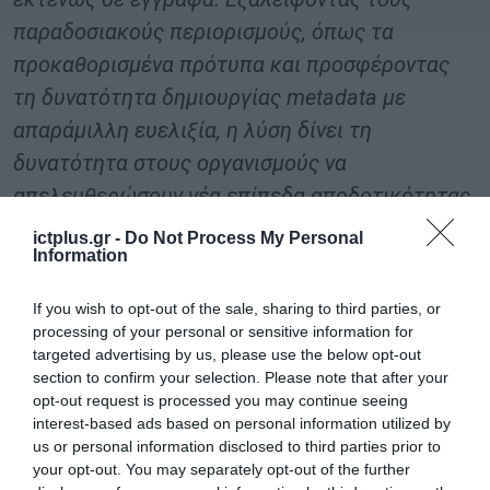
παραδοσιακούς περιορισμούς, όπως τα
προκαθορισμένα πρότυπα και προσφέροντας
τη δυνατότητα δημιουργίας metadata με
απαράμιλλη ευελιξία, η λύση δίνει τη
δυνατότητα στους οργανισμούς να
απελευθερώσουν νέα επίπεδα αποδοτικότητας.
Είμαστε υπερήφανοι που πρωτοπορούμε σε
ictplus.gr -
Do Not Process My Personal
Information
αυτήν την αναδυόμενη αγορά».
If you wish to opt-out of the sale, sharing to third parties, or
Ως μία από τις πλέον πρωτοπόρες λύσεις
processing of your personal or sensitive information for
στον τομέα της, η λύση
Document
targeted advertising by us, please use the below opt-out
section to confirm your selection. Please note that after your
Intelligence
αξιοποιεί τις καινοτόμες
opt-out request is processed you may continue seeing
δυνατότητες της πλατφόρμας του
interest-based ads based on personal information utilized by
AI.Adaptive και υπογραμμίζει τη συνεχή
us or personal information disclosed to third parties prior to
your opt-out. You may separately opt-out of the further
δέσμευση της
Profile
να αναπτύσσει και