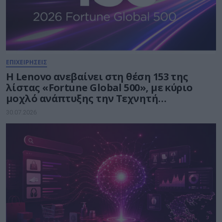
ΕΠΙΧΕΙΡΗΣΕΙΣ
Η Lenovo ανεβαίνει στη θέση 153 της
λίστας «Fortune Global 500», με κύριο
μοχλό ανάπτυξης την Τεχνητή
Νοημοσύνη
30.07.2026