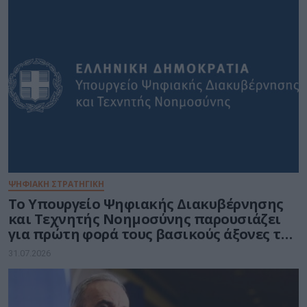
ΨΗΦΙΑΚΗ ΣΤΡΑΤΗΓΙΚΗ
Το Υπουργείο Ψηφιακής Διακυβέρνησης
και Τεχνητής Νοημοσύνης παρουσιάζει
για πρώτη φορά τους βασικούς άξονες του
νέου Εθνικού Διαστημικού Προγράμματος
31.07.2026