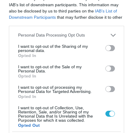
IAB’s list of downstream participants. This information may
also be disclosed by us to third parties on the
IAB’s List of
Downstream Participants
that may further disclose it to other
third parties.
Please note that this website/app uses one or more Google
Personal Data Processing Opt Outs
services and may gather and store information including but
not limited to your visit or usage behaviour. You may click to
I want to opt-out of the Sharing of my
personal data.
grant or deny consent to Google and its third-party tags to
Opted In
use your data for below specified purposes in below Google
consent section.
I want to opt-out of the Sale of my
Personal Data.
Opted In
I want to opt-out of processing my
Personal Data for Targeted Advertising.
Opted In
I want to opt-out of Collection, Use,
Retention, Sale, and/or Sharing of my
Personal Data that Is Unrelated with the
Purposes for which it was collected.
Opted Out