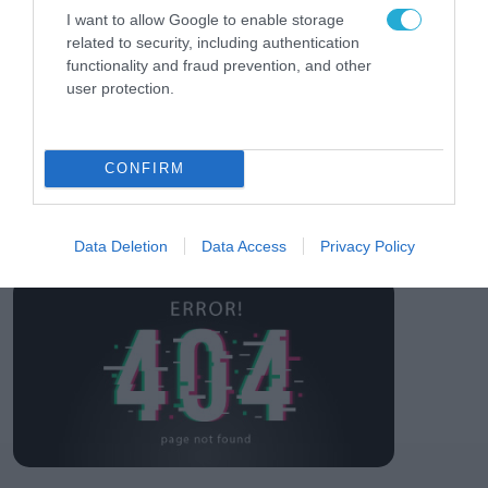
των ελληνικών
I want to allow Google to enable storage
επιχειρήσεων στον
related to security, including authentication
31.07.2026
χώρο της άμυνας
functionality and fraud prevention, and other
user protection.
Η πιο ταξιδιάρικη
βαλίτσα του φετινού
καλοκαιριού έχει την
υπογραφή της Xiaomi
31.07.2026
CONFIRM
ΟΛΗ Η ΡΟΗ ΕΙΔΗΣΕΩΝ
Data Deletion
Data Access
Privacy Policy