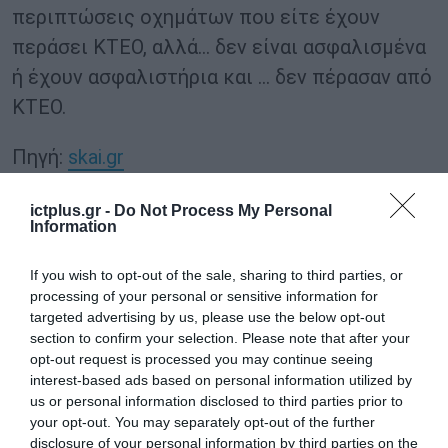
περιπτώσεις οχημάτων που είτε έχουν
περάσει ΚΤΕΟ, αλλά… δεν είναι ασφαλισμένα
ή έχουν ασφαλιστήρια και … δεν πέρασαν από
ΚΤΕΟ.
Πηγή:
skai.gr
TAGS:
ictplus.gr -
Do Not Process My Personal
Information
ΑΝΑΣΦΑΛΙΣΤΑ
ΚΤΕΟ
ΠΡΟΣΤΙΜΑ
ΤΕΛΗ
ΟΧΗΜΑΤΑ
ΚΥΚΛΟΦΟΡΙΑΣ
If you wish to opt-out of the sale, sharing to third parties, or
processing of your personal or sensitive information for
targeted advertising by us, please use the below opt-out
section to confirm your selection. Please note that after your
opt-out request is processed you may continue seeing
interest-based ads based on personal information utilized by
us or personal information disclosed to third parties prior to
your opt-out. You may separately opt-out of the further
disclosure of your personal information by third parties on the