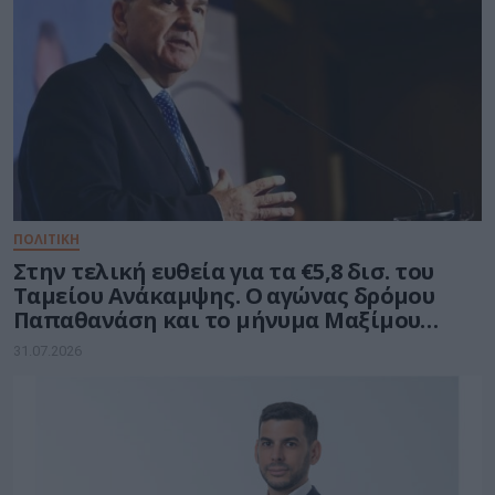
ΠΟΛΙΤΙΚΗ
Στην τελική ευθεία για τα €5,8 δισ. του
Ταμείου Ανάκαμψης. Ο αγώνας δρόμου
Παπαθανάση και το μήνυμα Μαξίμου
στους υπουργούς
31.07.2026