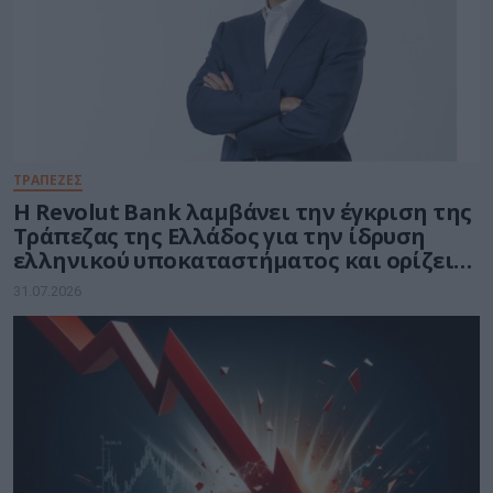
ΤΡΑΠΕΖΕΣ
Η Revolut Bank λαμβάνει την έγκριση της
Τράπεζας της Ελλάδος για την ίδρυση
ελληνικού υποκαταστήματος και ορίζει
τον Βασίλη Αμεράνη Γενικό Διευθυντή
31.07.2026