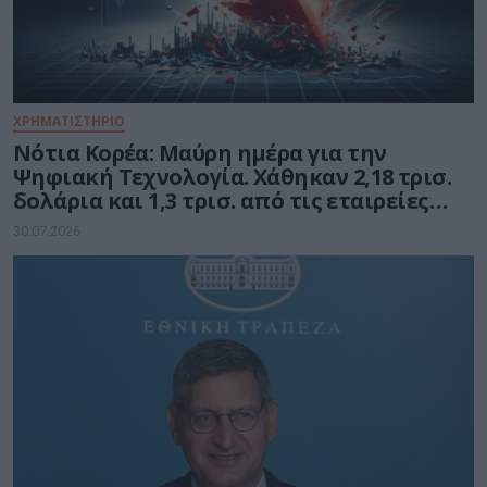
ΧΡΗΜΑΤΙΣΤΗΡΙΟ
Νότια Κορέα: Μαύρη ημέρα για την
Ψηφιακή Τεχνολογία. Χάθηκαν 2,18 τρισ.
δολάρια και 1,3 τρισ. από τις εταιρείες
ημιαγωγών
30.07.2026