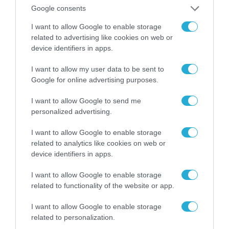
Google consents
ΡΟΗ ΕΙΔΗΣΕΩΝ
I want to allow Google to enable storage
related to advertising like cookies on web or
Το χρηματοδοτούμενο
device identifiers in apps.
από την ΕΕ έργο “The
Gaming Police”
ενισχύει την ασφάλεια
I want to allow my user data to be sent to
31.07.2026
των παιδιών στο
Google for online advertising purposes.
διαδίκτυο
ΑΑΔΕ: Διευκρινίσεις
I want to allow Google to send me
για τα πρόστιμα σε
personalized advertising.
παραβάσεις που
αφορούν τους ΦΗΜ
I want to allow Google to enable storage
31.07.2026
related to analytics like cookies on web or
device identifiers in apps.
Σ. Καλαφάτης: «Η
Τεχνητή Νοημοσύνη
I want to allow Google to enable storage
δεν είναι απλώς μια
νέα τεχνολογία, είναι
related to functionality of the website or app.
31.07.2026
μια νέα βιομηχανική
επανάσταση»
I want to allow Google to enable storage
Νέος οδηγός του ΕΚΤ
related to personalization.
για τη χρηματοδότηση