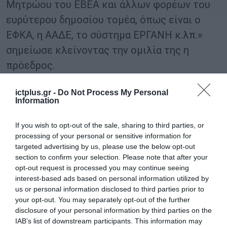
Μητρώου του ΕΒΕΑ και άλλων φορέων του
ευρύτερου δημοσίου τομέα, όπως είναι ο
ΕΦΚΑ, η ΑΑΔΕ, το σύστημα ΕΡΓΑΝΗ κ.λπ.»
σημείωσε κλείνοντας την ομιλία της η
πρόεδρος.
TAGS:
ictplus.gr -
Do Not Process My Personal
Information
ΔΗΜΗΤΡΗΣ
ΕΒΕΑ
ΣΟΦΙΑ
ΥΠΟΥΡΓΕΙO
ΠΑΠΑΣΤΕΡΓΙΟΥ
ΚΟΥΝΕΝΑΚΗ
ΨΗΦΙΑΚΗΣ
ΕΦΡΑΙΜΟΓΛΟΥ
ΔΙΑΚΥΒΕΡΝΗΣΗ
If you wish to opt-out of the sale, sharing to third parties, or
processing of your personal or sensitive information for
targeted advertising by us, please use the below opt-out
section to confirm your selection. Please note that after your
opt-out request is processed you may continue seeing
interest-based ads based on personal information utilized by
us or personal information disclosed to third parties prior to
your opt-out. You may separately opt-out of the further
disclosure of your personal information by third parties on the
IAB’s list of downstream participants. This information may