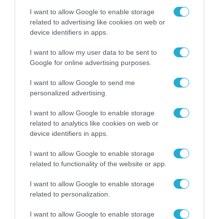
I want to allow Google to enable storage
ΡΟΗ ΕΙΔΗΣΕΩΝ
related to advertising like cookies on web or
device identifiers in apps.
Το χρηματοδοτούμενο
από την ΕΕ έργο “The
I want to allow my user data to be sent to
Gaming Police”
Google for online advertising purposes.
ενισχύει την ασφάλεια
31.07.2026
των παιδιών στο
διαδίκτυο
I want to allow Google to send me
ΑΑΔΕ: Διευκρινίσεις
personalized advertising.
για τα πρόστιμα σε
παραβάσεις που
I want to allow Google to enable storage
αφορούν τους ΦΗΜ
related to analytics like cookies on web or
31.07.2026
device identifiers in apps.
Σ. Καλαφάτης: «Η
I want to allow Google to enable storage
Τεχνητή Νοημοσύνη
related to functionality of the website or app.
δεν είναι απλώς μια
νέα τεχνολογία, είναι
31.07.2026
μια νέα βιομηχανική
I want to allow Google to enable storage
επανάσταση»
related to personalization.
Νέος οδηγός του ΕΚΤ
για τη χρηματοδότηση
I want to allow Google to enable storage