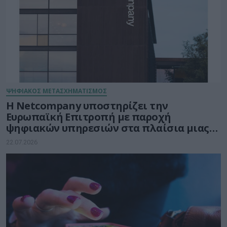
ΨΗΦΙΑΚΟΣ ΜΕΤΑΣΧΗΜΑΤΙΣΜΟΣ
Η Netcompany υποστηρίζει την
Ευρωπαϊκή Επιτροπή με παροχή
ψηφιακών υπηρεσιών στα πλαίσια μιας
μακρόχρονης και σταθερής συνεργασίας
22.07.2026