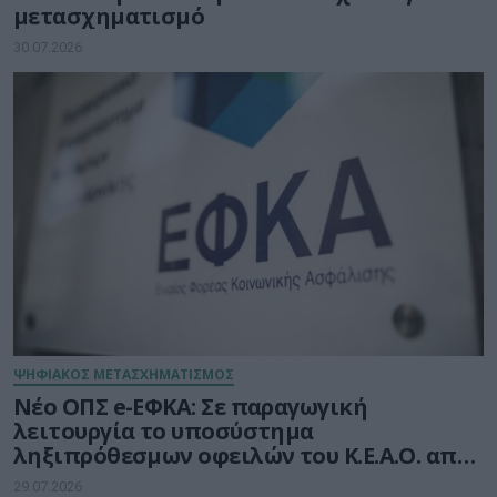
μετασχηματισμό
30.07.2026
ΨΗΦΙΑΚΟΣ ΜΕΤΑΣΧΗΜΑΤΙΣΜΟΣ
Νέο ΟΠΣ e-ΕΦΚΑ: Σε παραγωγική
λειτουργία το υποσύστημα
ληξιπρόθεσμων οφειλών του Κ.Ε.Α.Ο. από
10 Αυγούστου 2026
29.07.2026