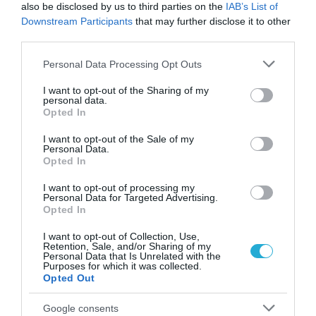
also be disclosed by us to third parties on the
IAB’s List of
Downstream Participants
that may further disclose it to other
third parties.
Please note that this website/app uses one or more Google
Personal Data Processing Opt Outs
services and may gather and store information including but
not limited to your visit or usage behaviour. You may click to
I want to opt-out of the Sharing of my
personal data.
grant or deny consent to Google and its third-party tags to
Opted In
use your data for below specified purposes in below Google
consent section.
I want to opt-out of the Sale of my
Personal Data.
Opted In
I want to opt-out of processing my
Personal Data for Targeted Advertising.
Opted In
I want to opt-out of Collection, Use,
Retention, Sale, and/or Sharing of my
Personal Data that Is Unrelated with the
Purposes for which it was collected.
Opted Out
Google consents