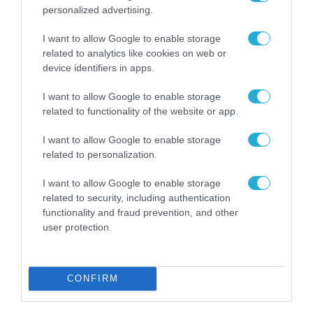
ΕΚΔΗΛΩΣΕΙΣ METATEAM | TEAMWORKS
personalized advertising.
e-Government Forum: Στις 14 Οκτωβρίου η
I want to allow Google to enable storage
μεγάλη συνάντηση της Ψηφιακής
related to analytics like cookies on web or
Διακυβέρνησης στην εποχή μετά το RRF
device identifiers in apps.
31.07.2026
I want to allow Google to enable storage
related to functionality of the website or app.
I want to allow Google to enable storage
related to personalization.
I want to allow Google to enable storage
related to security, including authentication
functionality and fraud prevention, and other
user protection.
CONFIRM
ΕΚΔΗΛΩΣΕΙΣ
Cisco Connect 2026 Greece: Στις 12