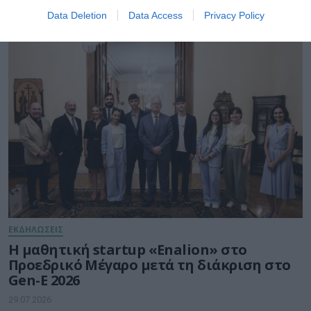
Νοεμβρίου το ετήσιο event της Cisco
Data Deletion
Data Access
Privacy Policy
30.07.2026
ΕΚΔΗΛΩΣΕΙΣ
Η μαθητική startup «Enalion» στο
Προεδρικό Μέγαρο μετά τη διάκριση στο
Gen-E 2026
29.07.2026