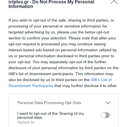
ictplus.gr -
Do Not Process My Personal
επανάσταση»
Information
Νέος οδηγός του ΕΚΤ
για τη χρηματοδότηση
If you wish to opt-out of the sale, sharing to third parties, or
των ελληνικών
επιχειρήσεων στον
processing of your personal or sensitive information for
31.07.2026
χώρο της άμυνας
targeted advertising by us, please use the below opt-out
section to confirm your selection. Please note that after your
Η πιο ταξιδιάρικη
opt-out request is processed you may continue seeing
βαλίτσα του φετινού
interest-based ads based on personal information utilized by
καλοκαιριού έχει την
us or personal information disclosed to third parties prior to
υπογραφή της Xiaomi
31.07.2026
your opt-out. You may separately opt-out of the further
disclosure of your personal information by third parties on the
IAB’s list of downstream participants. This information may
ΟΛΗ Η ΡΟΗ ΕΙΔΗΣΕΩΝ
also be disclosed by us to third parties on the
IAB’s List of
Downstream Participants
that may further disclose it to other
third parties.
Please note that this website/app uses one or more Google
Personal Data Processing Opt Outs
services and may gather and store information including but
not limited to your visit or usage behaviour. You may click to
I want to opt-out of the Sharing of my
personal data.
grant or deny consent to Google and its third-party tags to
Opted In
use your data for below specified purposes in below Google