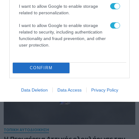
I want to allow Google to enable storage
ΕΡΓΑ - ΔΙΑΓΩΝΙΣΜΟΙ
related to personalization.
Νέες ταυτότητες: Η νέα παράταση, 10
Σεπτεμβρίου, φέρνει πιο κοντά το
I want to allow Google to enable storage
εμπόδιο των εκλογών
related to security, including authentication
functionality and fraud prevention, and other
24.07.2026
user protection.
CONFIRM
Data Deletion
Data Access
Privacy Policy
ΤΟΠΙΚΗ ΑΥΤΟΔΙΟΙΚΗΣΗ
Η Περιφέρεια Αττικής ολοκλήρωσε την