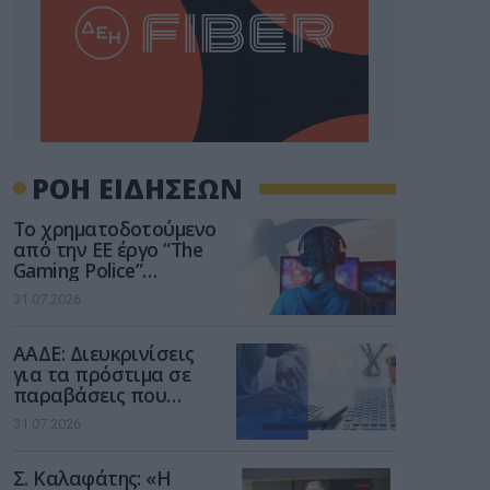
ΡΟΗ ΕΙΔΗΣΕΩΝ
Το χρηματοδοτούμενο
από την ΕΕ έργο “The
Gaming Police”
ενισχύει την ασφάλεια
31.07.2026
των παιδιών στο
διαδίκτυο
ΑΑΔΕ: Διευκρινίσεις
για τα πρόστιμα σε
παραβάσεις που
αφορούν τους ΦΗΜ
31.07.2026
Σ. Καλαφάτης: «Η