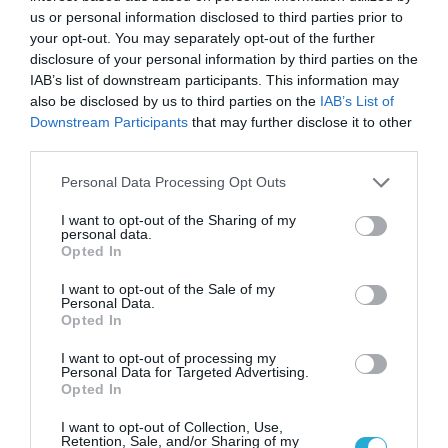
us or personal information disclosed to third parties prior to
your opt-out. You may separately opt-out of the further
disclosure of your personal information by third parties on the
IAB’s list of downstream participants. This information may
also be disclosed by us to third parties on the
IAB’s List of
Downstream Participants
that may further disclose it to other
third parties.
Please note that this website/app uses one or more Google
Personal Data Processing Opt Outs
services and may gather and store information including but
not limited to your visit or usage behaviour. You may click to
I want to opt-out of the Sharing of my
ΕΡΓΑ - ΔΙΑΓΩΝΙΣΜΟΙ
personal data.
grant or deny consent to Google and its third-party tags to
Opted In
use your data for below specified purposes in below Google
consent section.
I want to opt-out of the Sale of my
Personal Data.
Opted In
I want to opt-out of processing my
Personal Data for Targeted Advertising.
Opted In
I want to opt-out of Collection, Use,
Retention, Sale, and/or Sharing of my