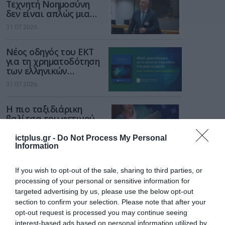
Τεχνητή Νοημοσύνη
δεν είναι απλώς μια
νέα τεχνολογία, είναι
31.07.2026
μια νέα βιομηχανική
επανάσταση»
Νέος οδηγός του ΕΚΤ
για τη χρηματοδότηση
των ελληνικών
επιχειρήσεων στον
31.07.2026
χώρο της άμυνας
Η πιο ταξιδιάρικη
βαλίτσα του φετινού
καλοκαιριού έχει την
υπογραφή της Xiaomi
ictplus.gr -
Do Not Process My Personal
31.07.2026
Information
ΟΛΗ Η ΡΟΗ ΕΙΔΗΣΕΩΝ
If you wish to opt-out of the sale, sharing to third parties, or
processing of your personal or sensitive information for
targeted advertising by us, please use the below opt-out
section to confirm your selection. Please note that after your
opt-out request is processed you may continue seeing
interest-based ads based on personal information utilized by