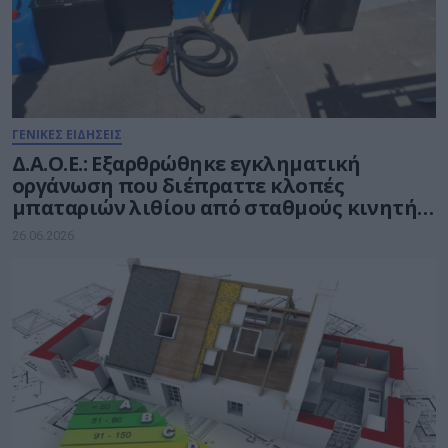
ΓΕΝΙΚΕΣ ΕΙΔΗΣΕΙΣ
Δ.Α.Ο.Ε.: Εξαρθρώθηκε εγκληματική
οργάνωση που διέπραττε κλοπές
μπαταριών λιθίου από σταθμούς κινητής
τηλεφωνίας
26.06.2026