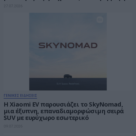
της Ευρωπαϊκής Πράξης για τις Ψηφιακές
27.07.2026
Υπηρεσίες – Digital Services Act (DSA)
ΓΕΝΙΚΕΣ ΕΙΔΗΣΕΙΣ
Η Xiaomi EV παρουσιάζει το SkyNomad,
μια έξυπνη, επαναδιαμορφώσιμη σειρά
SUV με ευρύχωρο εσωτερικό
09.07.2026