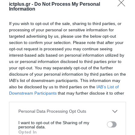
νέα τεχνολογία, είναι
ictplus.gr -
Do Not Process My Personal
31.07.2026
Information
μια νέα βιομηχανική
επανάσταση»
Νέος οδηγός του ΕΚΤ
If you wish to opt-out of the sale, sharing to third parties, or
για τη χρηματοδότηση
processing of your personal or sensitive information for
των ελληνικών
targeted advertising by us, please use the below opt-out
επιχειρήσεων στον
31.07.2026
section to confirm your selection. Please note that after your
χώρο της άμυνας
opt-out request is processed you may continue seeing
interest-based ads based on personal information utilized by
Η πιο ταξιδιάρικη
βαλίτσα του φετινού
us or personal information disclosed to third parties prior to
καλοκαιριού έχει την
your opt-out. You may separately opt-out of the further
υπογραφή της Xiaomi
disclosure of your personal information by third parties on the
31.07.2026
IAB’s list of downstream participants. This information may
also be disclosed by us to third parties on the
IAB’s List of
ΟΛΗ Η ΡΟΗ ΕΙΔΗΣΕΩΝ
Downstream Participants
that may further disclose it to other
third parties.
Please note that this website/app uses one or more Google
Personal Data Processing Opt Outs
services and may gather and store information including but
not limited to your visit or usage behaviour. You may click to
I want to opt-out of the Sharing of my
personal data.
grant or deny consent to Google and its third-party tags to
Opted In