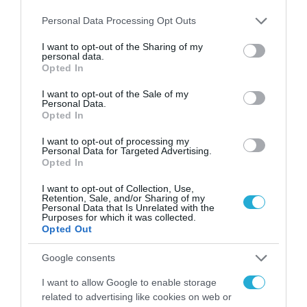
Please note that this website/app uses one or more Google
Personal Data Processing Opt Outs
services and may gather and store information including but
not limited to your visit or usage behaviour. You may click to
I want to opt-out of the Sharing of my
personal data.
grant or deny consent to Google and its third-party tags to
Opted In
use your data for below specified purposes in below Google
consent section.
I want to opt-out of the Sale of my
Personal Data.
Opted In
I want to opt-out of processing my
Personal Data for Targeted Advertising.
Opted In
I want to opt-out of Collection, Use,
Retention, Sale, and/or Sharing of my
Personal Data that Is Unrelated with the
Purposes for which it was collected.
Opted Out
ΡΟΗ ΕΙΔΗΣΕΩΝ
Google consents
I want to allow Google to enable storage
Το χρηματοδοτούμενο
related to advertising like cookies on web or
από την ΕΕ έργο “The