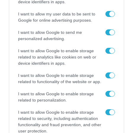
Gaming Police”
device identifiers in apps.
ενισχύει την ασφάλεια
31.07.2026
των παιδιών στο
I want to allow my user data to be sent to
διαδίκτυο
Google for online advertising purposes.
ΑΑΔΕ: Διευκρινίσεις
για τα πρόστιμα σε
I want to allow Google to send me
παραβάσεις που
personalized advertising.
αφορούν τους ΦΗΜ
31.07.2026
I want to allow Google to enable storage
related to analytics like cookies on web or
Σ. Καλαφάτης: «Η
device identifiers in apps.
Τεχνητή Νοημοσύνη
δεν είναι απλώς μια
νέα τεχνολογία, είναι
I want to allow Google to enable storage
31.07.2026
μια νέα βιομηχανική
related to functionality of the website or app.
επανάσταση»
Νέος οδηγός του ΕΚΤ
I want to allow Google to enable storage
για τη χρηματοδότηση
related to personalization.
των ελληνικών
επιχειρήσεων στον
I want to allow Google to enable storage
31.07.2026
χώρο της άμυνας
related to security, including authentication
functionality and fraud prevention, and other
Η πιο ταξιδιάρικη
user protection.
βαλίτσα του φετινού