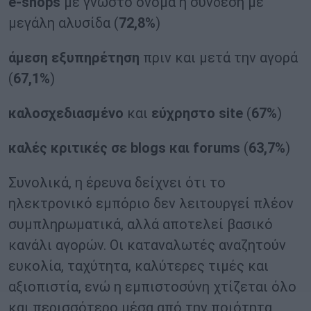
e-shops
με γνωστό όνομα ή σύνδεση με
μεγάλη αλυσίδα (
72,8%
)
άμεση εξυπηρέτηση
πριν και μετά την αγορά
(
67,1%
)
καλοσχεδιασμένο
και
εύχρηστο site
(
67%
)
καλές κριτικές σε blogs και forums
(
63,7%
)
Συνολικά, η έρευνα δείχνει ότι το
ηλεκτρονικό εμπόριο δεν λειτουργεί πλέον
συμπληρωματικά, αλλά αποτελεί βασικό
κανάλι αγορών. Οι καταναλωτές αναζητούν
ευκολία, ταχύτητα, καλύτερες τιμές και
αξιοπιστία, ενώ η εμπιστοσύνη χτίζεται όλο
και περισσότερο μέσα από την ποιότητα