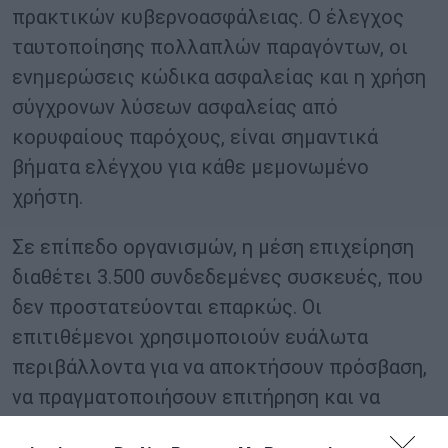
πρακτικών κυβερνοασφάλειας. Ο έλεγχος
ταυτοποίησης πολλαπλών παραγόντων, οι
ενημερώσεις κώδικα ασφαλείας και η χρήση
σύγχρονων λύσεων ασφαλείας από
κορυφαίους παρόχους, είναι σημαντικά
βήματα ελέγχου για κάθε μεμονωμένο
χρήστη.
Σε επίπεδο οργανισμών, η μέση επιχείρηση
διαθέτει 3.500 συνδεδεμένες συσκευές, που
δεν προστατεύονται επαρκώς. Οι
επιτιθέμενοι χρησιμοποιούν ευάλωτα
περιβάλλοντα για να αποκτήσουν πρόσβαση,
να πραγματοποιήσουν επιτήρηση και να
επιφέρουν μέχρι και ολέθριες συνέπειες στα