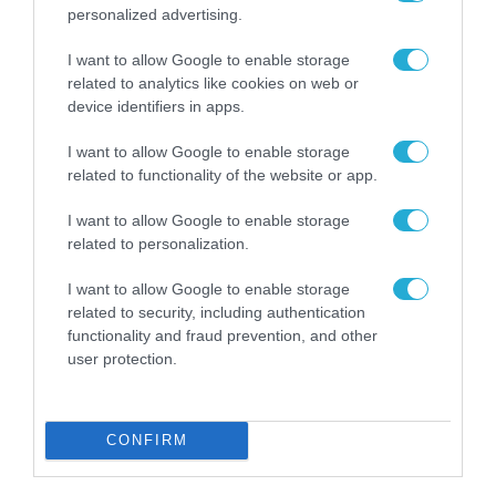
personalized advertising.
I want to allow Google to enable storage
related to analytics like cookies on web or
ΡΟΗ ΕΙΔΗΣΕΩΝ
device identifiers in apps.
I want to allow Google to enable storage
Το χρηματοδοτούμενο
από την ΕΕ έργο “The
related to functionality of the website or app.
Gaming Police”
ενισχύει την ασφάλεια
I want to allow Google to enable storage
31.07.2026
των παιδιών στο
related to personalization.
διαδίκτυο
ΑΑΔΕ: Διευκρινίσεις
I want to allow Google to enable storage
για τα πρόστιμα σε
related to security, including authentication
παραβάσεις που
functionality and fraud prevention, and other
αφορούν τους ΦΗΜ
31.07.2026
user protection.
Σ. Καλαφάτης: «Η
Τεχνητή Νοημοσύνη
CONFIRM
δεν είναι απλώς μια
νέα τεχνολογία, είναι
31.07.2026
μια νέα βιομηχανική