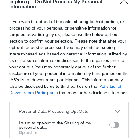
ictplus.gr -
Do Not Process My Personal
συστήματα των εταιρειών.
Information
“Ο επιταχυνόμενος ψηφιακός
If you wish to opt-out of the sale, sharing to third parties, or
μετασχηματισμός και το cloud, προσφέρουν
processing of your personal or sensitive information for
targeted advertising by us, please use the below opt-out
πλέον cloud-native ασφάλεια δικτύου για την
section to confirm your selection. Please note that after your
προστασία των ψηφιακών στοιχείων των
opt-out request is processed you may continue seeing
interest-based ads based on personal information utilized by
επιχειρήσεων, που προτείνεται ως η
us or personal information disclosed to third parties prior to
ασφαλέστερη λύση απέναντι σε τέτοιες
your opt-out. You may separately opt-out of the further
απειλές”, αναφέρει το σχετικό report.
disclosure of your personal information by third parties on the
IAB’s list of downstream participants. This information may
also be disclosed by us to third parties on the
IAB’s List of
TAGS:
Downstream Participants
that may further disclose it to other
ΚΩΔΙΚΟΙ ΠΡΟΣΒΑΣΗΣ
ΝΑΤΟ
ΨΗΦΙΑΚΟ ΕΓΚΛΗΜΑ
third parties.
Please note that this website/app uses one or more Google
Personal Data Processing Opt Outs
services and may gather and store information including but
not limited to your visit or usage behaviour. You may click to
I want to opt-out of the Sharing of my
personal data.
grant or deny consent to Google and its third-party tags to
Opted In
use your data for below specified purposes in below Google