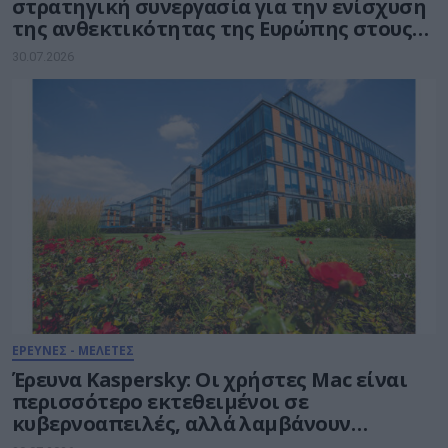
στρατηγική συνεργασία για την ενίσχυση
της ανθεκτικότητας της Ευρώπης στους
τομείς κυβερνοασφάλειας και ενέργειας
30.07.2026
ΕΡΕΥΝΕΣ - ΜΕΛΕΤΕΣ
Έρευνα Kaspersky: Οι χρήστες Mac είναι
περισσότερο εκτεθειμένοι σε
κυβερνοαπειλές, αλλά λαμβάνουν
λιγότερα μέτρα προστασίας