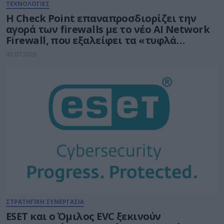
ΤΕΧΝΟΛΟΓΙΕΣ
Η Check Point επαναπροσδιορίζει την
αγορά των firewalls με το νέο AI Network
Firewall, που εξαλείφει τα «τυφλά
σημεία» της Τεχνητής Νοημοσύνης σε
30.07.2026
κάθε δίκτυο
ΣΤΡΑΤΗΓΙΚΗ ΣΥΝΕΡΓΑΣΙΑ
ESET και ο Όμιλος EVC ξεκινούν