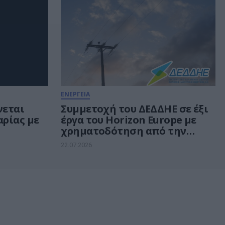
ΕΝΕΡΓΕΙΑ
νεται
Συμμετοχή του ΔΕΔΔΗΕ σε έξι
αρίας με
έργα του Horizon Europe με
χρηματοδότηση από την
Κομισιόν
22.07.2026