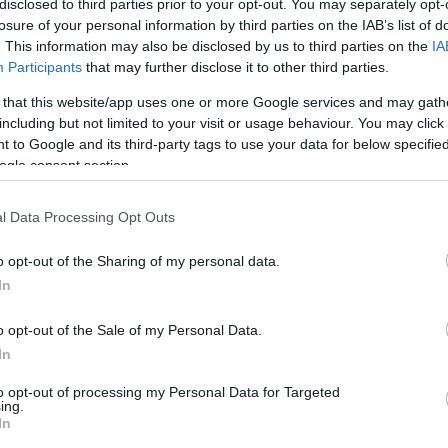
disclosed to third parties prior to your opt-out. You may separately opt-
losure of your personal information by third parties on the IAB’s list of
. This information may also be disclosed by us to third parties on the
IA
Participants
that may further disclose it to other third parties.
 that this website/app uses one or more Google services and may gath
including but not limited to your visit or usage behaviour. You may click 
 εγκληματικών οργανώσεων που εμπλέκονται σ
 to Google and its third-party tags to use your data for below specifi
νάλογα περιστατικά που έχουν καταγραφεί το
ogle consent section.
ία ακόμη φορά την προσοχή των πελατών του
ρόσωπα που παρουσιάζονται ψευδώς ως υπάλλη
l Data Processing Opt Outs
o opt-out of the Sharing of my personal data.
In
 άγνωστους αριθμούς κινητών και προσπαθούν ν
ς ότι ενεργούν εκ μέρους του ΔΕΔΔΗΕ ή άλλου
o opt-out of the Sale of my Personal Data.
«υψηλοί λογαριασμοί», ζητούν πληροφορίες για
In
αι στη συνέχεια προσπαθούν να αποσπάσουν στο
to opt-out of processing my Personal Data for Targeted
ing.
μάλιστα ραντεβού για δήθεν «έλεγχο».
In