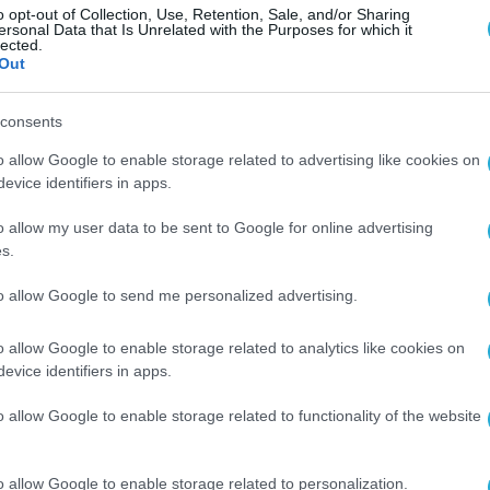
o opt-out of Collection, Use, Retention, Sale, and/or Sharing
ersonal Data that Is Unrelated with the Purposes for which it
lected.
α ή τιμαλφή.
Out
υς μέσω τηλεφωνικών κλήσεων από
consents
o allow Google to enable storage related to advertising like cookies on
evice identifiers in apps.
o allow my user data to be sent to Google for online advertising
s.
πικά αντικείμενα σε κανέναν.
to allow Google to send me personalized advertising.
ούν να επικοινωνούν απευθείας με το τηλεφων
o allow Google to enable storage related to analytics like cookies on
evice identifiers in apps.
o allow Google to enable storage related to functionality of the website
o allow Google to enable storage related to personalization.