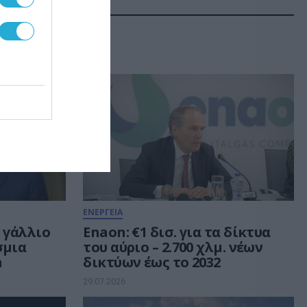
ΕΝΕΡΓΕΙΑ
 γάλλιο
Enaon: €1 δισ. για τα δίκτυα
σμια
του αύριο – 2.700 χλμ. νέων
h
δικτύων έως το 2032
29.07.2026