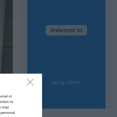
sonal or
ection to
ou may
 personal