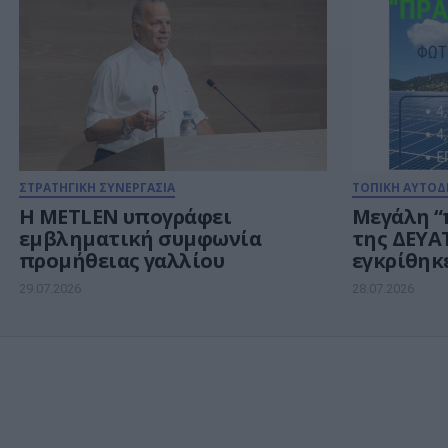
κυβερνοασφάλειας και
ενέργειας
ΣΤΡΑΤΗΓΙΚΗ ΣΥΝΕΡΓΑΣΙΑ
ΤΟΠΙΚΗ ΑΥΤΟΔ
Η METLEN υπογράφει
Μεγάλη “
εμβληματική συμφωνία
της ΔΕΥΑΤ
προμήθειας γαλλίου
εγκρίθηκ
φωτοβολτ
29.07.2026
28.07.2026