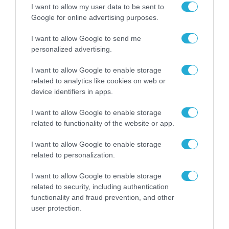
I want to allow my user data to be sent to
Google for online advertising purposes.
I want to allow Google to send me
personalized advertising.
ΡΟΗ ΕΙΔΗΣΕΩΝ
I want to allow Google to enable storage
related to analytics like cookies on web or
Το χρηματοδοτούμενο
device identifiers in apps.
από την ΕΕ έργο “The
Gaming Police”
I want to allow Google to enable storage
ενισχύει την ασφάλεια
31.07.2026
related to functionality of the website or app.
των παιδιών στο
διαδίκτυο
ΑΑΔΕ: Διευκρινίσεις
I want to allow Google to enable storage
για τα πρόστιμα σε
related to personalization.
παραβάσεις που
αφορούν τους ΦΗΜ
I want to allow Google to enable storage
31.07.2026
related to security, including authentication
functionality and fraud prevention, and other
Σ. Καλαφάτης: «Η
user protection.
Τεχνητή Νοημοσύνη
δεν είναι απλώς μια