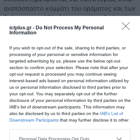
αναπόσπαστο κομμάτι του οράματος και των
δράσεων του CDI», δήλωσε ο Nico Gariboldi,
επικεφαλής του Κέντρου.
ictplus.gr -
Do Not Process My Personal
Information
Περισσότερες πληροφορίες και υποβολή
If you wish to opt-out of the sale, sharing to third parties, or
αιτήσεων:
processing of your personal or sensitive information for
targeted advertising by us, please use the below opt-out
https://centerfordigitalinnovation.pfizer.com/
section to confirm your selection. Please note that after your
opt-out request is processed you may continue seeing
start4health
interest-based ads based on personal information utilized by
us or personal information disclosed to third parties prior to
TAGS:
your opt-out. You may separately opt-out of the further
PFIZER
START4HEALTH
ΚΕΝΤΡΟ ΨΗΦΙΑΚΗΣ
disclosure of your personal information by third parties on the
ΚΑΙΝΟΤΟΜΙΑΣ (CDI)
IAB’s list of downstream participants. This information may
also be disclosed by us to third parties on the
IAB’s List of
Downstream Participants
that may further disclose it to other
third parties.
Please note that this website/app uses one or more Google
Personal Data Processing Opt Outs