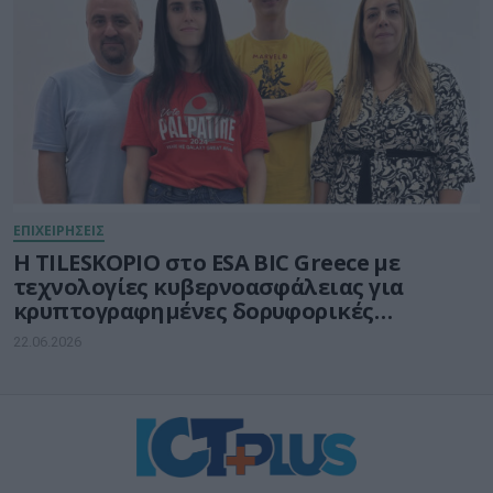
ΕΠΙΧΕΙΡΗΣΕΙΣ
Η TILESKOPIO στο ESA BIC Greece με
τεχνολογίες κυβερνοασφάλειας για
κρυπτογραφημένες δορυφορικές
επικοινωνίες
22.06.2026