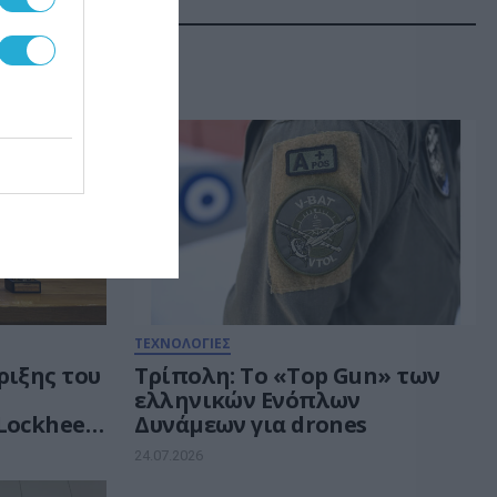
ΤΕΧΝΟΛΟΓΙΕΣ
ριξης του
Τρίπολη: Το «Top Gun» των
ελληνικών Ενόπλων
Lockheed
Δυνάμεων για drones
24.07.2026