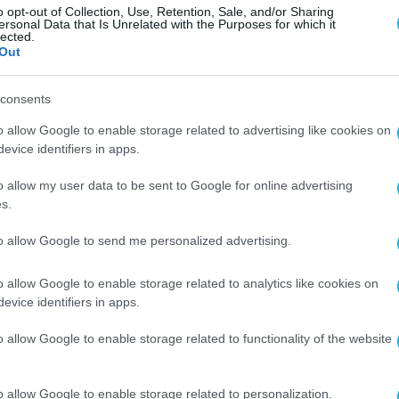
o opt-out of Collection, Use, Retention, Sale, and/or Sharing
, GPS και συστήματα τηλεμετρίας.
ersonal Data that Is Unrelated with the Purposes for which it
lected.
Out
ς Κρίσης και Πολιτικής Προστασίας, Ευάγγελο
υ Συνδέσμου Προστασίας και Ανάπτυξης Υμηττού
consents
Ανθεκτικότητα & Διακυβέρνηση «δεν μπορούμε να
o allow Google to enable storage related to advertising like cookies on
ε εργαλεία και λογικές του παρελθόντος», ενώ
evice identifiers in apps.
 του σχεδιασμού και της επιχειρησιακής
o allow my user data to be sent to Google for online advertising
 η κλιματική κρίση.
s.
to allow Google to send me personalized advertising.
τήστε ΕΔΩ
o allow Google to enable storage related to analytics like cookies on
evice identifiers in apps.
o allow Google to enable storage related to functionality of the website
o allow Google to enable storage related to personalization.