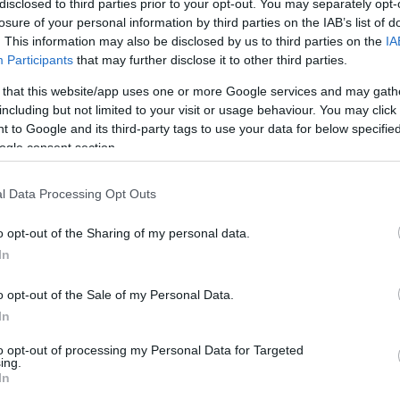
disclosed to third parties prior to your opt-out. You may separately opt-
losure of your personal information by third parties on the IAB’s list of
. This information may also be disclosed by us to third parties on the
IA
Participants
that may further disclose it to other third parties.
 that this website/app uses one or more Google services and may gath
angelos Tournas, Deputy Minister of Climate Change and Civil Protection i
including but not limited to your visit or usage behaviour. You may click 
 to Google and its third-party tags to use your data for below specifi
 όλες τις Περιφέρειες της Ελλάδας, θα έχει στ
ogle consent section.
ιτική Προστασία για τη φετινή αντιπυρική περ
δασικών εκτάσεων.
l Data Processing Opt Outs
ιτικής Προστασίας, θα είναι καθοριστικός στην
o opt-out of the Sharing of my personal data.
In
και τη διασταύρωση πληροφοριών. Τα μη επανδρ
ν σε 24ωρη βάση παρέχοντας συνεχή εικόνα της
o opt-out of the Sale of my Personal Data.
εί και στις 13 Περιφέρειες της χώρας. Σύμφωνα
In
εγεί στρατηγικά σημεία ώστε να επιτηρούν δασ
to opt-out of processing my Personal Data for Targeted
ing.
υψηλού κινδύνου ή περιοχές με ιστορικό πυρκα
In
εξοπλισμένα με θερμική κάμερα, οπτική κάμερα