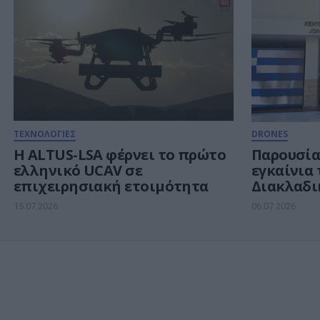
ΤΕΧΝΟΛΟΓΙΕΣ
DRONES
Η ALTUS-LSA φέρνει το πρώτο
Παρουσία
ελληνικό UCAV σε
εγκαίνια 
επιχειρησιακή ετοιμότητα
Διακλαδι
Μη Επανδ
15.07.2026
06.07.2026
στην Τρί