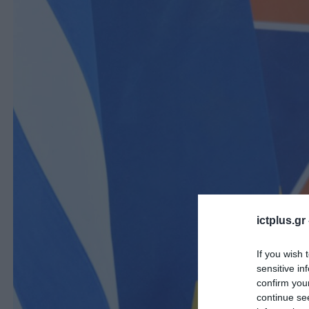
ictplus.gr
If you wish 
sensitive in
confirm you
continue se