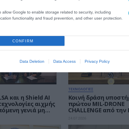
o allow Google to enable storage related to security, including
cation functionality and fraud prevention, and other user protection.
CONFIRM
Data Deletion
Data Access
Privacy Policy
ΤΕΧΝΟΛΟΓΙΕΣ
SA και η Shield AI
Κοινή δράση υποστή
τεχνολογίες αιχμής
πρώτου MIL-DRONE
πόμενη γενιά μη
CHALLENGE από την 
μένων συστημάτων
Martin και το ΕΛΚΑΚ
24.07.2026
φών