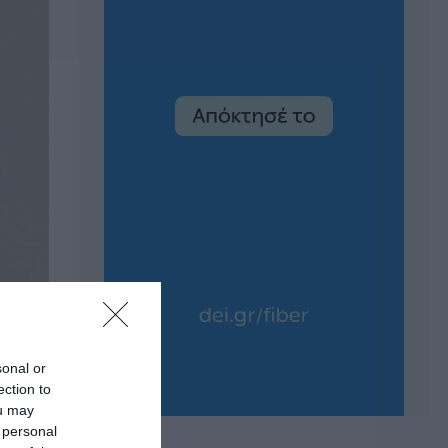
sonal or
ection to
ou may
 personal