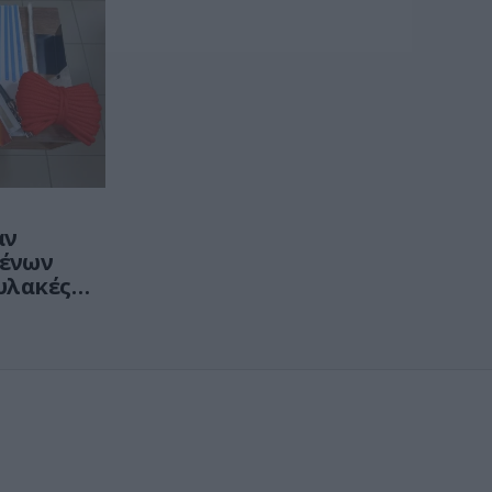
αν
μένων
υλακές