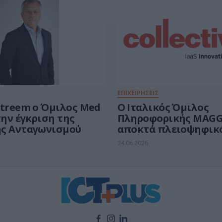
ΕΠΙΧΕΙΡΗΣΕΙΣ
Streem ο Όμιλος Med
O Ιταλικός Όμιλος
την έγκριση της
Πληροφορικής MAGG
ς Ανταγωνισμού
αποκτά πλειοψηφικ
μετοχών της Ελληνι
24.06.2026
Εταιρείας COLLECTIVE