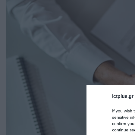
ictplus.gr
If you wish 
sensitive in
confirm you
continue se