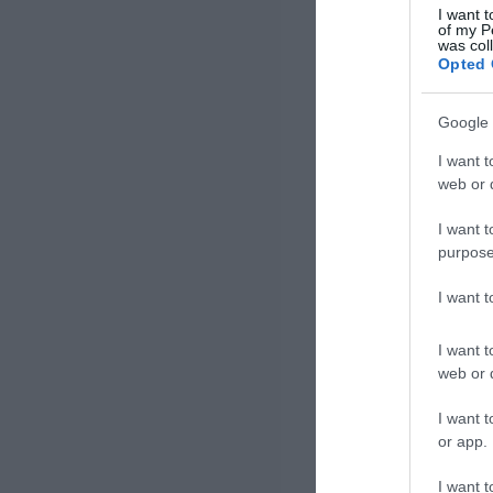
I want t
of my P
was col
Opted 
Google 
I want t
web or d
I want t
purpose
I want 
I want t
web or d
I want t
or app.
I want t