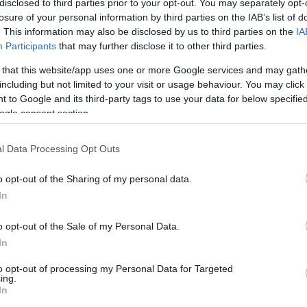
disclosed to third parties prior to your opt-out. You may separately opt-
losure of your personal information by third parties on the IAB’s list of
. This information may also be disclosed by us to third parties on the
IA
Participants
that may further disclose it to other third parties.
 that this website/app uses one or more Google services and may gath
including but not limited to your visit or usage behaviour. You may click 
ικό κοινό ότι η θυγατρική της εταιρεία RETAIL
 to Google and its third-party tags to use your data for below specifi
ια απόκτηση του 40% του μετοχικού κεφαλαίου 
ogle consent section.
ιείται στον χώρο της χονδρικής και λιανικής
l Data Processing Opt Outs
o opt-out of the Sharing of my personal data.
α ανακοινωθούν με την οριστική συμφωνία που θα
In
ολοκληρωθεί ο νομικός, οικονομικός &
o opt-out of the Sale of my Personal Data.
In
to opt-out of processing my Personal Data for Targeted
ing.
In