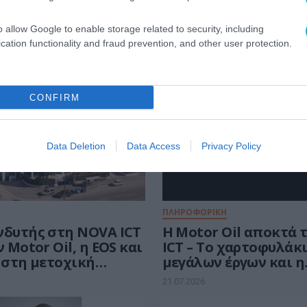
o allow Google to enable storage related to security, including
ΕΥΣΕΙΣ
cation functionality and fraud prevention, and other user protection.
CONFIRM
Data Deletion
Data Access
Privacy Policy
ΠΛΗΡΟΦΟΡΙΚΗ
νδυτής στη NOVA ICT
Η Motor Oil αποκτά 
ν Motor Oil, η EOS και
ICT – Το χαρτοφυλάκ
 στη μετοχική
μεγάλων έργων και η
αποτίμηση των 120 ε
21.07.2026