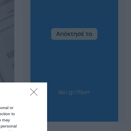
sonal or
ection to
ou may
 personal