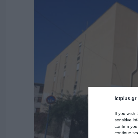
ictplus.gr
If you wish 
sensitive in
confirm you
continue se