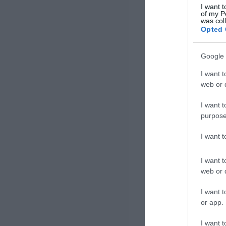
I want t
of my P
was col
Opted 
Google 
I want t
web or d
I want t
purpose
I want 
I want t
web or d
I want t
or app.
I want t