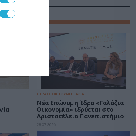
ΣΤΡΑΤΗΓΙΚΗ ΣΥΝΕΡΓΑΣΙΑ
ι
Νέα Επώνυμη Έδρα «Γαλάζια
νία
Οικονομία» ιδρύεται στο
Αριστοτέλειο Πανεπιστήμιο
28.07.2026