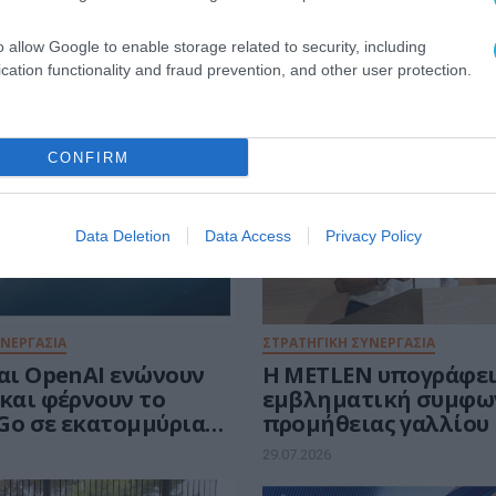
o allow Google to enable storage related to security, including
ΓΑΣΙΑ
cation functionality and fraud prevention, and other user protection.
CONFIRM
Data Deletion
Data Access
Privacy Policy
ΥΝΕΡΓΑΣΙΑ
ΣΤΡΑΤΗΓΙΚΗ ΣΥΝΕΡΓΑΣΙΑ
και OpenAI ενώνουν
Η METLEN υπογράφε
και φέρνουν το
εμβληματική συμφω
Go σε εκατομμύρια
προμήθειας γαλλίου
29.07.2026