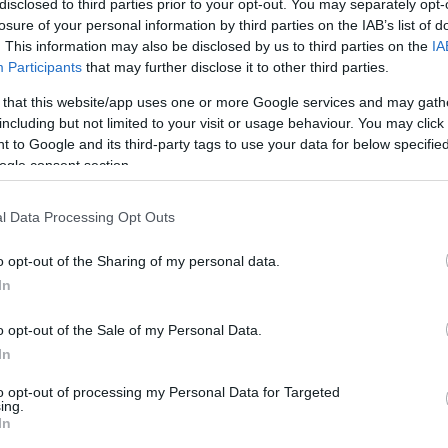
disclosed to third parties prior to your opt-out. You may separately opt-
losure of your personal information by third parties on the IAB’s list of
. This information may also be disclosed by us to third parties on the
IA
Participants
that may further disclose it to other third parties.
 that this website/app uses one or more Google services and may gath
including but not limited to your visit or usage behaviour. You may click 
ου Πανεπιστημίου και της Pfizer Hellas, θα
 to Google and its third-party tags to use your data for below specifi
 13.00,
στην Αίθουσα «Αιμίλιος Ριάδης» της ΔΕΘ
ogle consent section.
l Data Processing Opt Outs
Αριστοτελείου Πανεπιστημίου, Καθηγητής Κυρι
o opt-out of the Sharing of my personal data.
 της Pfizer στη Θεσσαλονίκη και Επικεφαλής το
In
άννης Πανδής.
o opt-out of the Sale of my Personal Data.
In
to opt-out of processing my Personal Data for Targeted
ing.
In