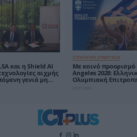
ΣΤΡΑΤΗΓΙΚΗ ΣΥΝΕΡΓΑΣΙΑ
SA και η Shield AI
Με κοινό προορισμό 
τεχνολογίες αιχμής
Angeles 2028: Ελληνι
πόμενη γενιά μη
Ολυμπιακή Επιτροπή
μένων συστημάτων
Qualco Foundation
28.07.2026
φών
δημιουργούν το Ελλη
Ολυμπιακό Σπίτι