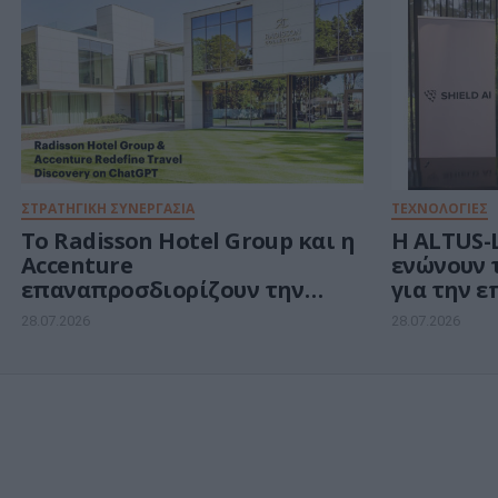
κυβερνοασφάλειας και
ενέργειας
ΣΤΡΑΤΗΓΙΚΗ ΣΥΝΕΡΓΑΣΙΑ
ΤΕΧΝΟΛΟΓΙΕΣ
Το Radisson Hotel Group και η
Η ALTUS-L
Accenture
ενώνουν 
επαναπροσδιορίζουν την
για την ε
αναζήτηση ταξιδιών μέσω του
επανδρω
28.07.2026
28.07.2026
ChatGPT
αεροσκα