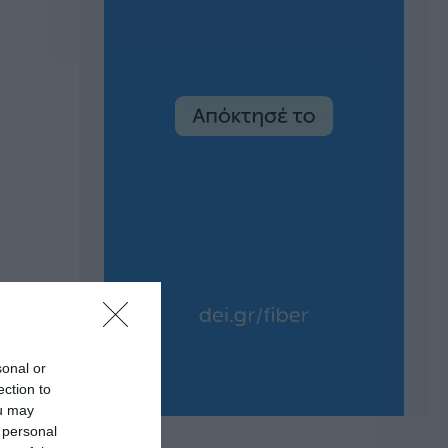
sonal or
ection to
ou may
 personal