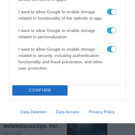
διαδίκτυο
ΑΑΔΕ: Διευκρινίσεις
I want to allow Google to enable storage
για τα πρόστιμα σε
related to functionality of the website or app.
παραβάσεις που
αφορούν τους ΦΗΜ
I want to allow Google to enable storage
31.07.2026
related to personalization.
Σ. Καλαφάτης: «Η
I want to allow Google to enable storage
Τεχνητή Νοημοσύνη
related to security, including authentication
δεν είναι απλώς μια
νέα τεχνολογία, είναι
functionality and fraud prevention, and other
31.07.2026
μια νέα βιομηχανική
user protection.
επανάσταση»
Νέος οδηγός του ΕΚΤ
για τη χρηματοδότηση
των ελληνικών
CONFIRM
επιχειρήσεων στον
31.07.2026
χώρο της άμυνας
Data Deletion
Data Access
Privacy Policy
Η πιο ταξιδιάρικη
βαλίτσα του φετινού
καλοκαιριού έχει την
υπογραφή της Xiaomi
31.07.2026