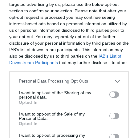
μια αλλαγή με σαφώς πιο δομικό χαρακτήρα
targeted advertising by us, please use the below opt-out
από μια απλή φορολογική μεταρρύθμιση
section to confirm your selection. Please note that after your
opt-out request is processed you may continue seeing
interest-based ads based on personal information utilized by
TAGS:
ΑΑΔΕ
ΜΙΔΑ
us or personal information disclosed to third parties prior to
your opt-out. You may separately opt-out of the further
disclosure of your personal information by third parties on the
IAB’s list of downstream participants. This information may
also be disclosed by us to third parties on the
IAB’s List of
Downstream Participants
that may further disclose it to other
third parties.
Please note that this website/app uses one or more Google
Personal Data Processing Opt Outs
services and may gather and store information including but
not limited to your visit or usage behaviour. You may click to
I want to opt-out of the Sharing of my
personal data.
grant or deny consent to Google and its third-party tags to
Opted In
use your data for below specified purposes in below Google
consent section.
I want to opt-out of the Sale of my
Personal Data.
Opted In
I want to opt-out of processing my