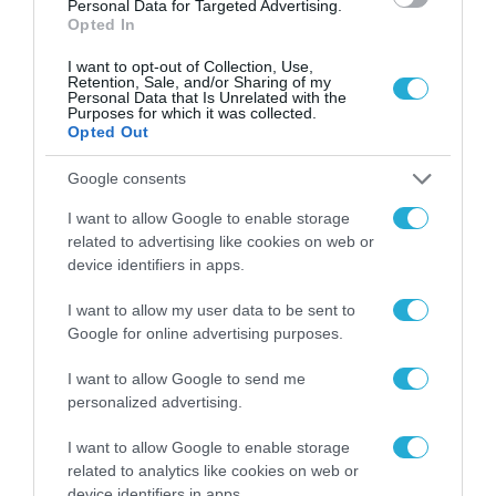
Personal Data for Targeted Advertising.
Opted In
I want to opt-out of Collection, Use,
Retention, Sale, and/or Sharing of my
Personal Data that Is Unrelated with the
Purposes for which it was collected.
Opted Out
Google consents
I want to allow Google to enable storage
related to advertising like cookies on web or
device identifiers in apps.
I want to allow my user data to be sent to
Google for online advertising purposes.
ΡΟΗ ΕΙΔΗΣΕΩΝ
I want to allow Google to send me
personalized advertising.
Το χρηματοδοτούμενο
από την ΕΕ έργο “The
I want to allow Google to enable storage
Gaming Police”
ενισχύει την ασφάλεια
related to analytics like cookies on web or
31.07.2026
των παιδιών στο
device identifiers in apps.