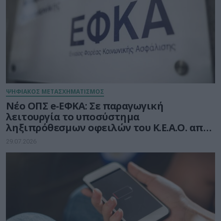
ΨΗΦΙΑΚΟΣ ΜΕΤΑΣΧΗΜΑΤΙΣΜΟΣ
Νέο ΟΠΣ e-ΕΦΚΑ: Σε παραγωγική
λειτουργία το υποσύστημα
ληξιπρόθεσμων οφειλών του Κ.Ε.Α.Ο. από
10 Αυγούστου 2026
29.07.2026