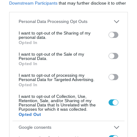
Downstream Participants
that may further disclose it to other
Το χρηματοδοτούμενο
third parties.
από την ΕΕ έργο “The
Gaming Police”
Please note that this website/app uses one or more Google
Personal Data Processing Opt Outs
ενισχύει την ασφάλεια
services and may gather and store information including but
31.07.2026
των παιδιών στο
not limited to your visit or usage behaviour. You may click to
I want to opt-out of the Sharing of my
διαδίκτυο
personal data.
grant or deny consent to Google and its third-party tags to
Opted In
ΑΑΔΕ: Διευκρινίσεις
use your data for below specified purposes in below Google
για τα πρόστιμα σε
consent section.
I want to opt-out of the Sale of my
παραβάσεις που
Personal Data.
αφορούν τους ΦΗΜ
Opted In
31.07.2026
I want to opt-out of processing my
Σ. Καλαφάτης: «Η
Personal Data for Targeted Advertising.
Τεχνητή Νοημοσύνη
Opted In
δεν είναι απλώς μια
νέα τεχνολογία, είναι
I want to opt-out of Collection, Use,
31.07.2026
Retention, Sale, and/or Sharing of my
μια νέα βιομηχανική
Personal Data that Is Unrelated with the
επανάσταση»
Purposes for which it was collected.
Νέος οδηγός του ΕΚΤ
Opted Out
για τη χρηματοδότηση
των ελληνικών
Google consents
επιχειρήσεων στον
31.07.2026
χώρο της άμυνας