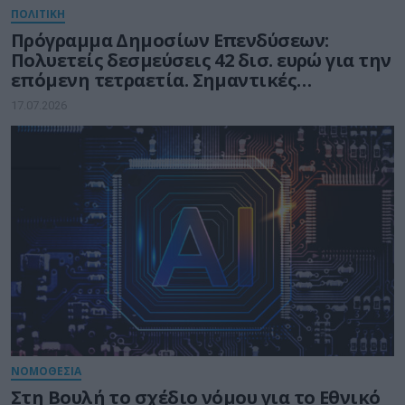
ΠΟΛΙΤΙΚΗ
Πρόγραμμα Δημοσίων Επενδύσεων:
Πολυετείς δεσμεύσεις 42 δισ. ευρώ για την
επόμενη τετραετία. Σημαντικές
Δεσμεύσεις για το υπ. Ψηφιακής
17.07.2026
Διακυβέρνησης
ΝΟΜΟΘΕΣΙΑ
Στη Βουλή το σχέδιο νόμου για το Εθνικό