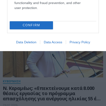
functionality and fraud prevention, and other
user protection.
ΚΥΒΕΡΝΗΣΗ
CONFIRM
Data Deletion
Data Access
Privacy Policy
ΚΥΒΕΡΝΗΣΗ
Ν. Κεραμέως: «Επεκτείνουμε κατά 8.000
θέσεις εργασίας το πρόγραμμα
απασχόλησης για ανέργους ηλικίας 55 έως
74 ετών»
29.07.2026