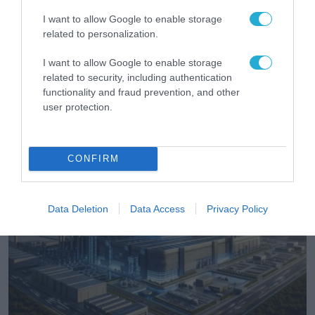
I want to allow Google to enable storage
related to personalization.
I want to allow Google to enable storage
ΣΥΝΕΝΤΕΥΞΕΙΣ
related to security, including authentication
Σ. Καλαφάτης: «Η Τεχνητή Νοημοσύνη δεν
functionality and fraud prevention, and other
είναι απλώς μια νέα τεχνολογία, είναι μια
user protection.
νέα βιομηχανική επανάσταση»
31.07.2026
CONFIRM
Data Deletion
Data Access
Privacy Policy