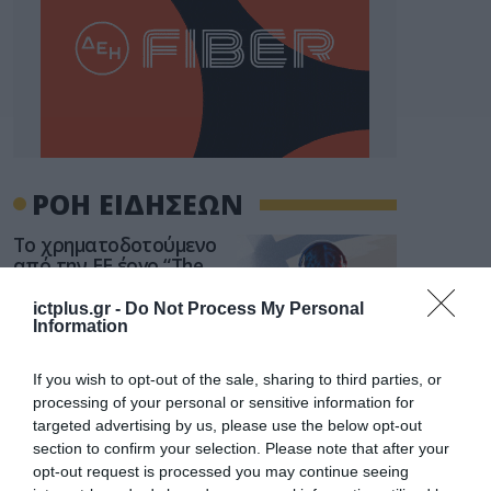
ΡΟΗ ΕΙΔΗΣΕΩΝ
Το χρηματοδοτούμενο
από την ΕΕ έργο “The
Gaming Police”
ενισχύει την ασφάλεια
ictplus.gr -
Do Not Process My Personal
31.07.2026
των παιδιών στο
Information
διαδίκτυο
ΑΑΔΕ: Διευκρινίσεις
If you wish to opt-out of the sale, sharing to third parties, or
για τα πρόστιμα σε
processing of your personal or sensitive information for
παραβάσεις που
targeted advertising by us, please use the below opt-out
αφορούν τους ΦΗΜ
31.07.2026
section to confirm your selection. Please note that after your
opt-out request is processed you may continue seeing