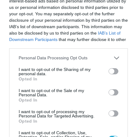
Σ. Καλαφάτης: «Η
interest-based ads based on personal information utilized by
Τεχνητή Νοημοσύνη
us or personal information disclosed to third parties prior to
δεν είναι απλώς μια
your opt-out. You may separately opt-out of the further
νέα τεχνολογία, είναι
disclosure of your personal information by third parties on the
31.07.2026
μια νέα βιομηχανική
IAB’s list of downstream participants. This information may
επανάσταση»
also be disclosed by us to third parties on the
IAB’s List of
Νέος οδηγός του ΕΚΤ
Downstream Participants
that may further disclose it to other
για τη χρηματοδότηση
third parties.
των ελληνικών
επιχειρήσεων στον
31.07.2026
Please note that this website/app uses one or more Google
Personal Data Processing Opt Outs
χώρο της άμυνας
services and may gather and store information including but
not limited to your visit or usage behaviour. You may click to
I want to opt-out of the Sharing of my
Η πιο ταξιδιάρικη
personal data.
βαλίτσα του φετινού
grant or deny consent to Google and its third-party tags to
Opted In
καλοκαιριού έχει την
use your data for below specified purposes in below Google
υπογραφή της Xiaomi
consent section.
I want to opt-out of the Sale of my
31.07.2026
Personal Data.
Opted In
ΟΛΗ Η ΡΟΗ ΕΙΔΗΣΕΩΝ
I want to opt-out of processing my
Personal Data for Targeted Advertising.
Opted In
I want to opt-out of Collection, Use,
Retention, Sale, and/or Sharing of my