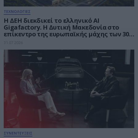
ΤΕΧΝΟΛΟΓΙΕΣ
Η ΔΕΗ διεκδικεί το ελληνικό AI
Gigafactory. Η Δυτική Μακεδονία στο
επίκεντρο της ευρωπαϊκής μάχης των 30
δισ. ευρώ για την Τεχνητή Νοημοσύνη
31.07.2026
ΣΥΝΕΝΤΕΥΞΕΙΣ