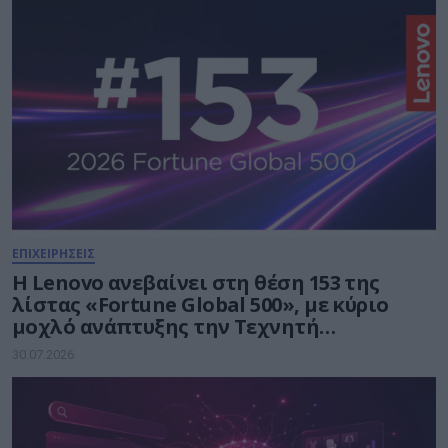
ΕΠΙΧΕΙΡΗΣΕΙΣ
Η Lenovo ανεβαίνει στη θέση 153 της
λίστας «Fortune Global 500», με κύριο
μοχλό ανάπτυξης την Τεχνητή
Νοημοσύνη
30.07.2026