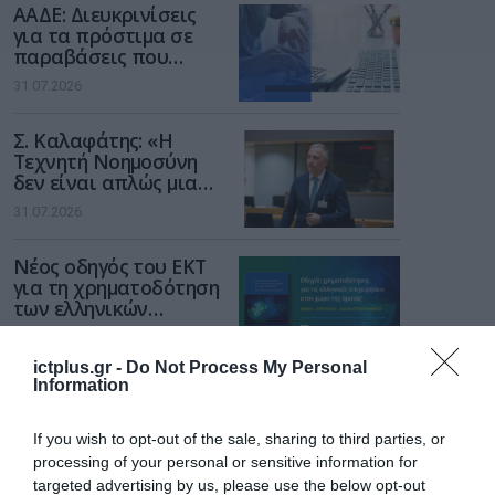
ΑΑΔΕ: Διευκρινίσεις
για τα πρόστιμα σε
παραβάσεις που
αφορούν τους ΦΗΜ
31.07.2026
Σ. Καλαφάτης: «Η
Τεχνητή Νοημοσύνη
δεν είναι απλώς μια
νέα τεχνολογία, είναι
31.07.2026
μια νέα βιομηχανική
επανάσταση»
Νέος οδηγός του ΕΚΤ
για τη χρηματοδότηση
των ελληνικών
επιχειρήσεων στον
31.07.2026
χώρο της άμυνας
ictplus.gr -
Do Not Process My Personal
Information
Η πιο ταξιδιάρικη
βαλίτσα του φετινού
καλοκαιριού έχει την
If you wish to opt-out of the sale, sharing to third parties, or
υπογραφή της Xiaomi
processing of your personal or sensitive information for
31.07.2026
targeted advertising by us, please use the below opt-out