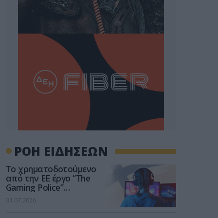
ΡΟΗ ΕΙΔΗΣΕΩΝ
Το χρηματοδοτούμενο
από την ΕΕ έργο “The
Gaming Police”
ενισχύει την ασφάλεια
31.07.2026
των παιδιών στο
διαδίκτυο