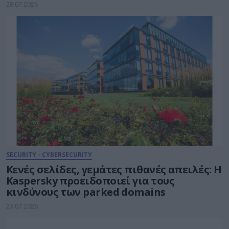
28.07.2026
SECURITY - CYBERSECURITY
Κενές σελίδες, γεμάτες πιθανές απειλές: Η
Kaspersky προειδοποιεί για τους
κινδύνους των parked domains
23.07.2026