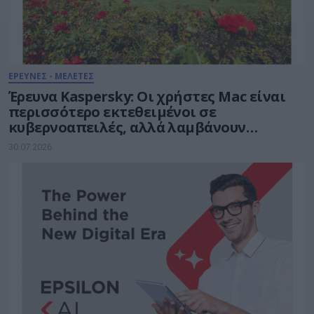
ΕΡΕΥΝΕΣ - ΜΕΛΕΤΕΣ
Έρευνα Kaspersky: Οι χρήστες Mac είναι
περισσότερο εκτεθειμένοι σε
κυβερνοαπειλές, αλλά λαμβάνουν
λιγότερα μέτρα προστασίας
30.07.2026