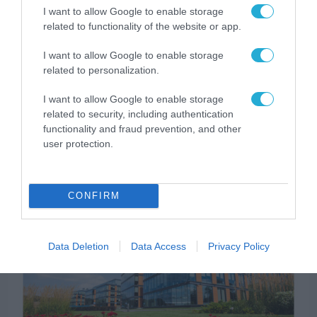
I want to allow Google to enable storage
related to functionality of the website or app.
I want to allow Google to enable storage
related to personalization.
I want to allow Google to enable storage
related to security, including authentication
ΣΤΡΑΤΗΓΙΚΗ ΣΥΝΕΡΓΑΣΙΑ
functionality and fraud prevention, and other
ESET και ο Όμιλος EVC ξεκινούν
user protection.
στρατηγική συνεργασία για την ενίσχυση
της ανθεκτικότητας της Ευρώπης στους
τομείς κυβερνοασφάλειας και ενέργειας
30.07.2026
CONFIRM
Data Deletion
Data Access
Privacy Policy