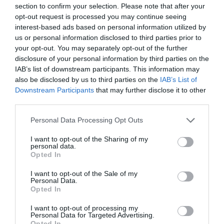
section to confirm your selection. Please note that after your
ΟΛΗ Η ΡΟΗ ΕΙΔΗΣΕΩΝ
opt-out request is processed you may continue seeing
interest-based ads based on personal information utilized by
us or personal information disclosed to third parties prior to
your opt-out. You may separately opt-out of the further
disclosure of your personal information by third parties on the
IAB’s list of downstream participants. This information may
also be disclosed by us to third parties on the
IAB’s List of
Downstream Participants
that may further disclose it to other
third parties.
Please note that this website/app uses one or more Google
Personal Data Processing Opt Outs
services and may gather and store information including but
not limited to your visit or usage behaviour. You may click to
I want to opt-out of the Sharing of my
personal data.
grant or deny consent to Google and its third-party tags to
Opted In
use your data for below specified purposes in below Google
consent section.
I want to opt-out of the Sale of my
SECURITY - CYBERSECURITY
Personal Data.
Opted In
I want to opt-out of processing my
Personal Data for Targeted Advertising.
Opted In