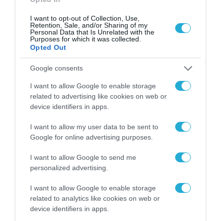
I want to opt-out of Collection, Use,
Retention, Sale, and/or Sharing of my
Personal Data that Is Unrelated with the
Purposes for which it was collected.
Opted Out
Google consents
I want to allow Google to enable storage
related to advertising like cookies on web or
ΤΕΧΝΟΛΟΓΙΕΣ
device identifiers in apps.
Η Check Point επαναπροσδιορίζει την
I want to allow my user data to be sent to
αγορά των firewalls με το νέο AI Network
Google for online advertising purposes.
Firewall, που εξαλείφει τα «τυφλά
σημεία» της Τεχνητής Νοημοσύνης σε
30.07.2026
I want to allow Google to send me
κάθε δίκτυο
personalized advertising.
I want to allow Google to enable storage
related to analytics like cookies on web or
device identifiers in apps.