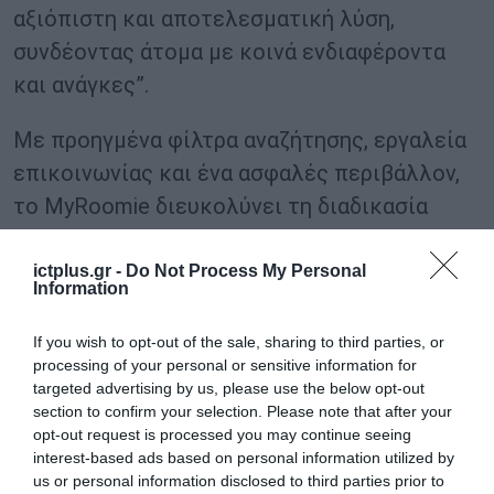
αξιόπιστη και αποτελεσματική λύση,
συνδέοντας άτομα με κοινά ενδιαφέροντα
και ανάγκες”.
Με προηγμένα φίλτρα αναζήτησης, εργαλεία
επικοινωνίας και ένα ασφαλές περιβάλλον,
το MyRoomie διευκολύνει τη διαδικασία
εύρεσης του ιδανικού συγκατοίκου και
κατοικίας, ενώ το σύστημα AI και Machine
ictplus.gr -
Do Not Process My Personal
Information
Learning που βρίσκεται υπό ανάπτυξη θα
απογειώσει την εμπειρία χρήσης. Η
If you wish to opt-out of the sale, sharing to third parties, or
processing of your personal or sensitive information for
πλατφόρμα ανταποκρίνεται στις σύγχρονες
targeted advertising by us, please use the below opt-out
απαιτήσεις, προωθώντας την κοινότητα και
section to confirm your selection. Please note that after your
την αλληλεγγύη μεταξύ των χρηστών της.
opt-out request is processed you may continue seeing
interest-based ads based on personal information utilized by
us or personal information disclosed to third parties prior to