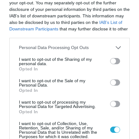
TAGS:
GEN Z
MYROOMIE
your opt-out. You may separately opt-out of the further
disclosure of your personal information by third parties on the
IAB’s list of downstream participants. This information may
also be disclosed by us to third parties on the
IAB’s List of
Downstream Participants
that may further disclose it to other
third parties.
Please note that this website/app uses one or more Google
Personal Data Processing Opt Outs
services and may gather and store information including but
not limited to your visit or usage behaviour. You may click to
I want to opt-out of the Sharing of my
personal data.
grant or deny consent to Google and its third-party tags to
Opted In
use your data for below specified purposes in below Google
consent section.
I want to opt-out of the Sale of my
Personal Data.
Opted In
I want to opt-out of processing my
Personal Data for Targeted Advertising.
Opted In
I want to opt-out of Collection, Use,
Retention, Sale, and/or Sharing of my
Personal Data that Is Unrelated with the
Purposes for which it was collected.