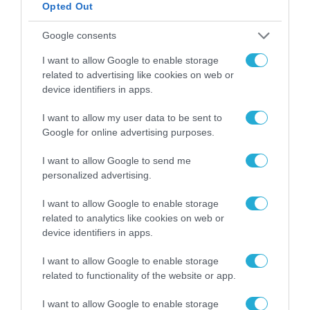
Opted Out
Google consents
I want to allow Google to enable storage
related to advertising like cookies on web or
device identifiers in apps.
I want to allow my user data to be sent to
Google for online advertising purposes.
I want to allow Google to send me
ΡΟΗ ΕΙΔΗΣΕΩΝ
personalized advertising.
Το χρηματοδοτούμενο
I want to allow Google to enable storage
από την ΕΕ έργο “The
related to analytics like cookies on web or
Gaming Police”
device identifiers in apps.
ενισχύει την ασφάλεια
31.07.2026
των παιδιών στο
διαδίκτυο
I want to allow Google to enable storage
ΑΑΔΕ: Διευκρινίσεις
related to functionality of the website or app.
για τα πρόστιμα σε
παραβάσεις που
I want to allow Google to enable storage