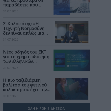
για τα πρόστιμα σε
παραβάσεις που
αφορούν τους ΦΗΜ
31.07.2026
Σ. Καλαφάτης: «Η
Τεχνητή Νοημοσύνη
δεν είναι απλώς μια
νέα τεχνολογία, είναι
31.07.2026
μια νέα βιομηχανική
επανάσταση»
Νέος οδηγός του ΕΚΤ
για τη χρηματοδότηση
των ελληνικών
επιχειρήσεων στον
31.07.2026
χώρο της άμυνας
Η πιο ταξιδιάρικη
βαλίτσα του φετινού
καλοκαιριού έχει την
υπογραφή της Xiaomi
31.07.2026
ΟΛΗ Η ΡΟΗ ΕΙΔΗΣΕΩΝ