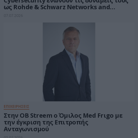
Cybersecurity ενώνουν τις δυνάμεις τους
ως Rohde & Schwarz Networks and
Cybersecurity
07.07.2026
ΕΠΙΧΕΙΡΗΣΕΙΣ
Στην OB Streem ο Όμιλος Med Frιgo με
την έγκριση της Επιτροπής
Ανταγωνισμού
02.07.2026