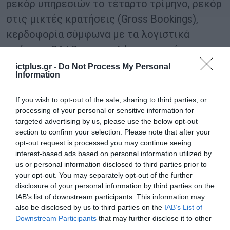
ρεκόρ υπηρεσιών το τέταρτο τρίμηνο, ρεκόρ
στις μικτές κρατήσεις (Gross Bookings),
κερδοφορία σύμφωνα με τα λογιστικά
πρότυπα GAAP και υψηλή παραγωγή
ταμειακών ροών.
ictplus.gr -
Do Not Process My Personal
Information
Τι ακολουθεί
If you wish to opt-out of the sale, sharing to third parties, or
processing of your personal or sensitive information for
Δεν προβλέπονται άμεσες αλλαγές για τους
targeted advertising by us, please use the below opt-out
χρήστες της FREENOW. Ωστόσο, σταδιακά θα
section to confirm your selection. Please note that after your
opt-out request is processed you may continue seeing
αρχίσουν να ενσωματώνονται νέα οφέλη
interest-based ads based on personal information utilized by
τόσο για οδηγούς, όσο και για επιβάτες. Για
us or personal information disclosed to third parties prior to
your opt-out. You may separately opt-out of the further
τους οδηγούς σε πολλές αγορές, αυτό
disclosure of your personal information by third parties on the
μπορεί να σημαίνει πιο λεπτομερής ανάλυση
IAB’s list of downstream participants. This information may
της κερδοφορίας που πετυχαίνουν μέσω της
also be disclosed by us to third parties on the
IAB’s List of
Downstream Participants
that may further disclose it to other
πλατφόρμας, επιπλέον πληροφόρηση γύρω
third parties.