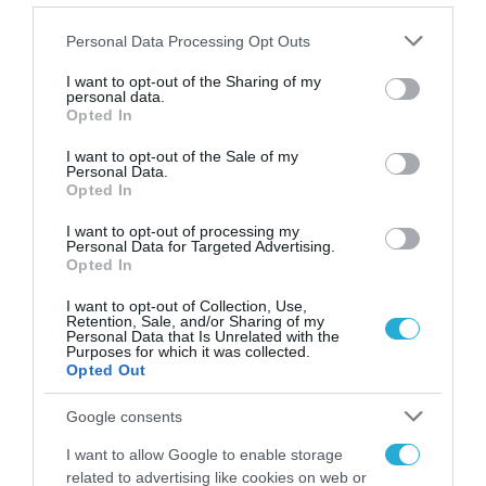
από τα διαθέσιμα κίνητρα και η δυνατότητα
Please note that this website/app uses one or more Google
Personal Data Processing Opt Outs
να γνωρίζουν σε πραγματικό χρόνο ποιες
services and may gather and store information including but
not limited to your visit or usage behaviour. You may click to
I want to opt-out of the Sharing of my
είναι οι ώρες αιχμής για οδήγηση. Για τους
personal data.
grant or deny consent to Google and its third-party tags to
επιβάτες, αυτό μπορεί να σημαίνει
Opted In
use your data for below specified purposes in below Google
ακριβέστερη εκτίμηση των κομίστρων,
consent section.
I want to opt-out of the Sale of my
Personal Data.
ταχύτερη εξυπηρέτηση, νέες λειτουργίες και
Opted In
επιπλέον επιλογές μετακίνησης. Οι δύο
I want to opt-out of processing my
εταιρείες θα συνεργαστούν στενά ώστε να
Personal Data for Targeted Advertising.
Opted In
κάνουν την εμπειρία χρήσης των δύο
I want to opt-out of Collection, Use,
εφαρμογών ακόμη πιο εύκολη, τόσο στην
Retention, Sale, and/or Sharing of my
Personal Data that Is Unrelated with the
Ευρώπη όσο και στη Βόρεια Αμερική.
Purposes for which it was collected.
Opted Out
*197 εκατομμύρια δολάρια βασίζονται στη
Google consents
συναλλαγματική ισοτιμία EUR/USD κατά την
I want to allow Google to enable storage
ημερομηνία υπογραφής.
related to advertising like cookies on web or