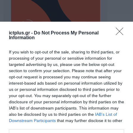
ictplus.gr -
Do Not Process My Personal
Information
If you wish to opt-out of the sale, sharing to third parties, or
processing of your personal or sensitive information for
targeted advertising by us, please use the below opt-out
ΡΟΗ ΕΙΔΗΣΕΩΝ
section to confirm your selection. Please note that after your
opt-out request is processed you may continue seeing
Το χρηματοδοτούμενο
interest-based ads based on personal information utilized by
από την ΕΕ έργο “The
us or personal information disclosed to third parties prior to
Gaming Police”
your opt-out. You may separately opt-out of the further
ενισχύει την ασφάλεια
31.07.2026
των παιδιών στο
disclosure of your personal information by third parties on the
διαδίκτυο
IAB’s list of downstream participants. This information may
ΑΑΔΕ: Διευκρινίσεις
also be disclosed by us to third parties on the
IAB’s List of
για τα πρόστιμα σε
Downstream Participants
that may further disclose it to other
παραβάσεις που
third parties.
αφορούν τους ΦΗΜ
31.07.2026