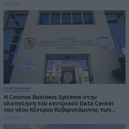
29.06.2026
ΠΛΗΡΟΦΟΡΙΚΗ
Η Cosmos Business Systems στην
υλοποίηση του κεντρικού Data Center
του νέου Κέντρου Κυβερνοάμυνας των
Ενόπλων Δυνάμεων
23.06.2026