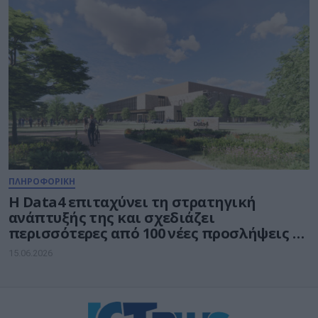
ΠΛΗΡΟΦΟΡΙΚΗ
Η Data4 επιταχύνει τη στρατηγική
ανάπτυξής της και σχεδιάζει
περισσότερες από 100 νέες προσλήψεις σε
όλη την Ευρώπη
15.06.2026