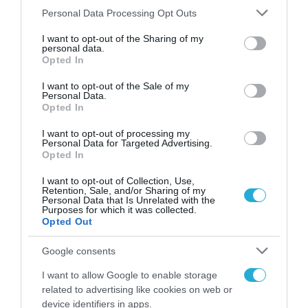
Please note that this website/app uses one or more Google
Personal Data Processing Opt Outs
services and may gather and store information including but
Σ. Καλαφάτης: «Η
not limited to your visit or usage behaviour. You may click to
I want to opt-out of the Sharing of my
Τεχνητή Νοημοσύνη
personal data.
grant or deny consent to Google and its third-party tags to
δεν είναι απλώς μια
Opted In
use your data for below specified purposes in below Google
νέα τεχνολογία, είναι
31.07.2026
consent section.
μια νέα βιομηχανική
I want to opt-out of the Sale of my
Personal Data.
επανάσταση»
Opted In
Νέος οδηγός του ΕΚΤ
για τη χρηματοδότηση
I want to opt-out of processing my
των ελληνικών
Personal Data for Targeted Advertising.
επιχειρήσεων στον
Opted In
31.07.2026
χώρο της άμυνας
I want to opt-out of Collection, Use,
Η πιο ταξιδιάρικη
Retention, Sale, and/or Sharing of my
Personal Data that Is Unrelated with the
βαλίτσα του φετινού
Purposes for which it was collected.
καλοκαιριού έχει την
Opted Out
υπογραφή της Xiaomi
31.07.2026
Google consents
ΟΛΗ Η ΡΟΗ ΕΙΔΗΣΕΩΝ
I want to allow Google to enable storage
related to advertising like cookies on web or
device identifiers in apps.