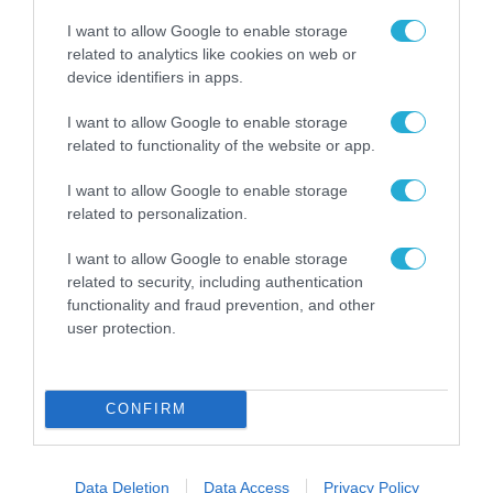
I want to allow Google to enable storage
related to analytics like cookies on web or
ΡΟΗ ΕΙΔΗΣΕΩΝ
device identifiers in apps.
Το χρηματοδοτούμενο
I want to allow Google to enable storage
από την ΕΕ έργο “The
related to functionality of the website or app.
Gaming Police”
ενισχύει την ασφάλεια
I want to allow Google to enable storage
31.07.2026
των παιδιών στο
related to personalization.
διαδίκτυο
ΑΑΔΕ: Διευκρινίσεις
I want to allow Google to enable storage
για τα πρόστιμα σε
related to security, including authentication
παραβάσεις που
functionality and fraud prevention, and other
αφορούν τους ΦΗΜ
31.07.2026
user protection.
Σ. Καλαφάτης: «Η
Τεχνητή Νοημοσύνη
CONFIRM
δεν είναι απλώς μια
νέα τεχνολογία, είναι
31.07.2026
μια νέα βιομηχανική
επανάσταση»
Data Deletion
Data Access
Privacy Policy