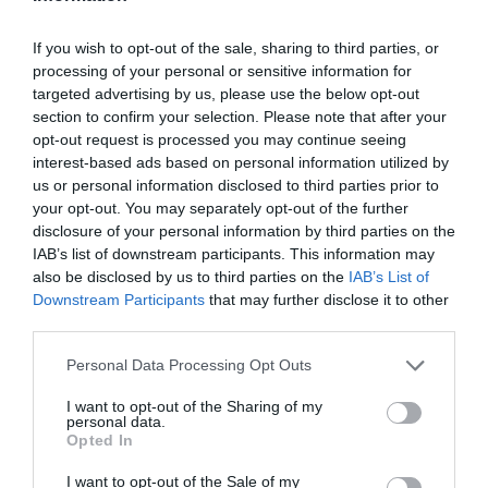
πολίτη. Η DOTSOFT Α.Ε., αξιοποιώντας την
εμπειρία της σε έργα έξυπνων πόλεων,
If you wish to opt-out of the sale, sharing to third parties, or
processing of your personal or sensitive information for
ψηφιακών υπηρεσιών και τεχνολογικών
targeted advertising by us, please use the below opt-out
υποδομών για την Τοπική Αυτοδιοίκηση,
section to confirm your selection. Please note that after your
opt-out request is processed you may continue seeing
συνεχίζει να στηρίζει τους Δήμους στον
interest-based ads based on personal information utilized by
σχεδιασμό και την υλοποίηση λύσεων που
us or personal information disclosed to third parties prior to
your opt-out. You may separately opt-out of the further
δημιουργούν πιο λειτουργικές, βιώσιμες και
disclosure of your personal information by third parties on the
ασφαλείς πόλεις.
IAB’s list of downstream participants. This information may
also be disclosed by us to third parties on the
IAB’s List of
Downstream Participants
that may further disclose it to other
TAGS:
DOTSOFT
ΔΗΜΟΣ ΤΡΙΠΟΛΗΣ
third parties.
Please note that this website/app uses one or more Google
Personal Data Processing Opt Outs
services and may gather and store information including but
not limited to your visit or usage behaviour. You may click to
I want to opt-out of the Sharing of my
personal data.
grant or deny consent to Google and its third-party tags to
Opted In
use your data for below specified purposes in below Google
consent section.
I want to opt-out of the Sale of my