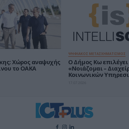
ΨΗΦΙΑΚΟΣ ΜΕΤΑΣΧΗΜΑΤΙΣΜΟΣ
ης: Χώρος αναψυχής
Ο Δήμος Κω επιλέγει
ίνου το ΟΑΚΑ
«Νοιάζομαι – Διαχεί
Κοινωνικών Υπηρεσι
IntelliSoft
17.07.2026