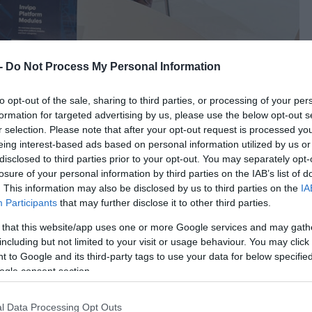
 -
Do Not Process My Personal Information
to opt-out of the sale, sharing to third parties, or processing of your per
 επιχειρήσεις πληροφορικής και επικοινωνιών 
formation for targeted advertising by us, please use the below opt-out s
r selection. Please note that after your opt-out request is processed y
ς Συνέδριο
Smart
City
Expo
,
το οποίο διεξήχθη 
eing interest-based ads based on personal information utilized by us or
η της Ισπανίας.
disclosed to third parties prior to your opt-out. You may separately opt-
losure of your personal information by third parties on the IAB’s list of
 με τον συνεργάτη της Incinity s.r.o. από την Τ
. This information may also be disclosed by us to third parties on the
IA
Participants
that may further disclose it to other third parties.
ινοτόμες λύσεις της στον τομέα των έξυπνων πό
 that this website/app uses one or more Google services and may gath
including but not limited to your visit or usage behaviour. You may click 
αίο συνέδριο ανά τον κόσμο για την αστική
 to Google and its third-party tags to use your data for below specifi
.150 εκθέτες και εκπροσώπους από 850 πόλεις, 
ogle consent section.
αρουσίασαν τους στόχους τους για βιώσιμα και
η.
l Data Processing Opt Outs