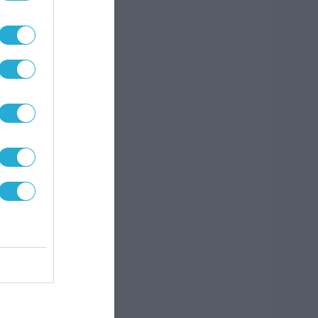
στο
λεί
 να
τις
χο να
ίς