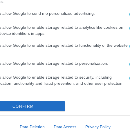
s.
, δήλωσε σχετικά:
to allow Google to send me personalized advertising.
ngress επιβεβαιώνει τη δέσμευση της Dotsoft ΑΕ 
o allow Google to enable storage related to analytics like cookies on
 διαμόρφωση έξυπνων και βιώσιμων πόλεων. Αποτε
evice identifiers in apps.
 να συνεργαστούμε με διεθνείς ηγέτες του κλάδου,
o allow Google to enable storage related to functionality of the website
διάσουμε από κοινού λύσεις, που θα αναβαθμίσουν 
».
o allow Google to enable storage related to personalization.
μένη στο όραμα της ψηφιακής πρωτοπορίας, με στό
o allow Google to enable storage related to security, including
ι λειτουργικά. Η συμμετοχή μας σε τέτοιες διεθνε
cation functionality and fraud prevention, and other user protection.
ς, έξυπνες λύσεις και καινούργια εργαλεία, που
ν πόλεων».
CONFIRM
Data Deletion
Data Access
Privacy Policy