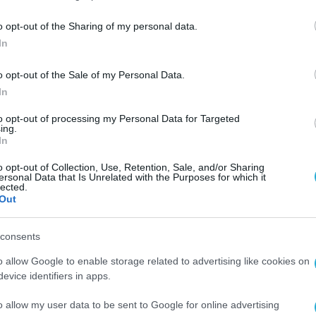
o opt-out of the Sharing of my personal data.
0 ομιλητές, ενώ οι τριήμερες εκδηλώσεις της
In
ό 25.000 συμμετέχοντες από 130 πόλεις. Με
 επικεντρώθηκε φέτος στις στρατηγικές για ηθι
o opt-out of the Sale of my Personal Data.
καταστροφικές πλημμύρες στην περιοχή της
In
έτυχαν οι εταιρίες που ασχολούνται με τη διαχε
to opt-out of processing my Personal Data for Targeted
ing.
In
o opt-out of Collection, Use, Retention, Sale, and/or Sharing
ηματισμό και την ανάπτυξη ολοκληρωμένων λύ
ersonal Data that Is Unrelated with the Purposes for which it
lected.
ην ευκαιρία του συνεδρίου, για να αναδείξει τις
Out
 αστικών λειτουργιών, βασισμένων σε ψηφιακές
ρία ενίσχυσε το δίκτυο των συνεργασιών της,
consents
ν ενσωμάτωση των νέων τεχνολογιών στον τομέ
o allow Google to enable storage related to advertising like cookies on
evice identifiers in apps.
o allow my user data to be sent to Google for online advertising
ων σύμβουλος της
Dotsoft AE
, επικεφαλής της