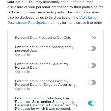
your opt-out. You may separately opt-out of the further
disclosure of your personal information by third parties on the
IAB’s list of downstream participants. This information may
also be disclosed by us to third parties on the
IAB’s List of
Downstream Participants
that may further disclose it to other
ΡΟΗ ΕΙΔΗΣΕΩΝ
third parties.
Το χρηματοδοτούμενο
Please note that this website/app uses one or more Google
Personal Data Processing Opt Outs
από την ΕΕ έργο “The
services and may gather and store information including but
Gaming Police”
not limited to your visit or usage behaviour. You may click to
I want to opt-out of the Sharing of my
ενισχύει την ασφάλεια
personal data.
grant or deny consent to Google and its third-party tags to
31.07.2026
των παιδιών στο
Opted In
use your data for below specified purposes in below Google
διαδίκτυο
consent section.
ΑΑΔΕ: Διευκρινίσεις
I want to opt-out of the Sale of my
Personal Data.
για τα πρόστιμα σε
Opted In
παραβάσεις που
αφορούν τους ΦΗΜ
31.07.2026
I want to opt-out of processing my
Personal Data for Targeted Advertising.
Opted In
Σ. Καλαφάτης: «Η
Τεχνητή Νοημοσύνη
I want to opt-out of Collection, Use,
δεν είναι απλώς μια
Retention, Sale, and/or Sharing of my
Personal Data that Is Unrelated with the
νέα τεχνολογία, είναι
Purposes for which it was collected.
31.07.2026