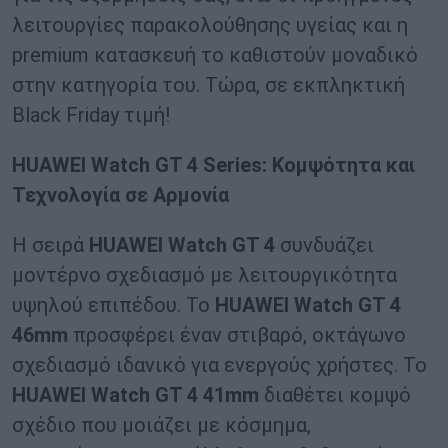
λειτουργίες παρακολούθησης υγείας και η
premium κατασκευή το καθιστούν μοναδικό
στην κατηγορία του. Τώρα, σε εκπληκτική
Black Friday τιμή!
HUAWEI
Watch
GT
4
Series
: Κομψότητα και
Τεχνολογία σε Αρμονία
Η σειρά
HUAWEI
Watch
GT
4
συνδυάζει
μοντέρνο σχεδιασμό με λειτουργικότητα
υψηλού επιπέδου. Το
HUAWEI
Watch
GT
4
46
mm
προσφέρει έναν στιβαρό, οκτάγωνο
σχεδιασμό ιδανικό για ενεργούς χρήστες. Το
HUAWEI
Watch
GT
4 41
mm
διαθέτει κομψό
σχέδιο που μοιάζει με κόσμημα,