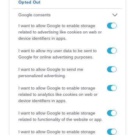
μια νέα βιομηχανική
Opted Out
επανάσταση»
Νέος οδηγός του ΕΚΤ
Google consents
για τη χρηματοδότηση
των ελληνικών
I want to allow Google to enable storage
επιχειρήσεων στον
related to advertising like cookies on web or
31.07.2026
χώρο της άμυνας
device identifiers in apps.
Η πιο ταξιδιάρικη
I want to allow my user data to be sent to
βαλίτσα του φετινού
Google for online advertising purposes.
καλοκαιριού έχει την
υπογραφή της Xiaomi
31.07.2026
I want to allow Google to send me
personalized advertising.
ΟΛΗ Η ΡΟΗ ΕΙΔΗΣΕΩΝ
I want to allow Google to enable storage
related to analytics like cookies on web or
device identifiers in apps.
I want to allow Google to enable storage
related to functionality of the website or app.
I want to allow Google to enable storage