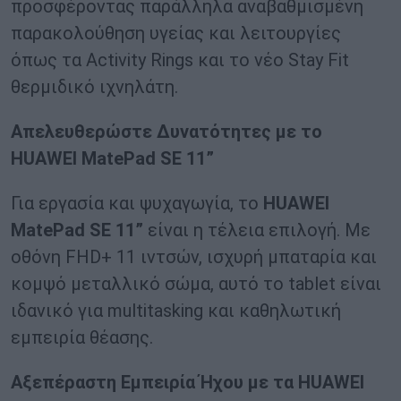
προσφέροντας παράλληλα αναβαθμισμένη
παρακολούθηση υγείας και λειτουργίες
όπως τα Activity Rings και το νέο Stay Fit
θερμιδικό ιχνηλάτη.
Απελευθερώστε Δυνατότητες με το
HUAWEI
MatePad
SE
11”
Για εργασία και ψυχαγωγία, το
HUAWEI
MatePad
SE
11”
είναι η τέλεια επιλογή. Με
οθόνη FHD+ 11 ιντσών, ισχυρή μπαταρία και
κομψό μεταλλικό σώμα, αυτό το tablet είναι
ιδανικό για multitasking και καθηλωτική
εμπειρία θέασης.
Αξεπέραστη Εμπειρία Ήχου με τα
HUAWEI