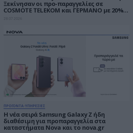
Ξεκίνησαν οι προ-παραγγελίες σε
COSMOTE TELEKOM και ΓΕΡΜΑΝΟ με 20%
payzy cashback
28.07.2026
ΠΡΟΪΟΝΤΑ-ΥΠΗΡΕΣΙΕΣ
Η νέα σειρά Samsung Galaxy Ζ ήδη
διαθέσιμη για προπαραγγελία στα
καταστήματα Nova και το nova.gr