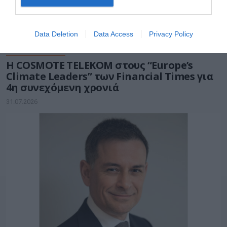
Data Deletion
Data Access
Privacy Policy
ΤΗΛΕΠΙΚΟΙΝΩΝΙΕΣ
Η COSMOTE TELEKOM στους “Europe’s
Climate Leaders” των Financial Times για
4η συνεχόμενη χρονιά
31.07.2026