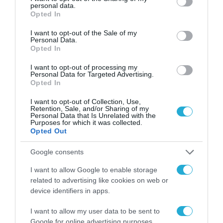
Σ. Καλαφάτης: «Η
personal data.
grant or deny consent to Google and its third-party tags to
Opted In
Τεχνητή Νοημοσύνη
use your data for below specified purposes in below Google
δεν είναι απλώς μια
consent section.
I want to opt-out of the Sale of my
νέα τεχνολογία, είναι
31.07.2026
Personal Data.
μια νέα βιομηχανική
Opted In
επανάσταση»
Νέος οδηγός του ΕΚΤ
I want to opt-out of processing my
για τη χρηματοδότηση
Personal Data for Targeted Advertising.
των ελληνικών
Opted In
επιχειρήσεων στον
31.07.2026
χώρο της άμυνας
I want to opt-out of Collection, Use,
Retention, Sale, and/or Sharing of my
Personal Data that Is Unrelated with the
Η πιο ταξιδιάρικη
Purposes for which it was collected.
βαλίτσα του φετινού
Opted Out
καλοκαιριού έχει την
υπογραφή της Xiaomi
Google consents
31.07.2026
I want to allow Google to enable storage
ΟΛΗ Η ΡΟΗ ΕΙΔΗΣΕΩΝ
related to advertising like cookies on web or
device identifiers in apps.
I want to allow my user data to be sent to
Google for online advertising purposes.