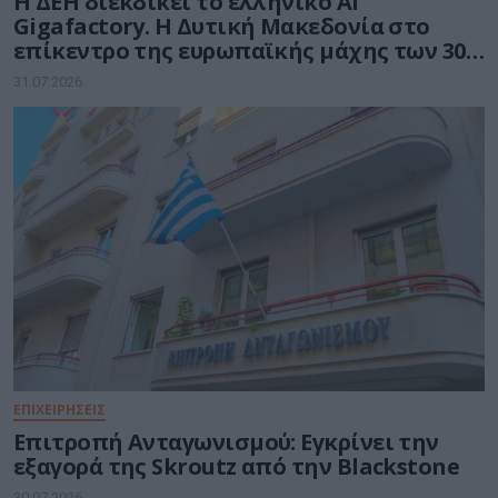
Η ΔΕΗ διεκδικεί το ελληνικό AI
Gigafactory. Η Δυτική Μακεδονία στο
επίκεντρο της ευρωπαϊκής μάχης των 30
δισ. ευρώ για την Τεχνητή Νοημοσύνη
31.07.2026
ΕΠΙΧΕΙΡΗΣΕΙΣ
Επιτροπή Ανταγωνισμού: Εγκρίνει την
εξαγορά της Skroutz από την Blackstone
30.07.2026