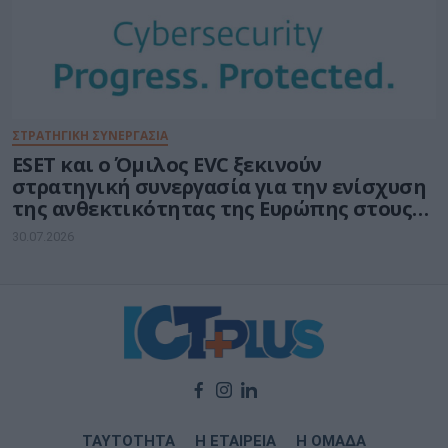
ΣΤΡΑΤΗΓΙΚΗ ΣΥΝΕΡΓΑΣΙΑ
ESET και ο Όμιλος EVC ξεκινούν
στρατηγική συνεργασία για την ενίσχυση
της ανθεκτικότητας της Ευρώπης στους
τομείς κυβερνοασφάλειας και ενέργειας
30.07.2026
ΤΑΥΤΟΤΗΤΑ
Η ΕΤΑΙΡΕΙΑ
Η ΟΜΑΔΑ