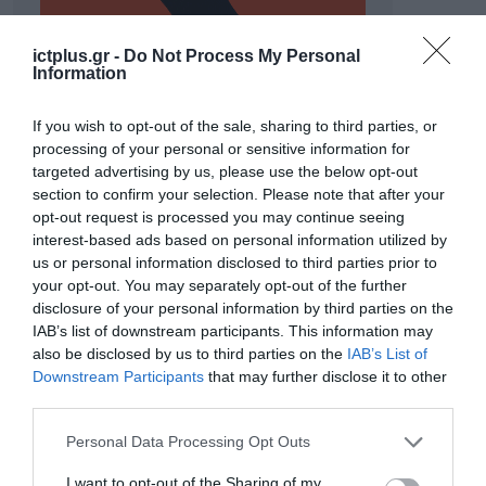
ictplus.gr -
Do Not Process My Personal
Information
If you wish to opt-out of the sale, sharing to third parties, or
processing of your personal or sensitive information for
targeted advertising by us, please use the below opt-out
section to confirm your selection. Please note that after your
ΡΟΗ ΕΙΔΗΣΕΩΝ
opt-out request is processed you may continue seeing
interest-based ads based on personal information utilized by
Το χρηματοδοτούμενο
us or personal information disclosed to third parties prior to
από την ΕΕ έργο “The
your opt-out. You may separately opt-out of the further
Gaming Police”
disclosure of your personal information by third parties on the
ενισχύει την ασφάλεια
31.07.2026
IAB’s list of downstream participants. This information may
των παιδιών στο
διαδίκτυο
also be disclosed by us to third parties on the
IAB’s List of
ΑΑΔΕ: Διευκρινίσεις
Downstream Participants
that may further disclose it to other
για τα πρόστιμα σε
third parties.
παραβάσεις που
αφορούν τους ΦΗΜ
Please note that this website/app uses one or more Google
Personal Data Processing Opt Outs
31.07.2026
services and may gather and store information including but
not limited to your visit or usage behaviour. You may click to
I want to opt-out of the Sharing of my