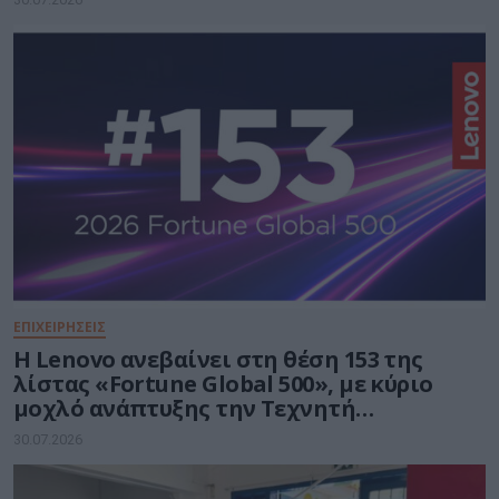
ΕΠΙΧΕΙΡΗΣΕΙΣ
Η Lenovo ανεβαίνει στη θέση 153 της
λίστας «Fortune Global 500», με κύριο
μοχλό ανάπτυξης την Τεχνητή
Νοημοσύνη
30.07.2026