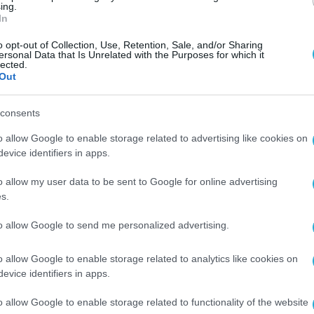
ing.
50 Χιλιόμετρα Προσφοράς
.
In
o opt-out of Collection, Use, Retention, Sale, and/or Sharing
χές και 973 χιλιόμετρα προσφοράς
ersonal Data that Is Unrelated with the Purposes for which it
lected.
Out
Αλέξανδρος» Θεσσαλονίκης, με 295 συμμετοχές
consents
μετοχές και 2.050 χιλιόμετρα προσφοράς. Εδώ έν
o allow Google to enable storage related to advertising like cookies on
evice identifiers in apps.
o allow my user data to be sent to Google for online advertising
τις Άσπρες Πεταλούδες στον Βόλο, το Άσυλο τ
s.
to allow Google to send me personalized advertising.
τοχές της METRO Running Team έχουν φτάσει
o allow Google to enable storage related to analytics like cookies on
λάδα, έχοντας διανύσει συνολικά
65.000
«Χιλιόμ
evice identifiers in apps.
, ιδρύματα και φορείς, επιστρέφοντας αξία στι
o allow Google to enable storage related to functionality of the website