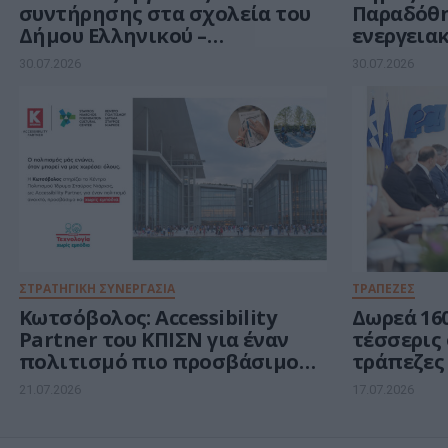
συντήρησης στα σχολεία του
Παραδόθη
Δήμου Ελληνικού –
ενεργεια
Αργυρούπολης
νοικοκυρι
30.07.2026
30.07.2026
δωρεάν κ
ΣΤΡΑΤΗΓΙΚΗ ΣΥΝΕΡΓΑΣΙΑ
ΤΡΑΠΕΖΕΣ
Κωτσόβολος: Accessibility
Δωρεά 160
Partner του ΚΠΙΣΝ για έναν
τέσσερις
πολιτισμό πιο προσβάσιμο
τράπεζες
σε όλους
ΕΚΠΑ, ΑΠ
21.07.2026
17.07.2026