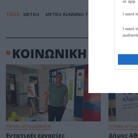
or app.
TAGS:
METRO
METRO RUNNING TEAM
I want t
I want t
authenti
ΚΟΙΝΩΝΙΚΗ ΔΡΑΣΗ
ΤΟΠΙΚΗ ΑΥΤΟΔΙΟΙΚΗΣΗ
ΤΟΠΙΚΗ ΑΥΤΟΔ
Εντατικές εργασίες
Δήμος Αθ