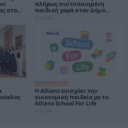
ν:
πλήρως πιστοποιημένη
ας στο
παιδική χαρά στον Δήμο
ουλίας
Μεγαρέων
22.07.2026
ΚΟΙΝΩΝΙΚΗ ΔΡΑΣΗ
α
Η Allianz ενισχύει την
 κύκλος
οικονομική παιδεία με το
Allianz School For Life
16.07.2026
tive Sales
στο