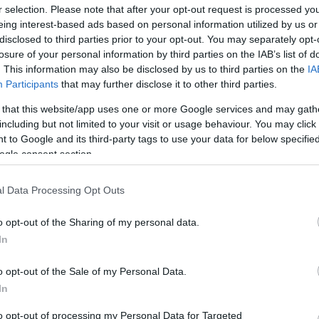
r selection. Please note that after your opt-out request is processed y
eing interest-based ads based on personal information utilized by us or
disclosed to third parties prior to your opt-out. You may separately opt-
losure of your personal information by third parties on the IAB’s list of
. This information may also be disclosed by us to third parties on the
IA
Participants
that may further disclose it to other third parties.
ων της METRO που συμμετέχουν με συνέπεια στ
 that this website/app uses one or more Google services and may gath
α Προσφοράς
», από το 2016. Εργαζόμενοι της
including but not limited to your visit or usage behaviour. You may click 
ε τις οικογένειές τους και τους φίλους τους,
 to Google and its third-party tags to use your data for below specifi
ό, με την εταιρεία να αναλαμβάνει το συνολικό
ogle consent section.
l Data Processing Opt Outs
στη συμμετοχή και στην προσφορά, οι εργαζόμεν
o opt-out of the Sharing of my personal data.
ες «Χιλιόμετρα Προσφοράς» που μετατρέπονται 
In
σε επιλεγμένους Φορείς, στις πόλεις διεξαγωγ
o opt-out of the Sale of my Personal Data.
In
μενοι της εταιρείας με τις οικογένειές τους
,
to opt-out of processing my Personal Data for Targeted