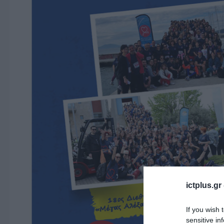
ictplus.gr
If you wish 
sensitive in