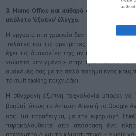
authenti
3. Home Office και καθαρό σπίτι, γίνεται; 
απόλυτο ‘έξυπνο’ έλεγχο.
Η εργασία στο γραφείο δεν είναι εύκολη με 
πελάτες και τις αμέτρητες τηλεφωνικές κλή
έχει τις δυσκολίες της, αν προστεθούν και 
νιώσετε «πνιγμένοι» στην προσπάθεια να τ
συσκευές σας με το απλό πάτημα ενός κουμπι
το multitasking παιχνιδάκι.
Η σύγχρονη έξυπνη τεχνολογία μπορεί να ‘
βοηθοί, όπως το Amazon Alexa ή το Google As
σας. Για παράδειγμα, με την εφαρμογή Thin
παρακολουθείτε από απόσταση ένα πλή
στεγνωτήριο και το κλιματιστικό – χωρίς να