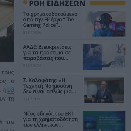
ΡΟΗ ΕΙΔΗΣΕΩΝ
Το χρηματοδοτούμενο
από την ΕΕ έργο “The
Gaming Police”
ενισχύει την ασφάλεια
31.07.2026
των παιδιών στο
διαδίκτυο
ΑΑΔΕ: Διευκρινίσεις
για τα πρόστιμα σε
παραβάσεις που
αφορούν τους ΦΗΜ
31.07.2026
 τους
Σ. Καλαφάτης: «Η
ος το
Τεχνητή Νοημοσύνη
ι η
LG
δεν είναι απλώς μια
νέα τεχνολογία, είναι
υν τη
31.07.2026
μια νέα βιομηχανική
επανάσταση»
Νέος οδηγός του ΕΚΤ
για τη χρηματοδότηση
ι πιο
των ελληνικών
επιχειρήσεων στον
τερων