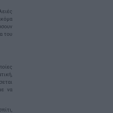
λειές
ακόμα
ώσουν
α του
ποίες
τική,
σεται
με να
πίτι,