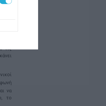
α τον
 τους
σπίτι
λο να
ε τις
κάνει
νικοί
 φωνή
αι να
ο, το