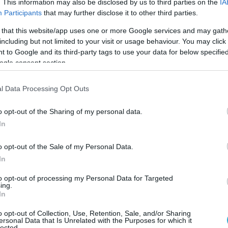
. This information may also be disclosed by us to third parties on the
IA
 είδος μουσικής σας βοηθά να συγκεντρωθ
Participants
that may further disclose it to other third parties.
να δημιουργήσετε λίστες αναπαραγωγής και να β
 that this website/app uses one or more Google services and may gath
dtrack τόσο κατά τη διάρκεια της δουλειάς α
including but not limited to your visit or usage behaviour. You may click 
 to Google and its third-party tags to use your data for below specifi
τικά που απομονώνουν τον θόρυβο μπορούν επίσ
ogle consent section.
χία για να συγκεντρωθούν, ενώ τα έξυπνα συστ
 διατήρηση της ισορροπίας μεταξύ της εργασία
l Data Processing Opt Outs
ροντας πιο έντονο φωτισμό κατά τις ώρες γρα
o opt-out of the Sharing of my personal data.
ε τον καφέ σας ή μία ταινία μετά την εργασία.
In
 τα απασχολημένα χάρη στην AI τεχνολογία.
o opt-out of the Sale of my Personal Data.
In
ία δύσκολη υπόθεση. Η συγκέντρωση για ένα σημα
to opt-out of processing my Personal Data for Targeted
 ανήσυχα παιδιά γύρω σου, για να μην αναφέρουμ
ing.
In
τα και το ξεσκόνισμα. Πριν το άγχος κορυφ
o opt-out of Collection, Use, Retention, Sale, and/or Sharing
ersonal Data that Is Unrelated with the Purposes for which it
lected.