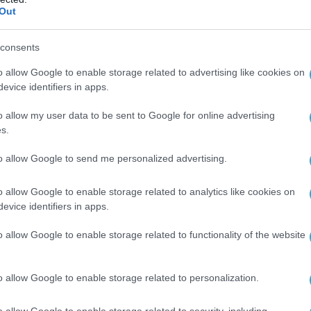
Out
αθώς οι έξυπνες συσκευές σας ασχολούνται 
δο. Ρίχνετε μία γρήγορη ματιά στο σαλόνι όπου
consents
χα μπροστά από την τηλεόραση, απολαμβάν
o allow Google to enable storage related to advertising like cookies on
ους χωρίς καν να χρειαστεί να κάνετε εσεί
evice identifiers in apps.
εχνολογία, όπως η LG OLED ThinQ AI TV μπορο
o allow my user data to be sent to Google for online advertising
βάση την ηλικία των θεατών και τις προηγού
s.
άζεται καν να ανησυχείτε αν χαθεί ή σπάσ
to allow Google to send me personalized advertising.
ς και η λειτουργία αναζήτησης της πλατφόρμα
ιεχομένου για όλους.
o allow Google to enable storage related to analytics like cookies on
evice identifiers in apps.
 ευθύνες, πράγμα που μπορεί να είναι δύσκολο 
o allow Google to enable storage related to functionality of the website
. Για να επικεντρωθούν ευκολότερα στην εργα
ηλεοράσεις μπορούν να μετατραπούν σε γκ
 τοπία, έργα τέχνης ή την θαλπωρή ενός τζα
o allow Google to enable storage related to personalization.
παραμείνουν στον σωστό δρόμο.
o allow Google to enable storage related to security, including