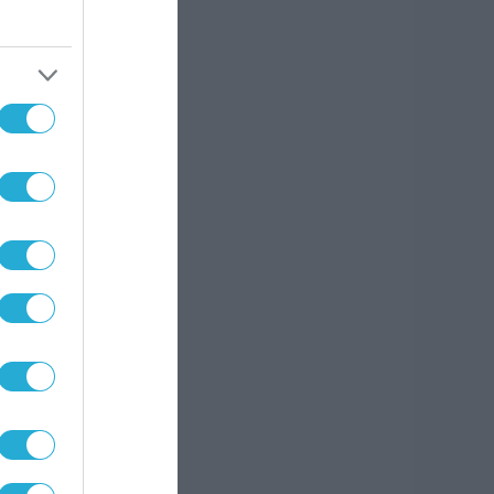
με τα
 εκεί
οντας
ς την
ύν να
μενες
ει το
ς της
να τις
σία ή
αλερί
κιού,