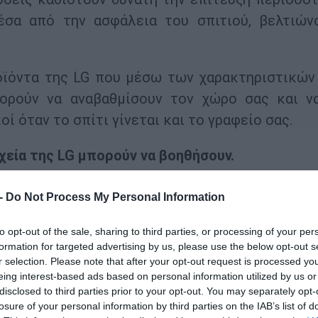
έσα από την ασφάλεια του σπιτιού, βελτιών
οϊόντα της LG που μέσω των χαρακτηριστικών
πορούν να αναβαθμίσουν τον χώρο σας και ν
ί όταν το σπίτι γίνεται και το γραφείο σας.
ηχεία της LG μπορούν να βοηθήσουν.
λυσύχναστο γραφείο στην ηρεμία του σπιτιού 
 -
Do Not Process My Personal Information
αι μια χαλαρωτική και αναζωογονητική αλλαγή,
ντρωση. Οι έρευνες δείχνουν ότι μία smart c
to opt-out of the sale, sharing to third parties, or processing of your per
formation for targeted advertising by us, please use the below opt-out s
ργασίας μπορεί να σας βοηθήσουν να συνεχίσε
r selection. Please note that after your opt-out request is processed y
eing interest-based ads based on personal information utilized by us or
disclosed to third parties prior to your opt-out. You may separately opt-
losure of your personal information by third parties on the IAB’s list of
ΑΙ ηχείο– όπως το LG XBOOM AIThinQ – μπορ