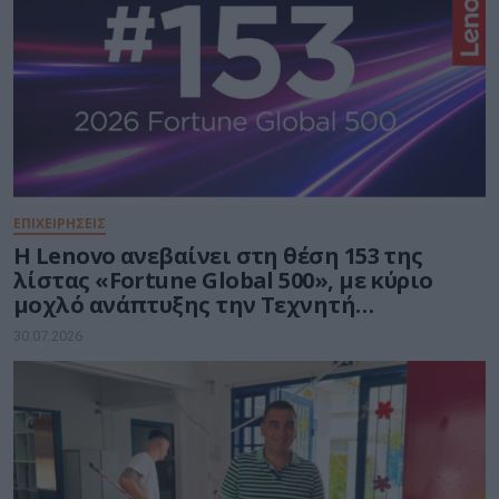
ΕΠΙΧΕΙΡΗΣΕΙΣ
Η Lenovo ανεβαίνει στη θέση 153 της
λίστας «Fortune Global 500», με κύριο
μοχλό ανάπτυξης την Τεχνητή
Νοημοσύνη
30.07.2026