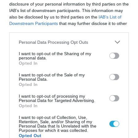
Ιανουαρίου 2020. Επισκεφθείτε τη διεύθυνση
disclosure of your personal information by third parties on the
http://pin.teletogether.com/eng
και κάντε προ-
IAB’s list of downstream participants. This information may
also be disclosed by us to third parties on the
IAB’s List of
εγγραφή με τον παρεχόμενο κωδικό
Downstream Participants
that may further disclose it to other
πρόσβασης. Για εκείνους που δεν είναι
third parties.
εφικτό να συμμετέχουν, η σχετική
Please note that this website/app uses one or more Google
Personal Data Processing Opt Outs
services and may gather and store information including but
ηχογράφηση της συνέντευξης τύπου θα είναι
not limited to your visit or usage behaviour. You may click to
I want to opt-out of the Sharing of my
διαθέσιμη για 30 ημέρες μετά την
personal data.
grant or deny consent to Google and its third-party tags to
Opted In
ολοκλήρωση του conference call. Μπορείτε
use your data for below specified purposes in below Google
consent section.
I want to opt-out of the Sale of my
να έχετε πρόσβαση στο αρχείο, καλώντας
Personal Data.
στο +82 31 931 3100 και εισάγοντας τον
Opted In
κωδικό 142950# όταν σας ζητηθεί.
I want to opt-out of processing my
Personal Data for Targeted Advertising.
Opted In
I want to opt-out of Collection, Use,
Retention, Sale, and/or Sharing of my
Personal Data that Is Unrelated with the
Purposes for which it was collected.
Opted Out