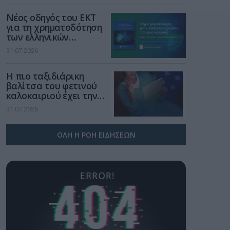
επανάσταση»
Νέος οδηγός του ΕΚΤ
για τη χρηματοδότηση
των ελληνικών
επιχειρήσεων στον
31.07.2026
χώρο της άμυνας
Η πιο ταξιδιάρικη
βαλίτσα του φετινού
καλοκαιριού έχει την
υπογραφή της Xiaomi
31.07.2026
ΟΛΗ Η ΡΟΗ ΕΙΔΗΣΕΩΝ