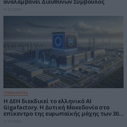
αναλαμβάνει Διευθύνων Σύμβουλος
31.07.2026
ΤΕΧΝΟΛΟΓΙΕΣ
Η ΔΕΗ διεκδικεί το ελληνικό AI
Gigafactory. Η Δυτική Μακεδονία στο
επίκεντρο της ευρωπαϊκής μάχης των 30
δισ. ευρώ για την Τεχνητή Νοημοσύνη
31.07.2026