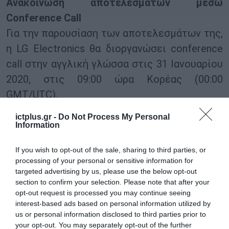
Ανακοίνωση αποτελεσμάτων μέσω
Conference Call
Για την παρουσίαση των αποτελεσμάτων της,
η LG Electronics θα διοργανώσει conference
call στην αγγλική γλώσσα στις 31 Ιανουαρίου
2020, στις 09:00 ώρα Κορέας (00:00
GMT/UTC).
Οι συμμετέχοντες στο conference call στην
ictplus.gr -
Do Not Process My Personal
Αγγλική γλώσσα καλούνται να καλέσουν το
Information
τηλέφωνο +82 31 810 3061 και να εισάγουν
If you wish to opt-out of the sale, sharing to third parties, or
τον κωδικό πρόσβασης 6418#. Το αντίστοιχο
processing of your personal or sensitive information for
αρχείο παρουσίασης είναι διαθέσιμο για
targeted advertising by us, please use the below opt-out
section to confirm your selection. Please note that after your
download στην ιστοσελίδα της LG Electronics
opt-out request is processed you may continue seeing
(
www.lg.com/global/ir/reports/earning-
interest-based ads based on personal information utilized by
us or personal information disclosed to third parties prior to
release.jsp
) περίπου στις 16:00 στις 30
your opt-out. You may separately opt-out of the further