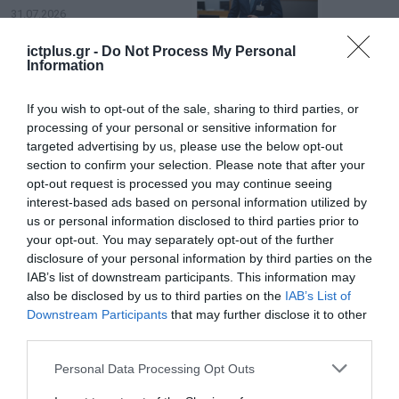
νέα τεχνολογία, είναι
31.07.2026
μια νέα βιομηχανική
επανάσταση»
ictplus.gr -
Do Not Process My Personal
Νέος οδηγός του ΕΚΤ
Information
για τη χρηματοδότηση
των ελληνικών
επιχειρήσεων στον
If you wish to opt-out of the sale, sharing to third parties, or
31.07.2026
χώρο της άμυνας
processing of your personal or sensitive information for
targeted advertising by us, please use the below opt-out
Η πιο ταξιδιάρικη
section to confirm your selection. Please note that after your
βαλίτσα του φετινού
opt-out request is processed you may continue seeing
καλοκαιριού έχει την
interest-based ads based on personal information utilized by
υπογραφή της Xiaomi
31.07.2026
us or personal information disclosed to third parties prior to
your opt-out. You may separately opt-out of the further
disclosure of your personal information by third parties on the
ΟΛΗ Η ΡΟΗ ΕΙΔΗΣΕΩΝ
IAB’s list of downstream participants. This information may
also be disclosed by us to third parties on the
IAB’s List of
Downstream Participants
that may further disclose it to other
third parties.
Please note that this website/app uses one or more Google
Personal Data Processing Opt Outs
services and may gather and store information including but