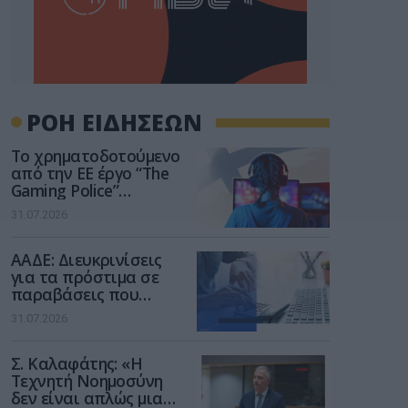
ΡΟΗ ΕΙΔΗΣΕΩΝ
Το χρηματοδοτούμενο
από την ΕΕ έργο “The
Gaming Police”
ενισχύει την ασφάλεια
31.07.2026
των παιδιών στο
διαδίκτυο
ΑΑΔΕ: Διευκρινίσεις
για τα πρόστιμα σε
παραβάσεις που
αφορούν τους ΦΗΜ
31.07.2026
Σ. Καλαφάτης: «Η
Τεχνητή Νοημοσύνη
δεν είναι απλώς μια