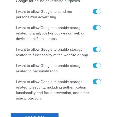
Google for online advertising purposes.
ΠΛΗΡΟΦΟΡΙΚΗ
I want to allow Google to send me
Ο Όμιλος Qualco αποκτά το 60% της Lever
personalized advertising.
Development Consultants
I want to allow Google to enable storage
30.07.2026
related to analytics like cookies on web or
device identifiers in apps.
I want to allow Google to enable storage
related to functionality of the website or app.
I want to allow Google to enable storage
related to personalization.
I want to allow Google to enable storage
related to security, including authentication
functionality and fraud prevention, and other
user protection.
ΠΛΗΡΟΦΟΡΙΚΗ
Νέος επενδυτής στη NOVA ICT : Μετά την