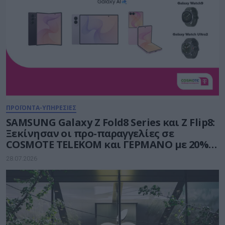
ΠΡΟΪΟΝΤΑ-ΥΠΗΡΕΣΙΕΣ
SAMSUNG Galaxy Z Fold8 Series και Ζ Flip8:
Ξεκίνησαν οι προ-παραγγελίες σε
COSMOTE TELEKOM και ΓΕΡΜΑΝΟ με 20%
payzy cashback
28.07.2026