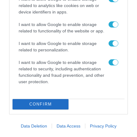
ΚΙΝΗΤΑ ΤΗΛΕΦΩΝΑ & TABLETS
related to analytics like cookies on web or
device identifiers in apps.
I want to allow Google to enable storage
related to functionality of the website or app.
I want to allow Google to enable storage
related to personalization.
I want to allow Google to enable storage
related to security, including authentication
functionality and fraud prevention, and other
user protection.
ΠΡΟΪΟΝΤΑ-ΥΠΗΡΕΣΙΕΣ
CONFIRM
Η πιο ταξιδιάρικη βαλίτσα του φετινού
καλοκαιριού έχει την υπογραφή της
Xiaomi
Data Deletion
Data Access
Privacy Policy
31.07.2026