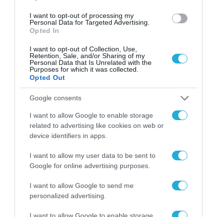
Η πιο ταξιδιάρικη
βαλίτσα του φετινού
I want to opt-out of processing my
Personal Data for Targeted Advertising.
καλοκαιριού έχει την
Opted In
υπογραφή της Xiaomi
31.07.2026
I want to opt-out of Collection, Use,
Retention, Sale, and/or Sharing of my
ΟΛΗ Η ΡΟΗ ΕΙΔΗΣΕΩΝ
Personal Data that Is Unrelated with the
Purposes for which it was collected.
Opted Out
Google consents
I want to allow Google to enable storage
related to advertising like cookies on web or
device identifiers in apps.
I want to allow my user data to be sent to
Google for online advertising purposes.
I want to allow Google to send me
personalized advertising.
I want to allow Google to enable storage