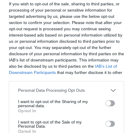
Το χρηματοδοτούμενο
If you wish to opt-out of the sale, sharing to third parties, or
από την ΕΕ έργο “The
processing of your personal or sensitive information for
Gaming Police”
targeted advertising by us, please use the below opt-out
ενισχύει την ασφάλεια
31.07.2026
section to confirm your selection. Please note that after your
των παιδιών στο
διαδίκτυο
opt-out request is processed you may continue seeing
ΑΑΔΕ: Διευκρινίσεις
interest-based ads based on personal information utilized by
για τα πρόστιμα σε
us or personal information disclosed to third parties prior to
παραβάσεις που
your opt-out. You may separately opt-out of the further
αφορούν τους ΦΗΜ
disclosure of your personal information by third parties on the
31.07.2026
IAB’s list of downstream participants. This information may
also be disclosed by us to third parties on the
IAB’s List of
Σ. Καλαφάτης: «Η
Downstream Participants
that may further disclose it to other
Τεχνητή Νοημοσύνη
third parties.
δεν είναι απλώς μια
νέα τεχνολογία, είναι
31.07.2026
Please note that this website/app uses one or more Google
Personal Data Processing Opt Outs
μια νέα βιομηχανική
services and may gather and store information including but
επανάσταση»
not limited to your visit or usage behaviour. You may click to
I want to opt-out of the Sharing of my
Νέος οδηγός του ΕΚΤ
personal data.
για τη χρηματοδότηση
grant or deny consent to Google and its third-party tags to
Opted In
των ελληνικών
use your data for below specified purposes in below Google
επιχειρήσεων στον
consent section.
I want to opt-out of the Sale of my
31.07.2026
χώρο της άμυνας
Personal Data.
Opted In