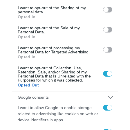
Η φάση των μελετών προβλέπεται να
services and may gather and store information including but
not limited to your visit or usage behaviour. You may click to
I want to opt-out of the Sharing of my
διαρκέσει 12 μήνες, ενώ η περίοδος
personal data.
grant or deny consent to Google and its third-party tags to
Opted In
κατασκευής έχει οριστεί σε 36 μήνες.
use your data for below specified purposes in below Google
consent section.
Πρόκειται για μια ακόμα στρατηγική κίνηση
I want to opt-out of the Sale of my
Personal Data.
εξωστρέφειας από τη ΓΕΚ ΤΕΡΝΑ, η οποία
Opted In
ενισχύει την παρουσία της στην ευρωπαϊκή
I want to opt-out of processing my
Personal Data for Targeted Advertising.
αγορά υποδομών και διεκδικεί ενεργό ρόλο
Opted In
στην ανάπτυξη του σιδηροδρομικού δικτύου
I want to opt-out of Collection, Use,
της Νοτιοανατολικής Ευρώπης στον τομέα
Retention, Sale, and/or Sharing of my
Personal Data that Is Unrelated with the
των κατασκευών,
Purposes for which it was collected.
Opted Out
Η ενέργεια
Google consents
I want to allow Google to enable storage
Σε σχέση με άλλες δραστηριότητες του
related to advertising like cookies on web or
ομίλου, εκτός παραχωρήσεων, για τη νέα
device identifiers in apps.
μονάδα φυσικού αερίου σε συνεργασία με τη