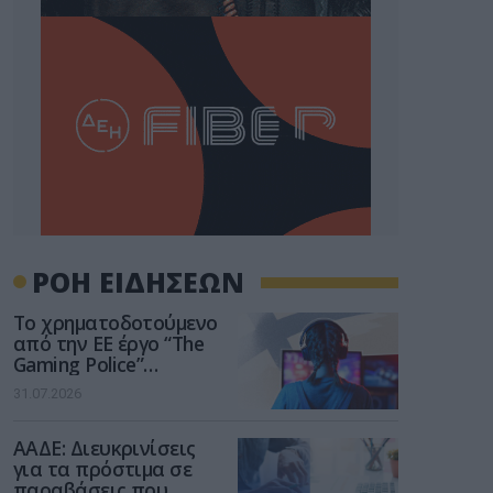
ΡΟΗ ΕΙΔΗΣΕΩΝ
Το χρηματοδοτούμενο
από την ΕΕ έργο “The
Gaming Police”
ενισχύει την ασφάλεια
31.07.2026
των παιδιών στο
διαδίκτυο
ΑΑΔΕ: Διευκρινίσεις
για τα πρόστιμα σε
παραβάσεις που