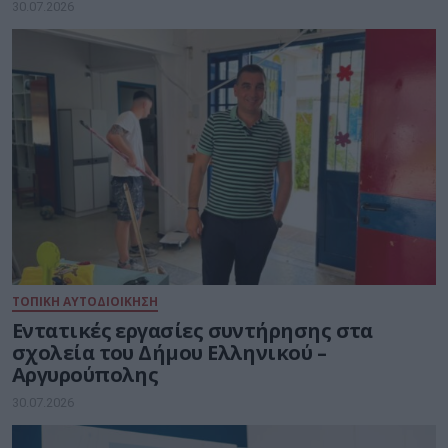
Νοημοσύνη
30.07.2026
ΤΟΠΙΚΗ ΑΥΤΟΔΙΟΙΚΗΣΗ
Εντατικές εργασίες συντήρησης στα
σχολεία του Δήμου Ελληνικού –
Αργυρούπολης
30.07.2026