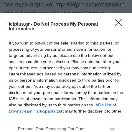
τον σχεδιασμό και την πλήρη ανακατασκευή
της σιδηροδρομικής γραμμής Craiova –
Drobeta Turnu Severin – Caransebeș, τμήμα
ictplus.gr -
Do Not Process My Personal
Information
του ευρωπαϊκού διαδρόμου Orient/East-Med.
If you wish to opt-out of the sale, sharing to third parties, or
Τα έργα δημοπρατήθηκαν από τον κρατικό
processing of your personal or sensitive information for
διαχειριστή σιδηροδρομικών υποδομών της
targeted advertising by us, please use the below opt-out
section to confirm your selection. Please note that after your
Ρουμανίας CFR και περιλαμβάνουν τα εξής
opt-out request is processed you may continue seeing
επιμέρους τμήματα:
interest-based ads based on personal information utilized by
us or personal information disclosed to third parties prior to
LOT 1: Craiova – Filiași, με προϋπολογισμό
your opt-out. You may separately opt-out of the further
disclosure of your personal information by third parties on the
448.600 ευρώ
IAB’s list of downstream participants. This information may
also be disclosed by us to third parties on the
IAB’s List of
LOT 2: Filiași – Igiroasa, με προϋπολογισμό
Downstream Participants
that may further disclose it to other
third parties.
206.363 ευρώ
Please note that this website/app uses one or more Google
Personal Data Processing Opt Outs