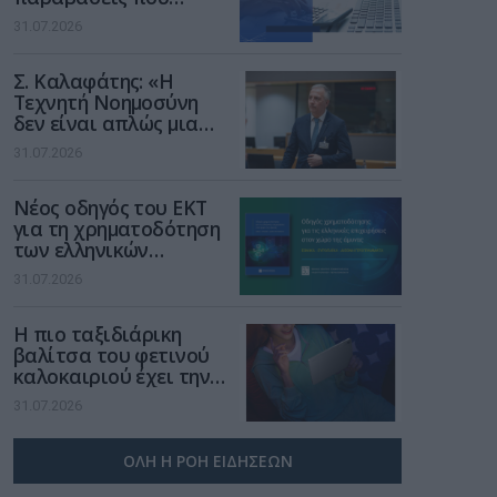
αφορούν τους ΦΗΜ
31.07.2026
Σ. Καλαφάτης: «Η
Τεχνητή Νοημοσύνη
δεν είναι απλώς μια
νέα τεχνολογία, είναι
31.07.2026
μια νέα βιομηχανική
επανάσταση»
Νέος οδηγός του ΕΚΤ
για τη χρηματοδότηση
των ελληνικών
επιχειρήσεων στον
31.07.2026
χώρο της άμυνας
Η πιο ταξιδιάρικη
βαλίτσα του φετινού
καλοκαιριού έχει την
υπογραφή της Xiaomi
31.07.2026
ΟΛΗ Η ΡΟΗ ΕΙΔΗΣΕΩΝ