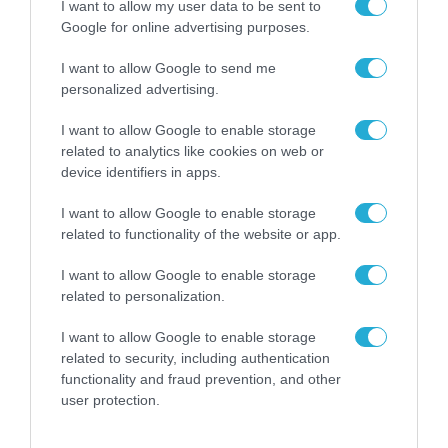
I want to allow my user data to be sent to
Motor Oil στην Κομοτηνή αναφέρθηκε ότι
Google for online advertising purposes.
μπήκε σε λειτουργία και με αποδόσεις που
I want to allow Google to send me
ξεπερνούν όλες τις προδιαγραφές. Η νέα
personalized advertising.
θερμοηλεκτρική μονάδα φυσικού αερίου
I want to allow Google to enable storage
στην Κομοτηνή, ισχύος 877 MW, την οποία
related to analytics like cookies on web or
έχει αναπτύξει η ΓΕΚ ΤΕΡΝΑ σε κοινοπραξία
device identifiers in apps.
με τη Motor Oil και η οποία αποτελεί
I want to allow Google to enable storage
επένδυση 375 εκατ. ευρώ, αναμένεται να
related to functionality of the website or app.
τεθεί σε εμπορική λειτουργία εντός του β’
I want to allow Google to enable storage
εξαμήνου του έτους.
related to personalization.
Επιπρόσθετα, ο όμιλος παραμένει ενεργός
I want to allow Google to enable storage
related to security, including authentication
στην ενέργεια, παρά την πώληση της ΤΕΡΝΑ
functionality and fraud prevention, and other
Ενεργειακής, καθώς θα συνεχίσει να είναι
user protection.
παρόν σε σύνθετα και απαιτητικά έργα