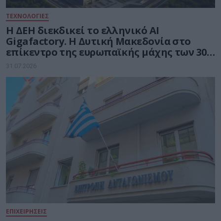
ΤΕΧΝΟΛΟΓΙΕΣ
Η ΔΕΗ διεκδικεί το ελληνικό AI
Gigafactory. Η Δυτική Μακεδονία στο
επίκεντρο της ευρωπαϊκής μάχης των 30
δισ. ευρώ για την Τεχνητή Νοημοσύνη
31.07.2026
ΕΠΙΧΕΙΡΗΣΕΙΣ