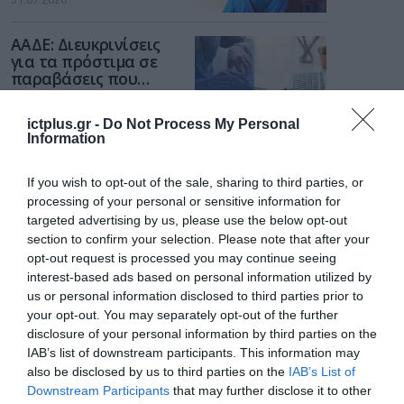
των παιδιών στο
διαδίκτυο
ΑΑΔΕ: Διευκρινίσεις
για τα πρόστιμα σε
παραβάσεις που
αφορούν τους ΦΗΜ
31.07.2026
ictplus.gr -
Do Not Process My Personal
Information
Σ. Καλαφάτης: «Η
Τεχνητή Νοημοσύνη
δεν είναι απλώς μια
If you wish to opt-out of the sale, sharing to third parties, or
νέα τεχνολογία, είναι
processing of your personal or sensitive information for
31.07.2026
μια νέα βιομηχανική
targeted advertising by us, please use the below opt-out
επανάσταση»
section to confirm your selection. Please note that after your
Νέος οδηγός του ΕΚΤ
opt-out request is processed you may continue seeing
για τη χρηματοδότηση
interest-based ads based on personal information utilized by
των ελληνικών
us or personal information disclosed to third parties prior to
επιχειρήσεων στον
31.07.2026
your opt-out. You may separately opt-out of the further
χώρο της άμυνας
disclosure of your personal information by third parties on the
Η πιο ταξιδιάρικη
IAB’s list of downstream participants. This information may
βαλίτσα του φετινού
also be disclosed by us to third parties on the
IAB’s List of
καλοκαιριού έχει την
Downstream Participants
that may further disclose it to other
υπογραφή της Xiaomi