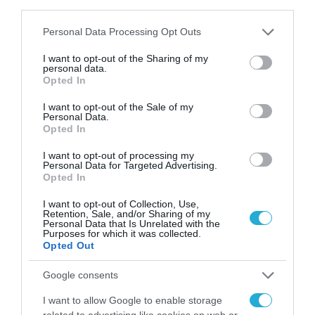
third parties.
31.07.2026
Please note that this website/app uses one or more Google
Personal Data Processing Opt Outs
ΟΛΗ Η ΡΟΗ ΕΙΔΗΣΕΩΝ
services and may gather and store information including but
not limited to your visit or usage behaviour. You may click to
I want to opt-out of the Sharing of my
personal data.
grant or deny consent to Google and its third-party tags to
Opted In
use your data for below specified purposes in below Google
consent section.
I want to opt-out of the Sale of my
Personal Data.
Opted In
I want to opt-out of processing my
Personal Data for Targeted Advertising.
Opted In
I want to opt-out of Collection, Use,
Retention, Sale, and/or Sharing of my
Personal Data that Is Unrelated with the
Purposes for which it was collected.
Opted Out
Google consents
ΕΡΓΑ - ΔΙΑΓΩΝΙΣΜΟΙ
I want to allow Google to enable storage
related to advertising like cookies on web or