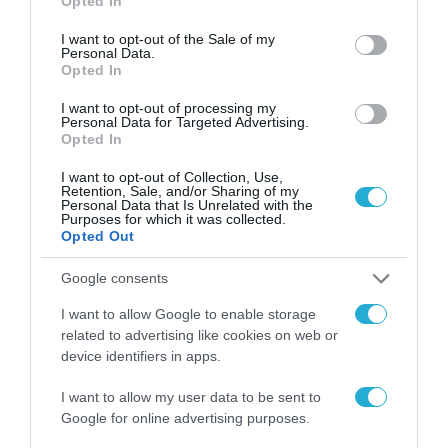
τελευταία διετία
περισσότεροι από 1.500
Opted In
use your data for below specified purposes in below Google
εργαζόμενοι συμμετείχαν σε εκπαιδευτικά
consent section.
I want to opt-out of the Sale of my
Personal Data.
προγράμματα για το Machine Learning και το
Opted In
Generative AI
, συνολικής διάρκειας
άνω των
I want to opt-out of processing my
17.000 ωρών
, ενώ η τράπεζα στηρίζει και το
Personal Data for Targeted Advertising.
Opted In
μεταπτυχιακό πρόγραμμα «MSc in AI for
I want to opt-out of Collection, Use,
Digital Transformation» του Οικονομικού
Retention, Sale, and/or Sharing of my
Personal Data that Is Unrelated with the
Πανεπιστημίου Αθηνών, ενισχύοντας τη
Purposes for which it was collected.
Opted Out
σύνδεση της τραπεζικής καινοτομίας με την
ακαδημαϊκή κοινότητα.
Google consents
I want to allow Google to enable storage
TAGS:
EUROBANK
related to advertising like cookies on web or
device identifiers in apps.
I want to allow my user data to be sent to
Google for online advertising purposes.