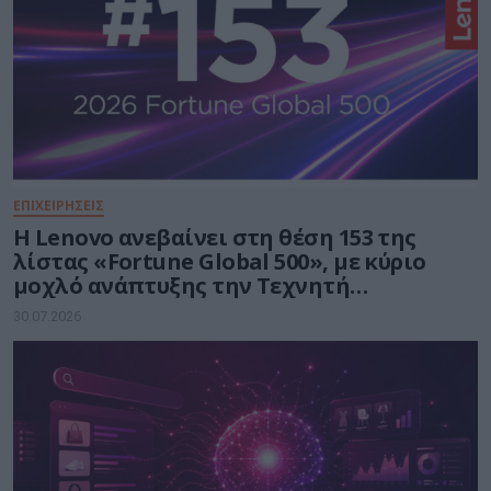
ΕΠΙΧΕΙΡΗΣΕΙΣ
Η Lenovo ανεβαίνει στη θέση 153 της
λίστας «Fortune Global 500», με κύριο
μοχλό ανάπτυξης την Τεχνητή
Νοημοσύνη
30.07.2026