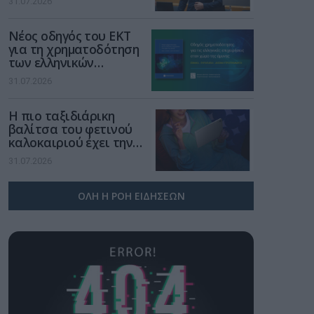
31.07.2026
μια νέα βιομηχανική
επανάσταση»
Νέος οδηγός του ΕΚΤ
για τη χρηματοδότηση
των ελληνικών
επιχειρήσεων στον
31.07.2026
χώρο της άμυνας
Η πιο ταξιδιάρικη
βαλίτσα του φετινού
καλοκαιριού έχει την
υπογραφή της Xiaomi
31.07.2026
ΟΛΗ Η ΡΟΗ ΕΙΔΗΣΕΩΝ