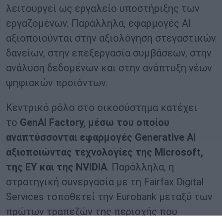
λειτουργεί ως εργαλείο υποστήριξης των
εργαζομένων. Παράλληλα, εφαρμογές AI
αξιοποιούνται στην αξιολόγηση στεγαστικών
δανείων, στην επεξεργασία συμβάσεων, στην
ανάλυση δεδομένων και στην ανάπτυξη νέων
ψηφιακών προϊόντων.
Κεντρικό ρόλο στο οικοσύστημα κατέχει
το
GenAI Factory, μέσω του οποίου
αναπτύσσονται εφαρμογές Generative AI
αξιοποιώντας τεχνολογίες της Microsoft,
της EY και της NVIDIA
. Παράλληλα, η
στρατηγική συνεργασία με τη Fairfax Digital
Services τοποθετεί την Eurobank μεταξύ των
πρώτων τραπεζών της περιοχής που