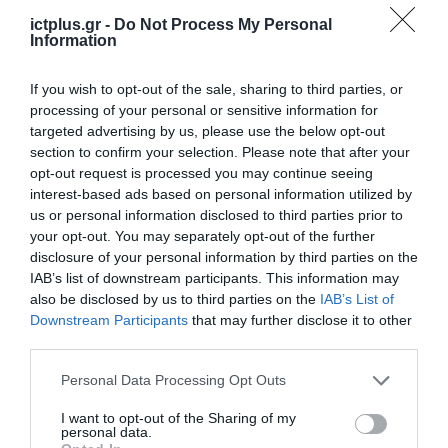
υλοποιούν λύσεις Agentic AI σε οργανωμένη
ictplus.gr -
Do Not Process My Personal
κλίμακα. Στο ίδιο πλαίσιο εντάσσεται και η
Information
συνεργασία με την Accenture για την
If you wish to opt-out of the sale, sharing to third parties, or
ανάπτυξη του Digital Brain, μιας πλατφόρμας
processing of your personal or sensitive information for
που ενσωματώνει την Τεχνητή Νοημοσύνη
targeted advertising by us, please use the below opt-out
section to confirm your selection. Please note that after your
σε κρίσιμες τραπεζικές λειτουργίες και
opt-out request is processed you may continue seeing
στον κύκλο ανάπτυξης λογισμικού. Το
interest-based ads based on personal information utilized by
us or personal information disclosed to third parties prior to
τεχνολογικό οικοσύστημα συμπληρώνεται
your opt-out. You may separately opt-out of the further
από το Global Delivery Center στην Πούνε της
disclosure of your personal information by third parties on the
Ινδίας, το οποίο υποστηρίζει έργα για τις
IAB’s list of downstream participants. This information may
also be disclosed by us to third parties on the
IAB’s List of
διεθνείς δραστηριότητες του Ομίλου.
Downstream Participants
that may further disclose it to other
third parties.
Παράλληλα, η Eurobank επενδύει και στην
Please note that this website/app uses one or more Google
Personal Data Processing Opt Outs
ανάπτυξη ανθρώπινου δυναμικού με
services and may gather and store information including but
εξειδίκευση στις νέες τεχνολογίες. Την
not limited to your visit or usage behaviour. You may click to
I want to opt-out of the Sharing of my
personal data.
grant or deny consent to Google and its third-party tags to