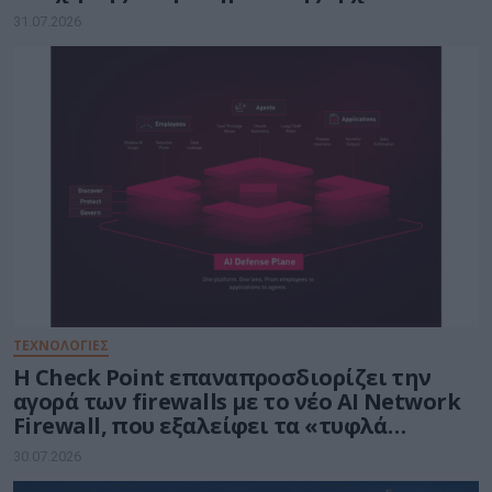
31.07.2026
ΤΕΧΝΟΛΟΓΙΕΣ
Η Check Point επαναπροσδιορίζει την
αγορά των firewalls με το νέο AI Network
Firewall, που εξαλείφει τα «τυφλά
σημεία» της Τεχνητής Νοημοσύνης σε
30.07.2026
κάθε δίκτυο