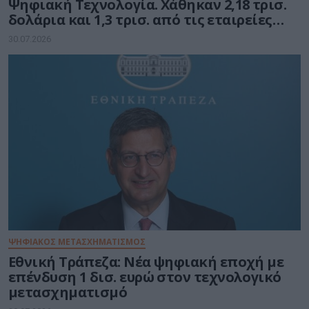
Ψηφιακή Τεχνολογία. Χάθηκαν 2,18 τρισ.
δολάρια και 1,3 τρισ. από τις εταιρείες
ημιαγωγών
30.07.2026
ΨΗΦΙΑΚΟΣ ΜΕΤΑΣΧΗΜΑΤΙΣΜΟΣ
Εθνική Τράπεζα: Νέα ψηφιακή εποχή με
επένδυση 1 δισ. ευρώ στον τεχνολογικό
μετασχηματισμό