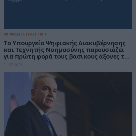
ΨΗΦΙΑΚΗ ΣΤΡΑΤΗΓΙΚΗ
Το Υπουργείο Ψηφιακής Διακυβέρνησης
και Τεχνητής Νοημοσύνης παρουσιάζει
για πρώτη φορά τους βασικούς άξονες του
νέου Εθνικού Διαστημικού Προγράμματος
31.07.2026