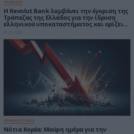
ΤΡΑΠΕΖΕΣ
Η Revolut Bank λαμβάνει την έγκριση της
Τράπεζας της Ελλάδος για την ίδρυση
ελληνικού υποκαταστήματος και ορίζει
τον Βασίλη Αμεράνη Γενικό Διευθυντή
31.07.2026
ΧΡΗΜΑΤΙΣΤΗΡΙΟ
Νότια Κορέα: Μαύρη ημέρα για την