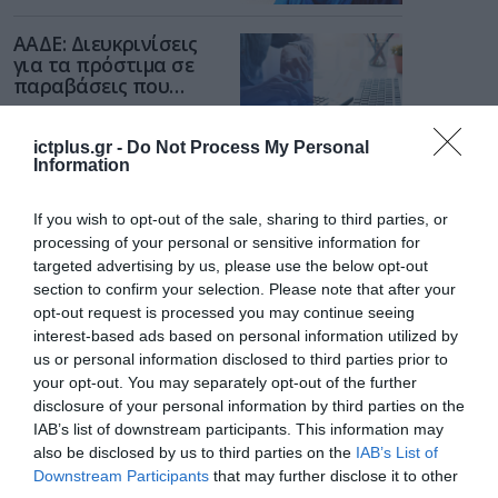
των παιδιών στο
διαδίκτυο
ΑΑΔΕ: Διευκρινίσεις
για τα πρόστιμα σε
παραβάσεις που
αφορούν τους ΦΗΜ
31.07.2026
ictplus.gr -
Do Not Process My Personal
Information
Σ. Καλαφάτης: «Η
Τεχνητή Νοημοσύνη
δεν είναι απλώς μια
If you wish to opt-out of the sale, sharing to third parties, or
νέα τεχνολογία, είναι
processing of your personal or sensitive information for
31.07.2026
μια νέα βιομηχανική
targeted advertising by us, please use the below opt-out
επανάσταση»
section to confirm your selection. Please note that after your
Νέος οδηγός του ΕΚΤ
opt-out request is processed you may continue seeing
για τη χρηματοδότηση
των ελληνικών
interest-based ads based on personal information utilized by
επιχειρήσεων στον
us or personal information disclosed to third parties prior to
31.07.2026
χώρο της άμυνας
your opt-out. You may separately opt-out of the further
disclosure of your personal information by third parties on the
Η πιο ταξιδιάρικη
IAB’s list of downstream participants. This information may
βαλίτσα του φετινού
also be disclosed by us to third parties on the
IAB’s List of
καλοκαιριού έχει την
Downstream Participants
that may further disclose it to other
υπογραφή της Xiaomi
31.07.2026