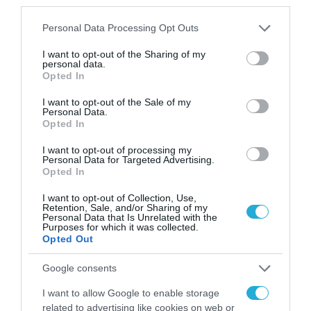
third parties.
Please note that this website/app uses one or more Google
Personal Data Processing Opt Outs
ΟΛΗ Η ΡΟΗ ΕΙΔΗΣΕΩΝ
services and may gather and store information including but
not limited to your visit or usage behaviour. You may click to
I want to opt-out of the Sharing of my
personal data.
grant or deny consent to Google and its third-party tags to
Opted In
use your data for below specified purposes in below Google
consent section.
I want to opt-out of the Sale of my
Personal Data.
Opted In
I want to opt-out of processing my
Personal Data for Targeted Advertising.
Opted In
I want to opt-out of Collection, Use,
Retention, Sale, and/or Sharing of my
Personal Data that Is Unrelated with the
Purposes for which it was collected.
Opted Out
ΟΙΚΟΝΟΜΙΑ
Google consents
I want to allow Google to enable storage
related to advertising like cookies on web or