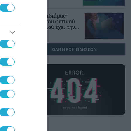
31.07.2026
χώρο της άμυνας
Η πιο ταξιδιάρικη
βαλίτσα του φετινού
καλοκαιριού έχει την
δίως
υπογραφή της Xiaomi
31.07.2026
ικής
LLMs)
ΟΛΗ Η ΡΟΗ ΕΙΔΗΣΕΩΝ