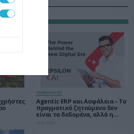
ΤΕΧΝΟΛΟΓΙΕΣ
 χρήστες
Agentic ERP και Ασφάλεια – Το
ρο
πραγματικό ζητούμενο δεν
είναι τα δεδομένα, αλλά η
λά
εμπιστοσύνη
28.07.2026
 μέτρα