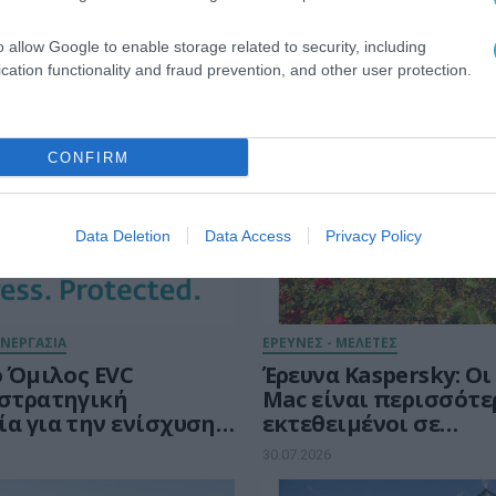
o allow Google to enable storage related to security, including
ECURITY
cation functionality and fraud prevention, and other user protection.
CONFIRM
Data Deletion
Data Access
Privacy Policy
ΥΝΕΡΓΑΣΙΑ
ΕΡΕΥΝΕΣ - ΜΕΛΕΤΕΣ
ο Όμιλος EVC
Έρευνα Kaspersky: Οι
 στρατηγική
Mac είναι περισσότε
ία για την ενίσχυση
εκτεθειμένοι σε
κτικότητας της
κυβερνοαπειλές, αλ
30.07.2026
στους τομείς
λαμβάνουν λιγότερα