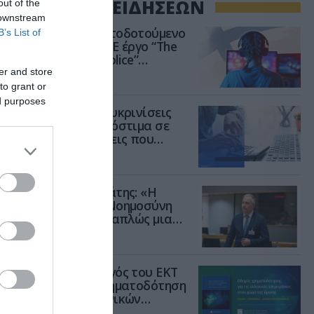
ΡΟΗ ΕΙΔΗΣΕΩΝ
out of the
 downstream
Το χρηματοδοτούμενο
B’s List of
από την ΕΕ έργο “The
Gaming Police”
ενισχύει την ασφάλεια
er and store
31.07.2026
των παιδιών στο
to grant or
διαδίκτυο
ed purposes
 που
ΑΑΔΕ: Διευκρινίσεις
για τα πρόστιμα σε
παραβάσεις που
αφορούν τους ΦΗΜ
31.07.2026
αι
Σ. Καλαφάτης: «Η
Τεχνητή Νοημοσύνη
ει
δεν είναι απλώς μια
τική
νέα τεχνολογία, είναι
31.07.2026
μια νέα βιομηχανική
επανάσταση»
Νέος οδηγός του ΕΚΤ
για τη χρηματοδότηση
το
των ελληνικών
τείες
επιχειρήσεων στον