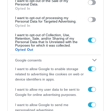
χώρο της άμυνας
I want to opt-out of the Sale of my
Personal Data.
Opted In
Η πιο ταξιδιάρικη
βαλίτσα του φετινού
I want to opt-out of processing my
καλοκαιριού έχει την
Personal Data for Targeted Advertising.
υπογραφή της Xiaomi
Opted In
31.07.2026
I want to opt-out of Collection, Use,
ΟΛΗ Η ΡΟΗ ΕΙΔΗΣΕΩΝ
Retention, Sale, and/or Sharing of my
Personal Data that Is Unrelated with the
Purposes for which it was collected.
Opted Out
Google consents
I want to allow Google to enable storage
related to advertising like cookies on web or
device identifiers in apps.
I want to allow my user data to be sent to
Google for online advertising purposes.
I want to allow Google to send me
personalized advertising.