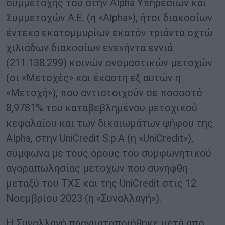
συμμετοχής του στην Alpha Υπηρεσιών και
Συμμετοχών Α.Ε. (η «Alpha»), ήτοι διακοσίων
έντεκα εκατομμυρίων εκατόν τριάντα οχτώ
χιλιάδων διακοσίων ενενήντα εννιά
(211.138.299) κοινών ονομαστικών μετοχών
(οι «Μετοχές» και έκαστη εξ αυτών η
«Μετοχή»), που αντιστοιχούν σε ποσοστό
8,9781% του καταβεβλημένου μετοχικού
κεφαλαίου και των δικαιωμάτων ψήφου της
Alpha, στην UniCredit S.p.A (η «UniCredit»),
σύμφωνα με τους όρους του συμφωνητικού
αγοραπωλησίας μετοχών που συνήφθη
μεταξύ του ΤΧΣ και της UniCredit στις 12
Νοεμβρίου 2023 (η «Συναλλαγή»).
Η Συναλλαγή πραγματοποιήθηκε μετά από