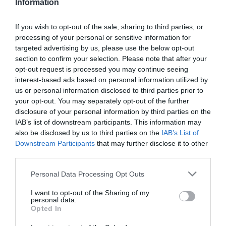
Information
Το χρηματοδοτούμενο
από την ΕΕ έργο “The
If you wish to opt-out of the sale, sharing to third parties, or
Gaming Police”
processing of your personal or sensitive information for
ενισχύει την ασφάλεια
targeted advertising by us, please use the below opt-out
31.07.2026
των παιδιών στο
section to confirm your selection. Please note that after your
διαδίκτυο
opt-out request is processed you may continue seeing
ΑΑΔΕ: Διευκρινίσεις
interest-based ads based on personal information utilized by
για τα πρόστιμα σε
us or personal information disclosed to third parties prior to
παραβάσεις που
your opt-out. You may separately opt-out of the further
αφορούν τους ΦΗΜ
31.07.2026
disclosure of your personal information by third parties on the
IAB’s list of downstream participants. This information may
Σ. Καλαφάτης: «Η
also be disclosed by us to third parties on the
IAB’s List of
Τεχνητή Νοημοσύνη
Downstream Participants
that may further disclose it to other
δεν είναι απλώς μια
third parties.
νέα τεχνολογία, είναι
31.07.2026
μια νέα βιομηχανική
Please note that this website/app uses one or more Google
Personal Data Processing Opt Outs
επανάσταση»
services and may gather and store information including but
Νέος οδηγός του ΕΚΤ
not limited to your visit or usage behaviour. You may click to
I want to opt-out of the Sharing of my
για τη χρηματοδότηση
personal data.
grant or deny consent to Google and its third-party tags to
των ελληνικών
Opted In
use your data for below specified purposes in below Google
επιχειρήσεων στον
31.07.2026
consent section.