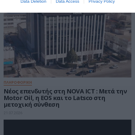
Data Deletion
Data Access
Privacy Policy
ΠΛΗΡΟΦΟΡΙΚΗ
Νέος επενδυτής στη NOVA ICT : Μετά την
Motor Oil, η EOS και το Latsco στη
μετοχική σύνθεση
21.07.2026