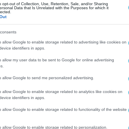
o opt-out of Collection, Use, Retention, Sale, and/or Sharing
ersonal Data that Is Unrelated with the Purposes for which it
πως θέλουν να μας πείσουν οι προεξοφλήσεις των
lected.
Out
consents
o allow Google to enable storage related to advertising like cookies on
evice identifiers in apps.
o allow my user data to be sent to Google for online advertising
s.
to allow Google to send me personalized advertising.
o allow Google to enable storage related to analytics like cookies on
evice identifiers in apps.
o allow Google to enable storage related to functionality of the website
o allow Google to enable storage related to personalization.