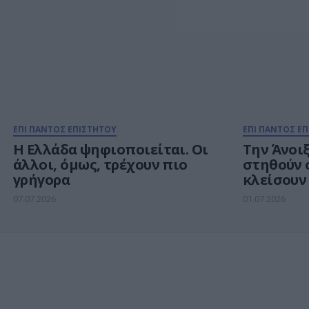
ΕΠΙ ΠΑΝΤΟΣ ΕΠΙΣΤΗΤΟΥ
ΕΠΙ ΠΑΝΤΟΣ Ε
Η Ελλάδα ψηφιοποιείται. Οι
Την Άνοιξ
άλλοι, όμως, τρέχουν πιο
στηθούν 
γρήγορα
κλείσουν
«ορόσημ
07.07.2026
01.07.2026