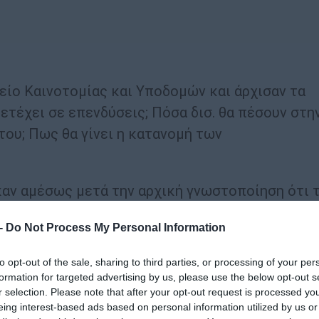
είο Καινοτομίας και Υποδομών και άρχισαν τα
ετέχει σε επενδύσεις; Πόσα δισ. θα πέσουν στη
του; Πως θα γίνει η κατανομή των
καν αμέσως μετά την αρχική γνωστοποίηση ότι 
επενδύσεις ύψους 20 δισ. ευρώ στην επόμενη 5ετ
 -
Do Not Process My Personal Information
ετοχή στελεχών της BlackRock και μεγάλων
Dhabi Investment Authority, το CVC Capital
to opt-out of the sale, sharing to third parties, or processing of your per
tsche Bank, η Zurich Insurance όπως και άλλες
formation for targeted advertising by us, please use the below opt-out s
r selection. Please note that after your opt-out request is processed y
eing interest-based ads based on personal information utilized by us or