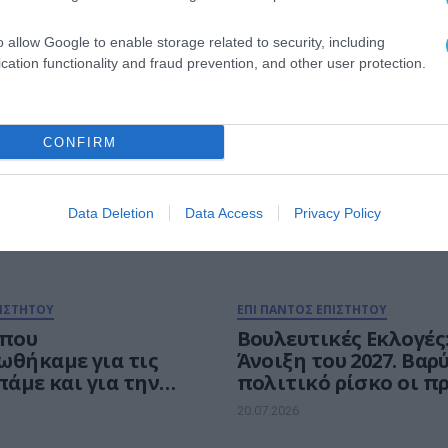
o allow Google to enable storage related to security, including
ΤΟΥ
cation functionality and fraud prevention, and other user protection.
CONFIRM
Data Deletion
Data Access
Privacy Policy
ΠΙΣΤΗΤΟΥ
ΕΠΙ ΠΑΝΤΟΣ ΕΠΙΣΤΗΤΟΥ
 που
Βουλευτικές Εκλογές
ωθήκαμε για τις
Άνοιξη του 2027. Βαρ
πάμε και για την
πολιτικό ρίσκο οι π
νία
τον Οκτώβριο.
20.07.2026