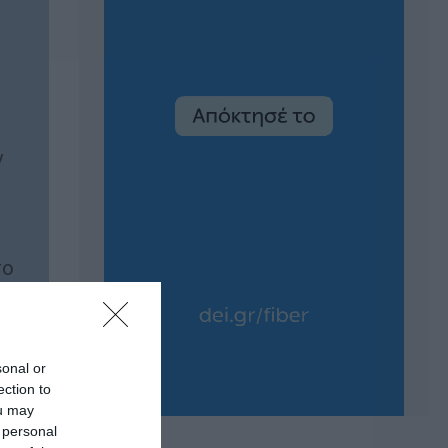
ν
το
ία.
sonal or
ection to
ou may
 personal