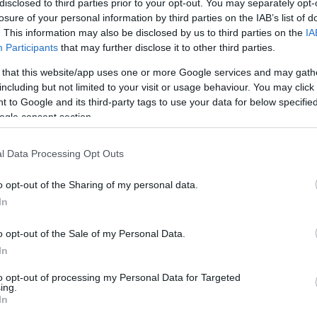
disclosed to third parties prior to your opt-out. You may separately opt-
τικό Ταμείο και η κυβέρνηση προτιμούν
losure of your personal information by third parties on the IAB’s list of
η διαχείριση υδάτων, στον εκσυγχρονισμό λιμένω
. This information may also be disclosed by us to third parties on the
IA
Participants
that may further disclose it to other third parties.
τα «ανεκτέλεστα» στις ΤΠΕ θα συνεχίσουν να
 that this website/app uses one or more Google services and may gath
including but not limited to your visit or usage behaviour. You may click 
 to Google and its third-party tags to use your data for below specifi
ogle consent section.
όλις είναι λίγο πάνω από τα 300 εκατ. ευρώ.
l Data Processing Opt Outs
 για τις κεφαλαιακές εισροές, που θα
o opt-out of the Sharing of my personal data.
ατα και οργανισμούς.
In
λογής μας, γιατί αυτά τα σχήματα στην Ελλάδα,
o opt-out of the Sale of my Personal Data.
ι Υποδομών και παλαιότερα το «Φαιστός», έχο
In
ετία Επομένως υπολογίζοντας και την αδράνεια
to opt-out of processing my Personal Data for Targeted
 φθινόπωρο, πιθανόν να δούμε κοντά στο 2028
ing.
In
η του νέο Ταμείου.