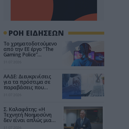
ΡΟΗ ΕΙΔΗΣΕΩΝ
Το χρηματοδοτούμενο
από την ΕΕ έργο “The
Gaming Police”
ενισχύει την ασφάλεια
31.07.2026
των παιδιών στο
διαδίκτυο
ΑΑΔΕ: Διευκρινίσεις
για τα πρόστιμα σε
παραβάσεις που
αφορούν τους ΦΗΜ
31.07.2026
Σ. Καλαφάτης: «Η
Τεχνητή Νοημοσύνη
δεν είναι απλώς μια
νέα τεχνολογία, είναι
31.07.2026