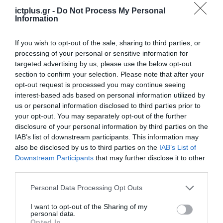
διακρίνουν τι είναι πραγματικό και τι έχει
ictplus.gr -
Do Not Process My Personal
παραχθεί από AI
Information
Οι «πρωτοπόροι» δείχνουν την κατεύθυνση
If you wish to opt-out of the sale, sharing to third parties, or
processing of your personal or sensitive information for
Ενώ σε κάθε αγορά υπάρχουν χρήστες που
targeted advertising by us, please use the below opt-out
section to confirm your selection. Please note that after your
υιοθετούν πρώιμα το
AI
, ο ρυθμός
opt-out request is processed you may continue seeing
υιοθέτησης δεν είναι παντού ομοιόμορφος.
interest-based ads based on personal information utilized by
us or personal information disclosed to third parties prior to
Η έρευνα εντοπίζει οκτώ «πρωτοπόρες»
your opt-out. You may separately opt-out of the further
αγορές, οι οποίες έχουν προχωρήσει
disclosure of your personal information by third parties on the
IAB’s list of downstream participants. This information may
περισσότερο στο ταξίδι της τεχνητής
also be disclosed by us to third parties on the
IAB’s List of
νοημοσύνης. Εκεί, η χρήση είναι ευρύτερη,
Downstream Participants
that may further disclose it to other
πιο συχνή και βαθιά ενσωματωμένη στην
third parties.
καθημερινή ζωή. Αυτές οι αγορές
Please note that this website/app uses one or more Google
Personal Data Processing Opt Outs
services and may gather and store information including but
περιλαμβάνουν την Ινδία, την Κίνα, τη
not limited to your visit or usage behaviour. You may click to
I want to opt-out of the Sharing of my
Βραζιλία, το Μεξικό, τη Σαουδική Αραβία, τα
personal data.
grant or deny consent to Google and its third-party tags to
Opted In