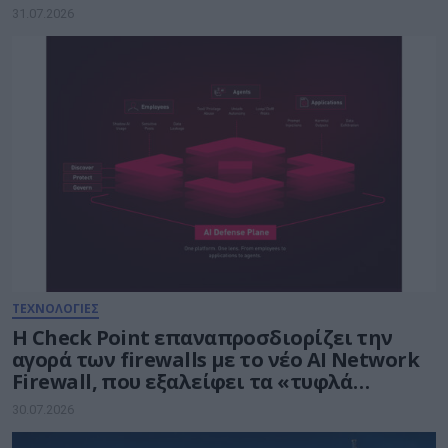
31.07.2026
ΤΕΧΝΟΛΟΓΙΕΣ
Η Check Point επαναπροσδιορίζει την
αγορά των firewalls με το νέο AI Network
Firewall, που εξαλείφει τα «τυφλά
σημεία» της Τεχνητής Νοημοσύνης σε
30.07.2026
κάθε δίκτυο