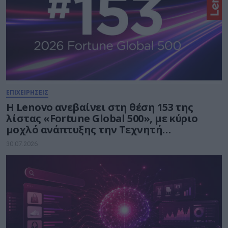
ΕΠΙΧΕΙΡΗΣΕΙΣ
Η Lenovo ανεβαίνει στη θέση 153 της
λίστας «Fortune Global 500», με κύριο
μοχλό ανάπτυξης την Τεχνητή
Νοημοσύνη
30.07.2026