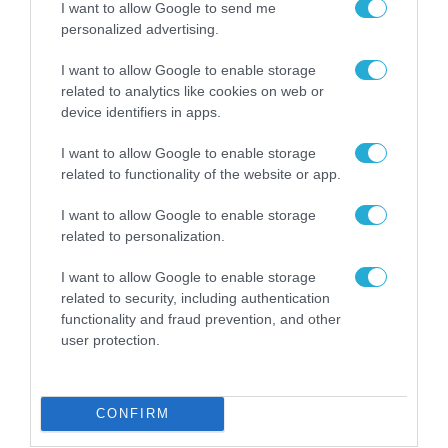
διστακτικότητα, μικρότερη αντίληψη της
I want to allow Google to send me
personalized advertising.
σημασίας του AI και πιο επιλεκτική χρήση
του. Αυτές οι αγορές υστερούν κατά 12% και
I want to allow Google to enable storage
related to analytics like cookies on web or
15% αντίστοιχα σε σχέση με τις
device identifiers in apps.
«πρωτοπόρες», όσον αφορά στη συνολική
χρήση της τεχνητής νοημοσύνης, και κατά
I want to allow Google to enable storage
related to functionality of the website or app.
11% και 13%, αντίστοιχα, στη χρήση
αυτόνομων συστημάτων.
I want to allow Google to enable storage
related to personalization.
Η πλήρης έρευνα είναι διαθέσιμη
εδώ
.
I want to allow Google to enable storage
related to security, including authentication
functionality and fraud prevention, and other
TAGS:
EY
ΤΕΧΝΗΤΗ ΝΟΗΜΟΣΥΝΗ
user protection.
CONFIRM