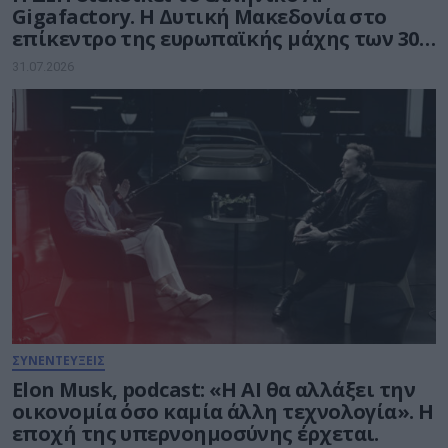
Gigafactory. Η Δυτική Μακεδονία στο
επίκεντρο της ευρωπαϊκής μάχης των 30
δισ. ευρώ για την Τεχνητή Νοημοσύνη
31.07.2026
ΣΥΝΕΝΤΕΥΞΕΙΣ
Elon Musk, podcast: «Η AI θα αλλάξει την
οικονομία όσο καμία άλλη τεχνολογία». Η
εποχή της υπερνοημοσύνης έρχεται.