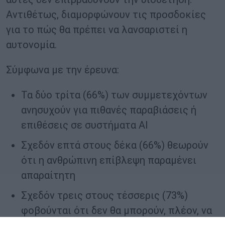
Αντιθέτως, διαμορφώνουν τις προσδοκίες
για το πώς θα πρέπει να λανσαριστεί η
αυτονομία.
Σύμφωνα με την έρευνα:
Τα δύο τρίτα (66%) των συμμετεχόντων
ανησυχούν για πιθανές παραβιάσεις ή
επιθέσεις σε συστήματα AI
Σχεδόν επτά στους δέκα (66%) θεωρούν
ότι η ανθρώπινη επίβλεψη παραμένει
απαραίτητη
Σχεδόν τρεις στους τέσσερις (73%)
φοβούνται ότι δεν θα μπορούν, πλέον, να