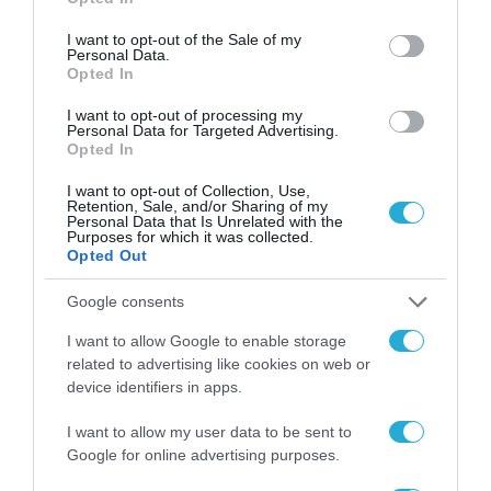
use your data for below specified purposes in below Google
Ηνωμένα Αραβικά Εμιράτα, το Χονγκ Κονγκ
consent section.
I want to opt-out of the Sale of my
(Ειδική Διοικητική Περιοχή της Κίνας) και τη
Personal Data.
Opted In
Νότια Κορέα. Συνολικά, το 94% των
ερωτηθέντων από αυτές τις αγορές
I want to opt-out of processing my
Personal Data for Targeted Advertising.
αναφέρουν ότι χρησιμοποιούν τεχνητή
Opted In
νοημοσύνη, με σχεδόν έναν στους τέσσερις
I want to opt-out of Collection, Use,
Retention, Sale, and/or Sharing of my
(24%) να έχει χρησιμοποιήσει ήδη αυτόνομα
Personal Data that Is Unrelated with the
Purposes for which it was collected.
συστήματα AI.
Opted Out
Οι υπόλοιπες περιοχές χωρίστηκαν σε
Google consents
«μεταβατικές» αγορές, όπου η συνολική
I want to allow Google to enable storage
υιοθέτηση είναι πιο αργή, αλλά η χρήση και
related to advertising like cookies on web or
device identifiers in apps.
το ενδιαφέρον αρχίζουν να αυξάνονται, και
σε «βραδέως αναπτυσσόμενες» αγορές, οι
I want to allow my user data to be sent to
Google for online advertising purposes.
οποίες εμφανίζουν μεγαλύτερη