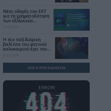
μια νέα βιομηχανική
επανάσταση»
Νέος οδηγός του ΕΚΤ
για τη χρηματοδότηση
των ελληνικών
επιχειρήσεων στον
31.07.2026
χώρο της άμυνας
Η πιο ταξιδιάρικη
βαλίτσα του φετινού
καλοκαιριού έχει την
υπογραφή της Xiaomi
31.07.2026
ΟΛΗ Η ΡΟΗ ΕΙΔΗΣΕΩΝ