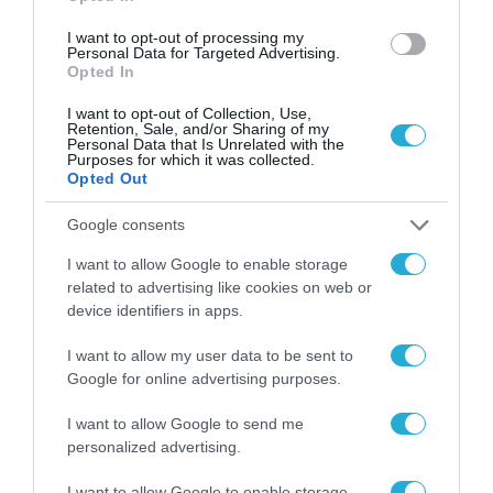
Το χρηματοδοτούμενο
I want to opt-out of processing my
Personal Data for Targeted Advertising.
από την ΕΕ έργο “The
Opted In
Gaming Police”
ενισχύει την ασφάλεια
31.07.2026
I want to opt-out of Collection, Use,
των παιδιών στο
Retention, Sale, and/or Sharing of my
διαδίκτυο
Personal Data that Is Unrelated with the
Purposes for which it was collected.
ΑΑΔΕ: Διευκρινίσεις
Opted Out
για τα πρόστιμα σε
παραβάσεις που
αφορούν τους ΦΗΜ
Google consents
31.07.2026
I want to allow Google to enable storage
Σ. Καλαφάτης: «Η
related to advertising like cookies on web or
Τεχνητή Νοημοσύνη
device identifiers in apps.
δεν είναι απλώς μια
νέα τεχνολογία, είναι
I want to allow my user data to be sent to
31.07.2026
μια νέα βιομηχανική
Google for online advertising purposes.
επανάσταση»
Νέος οδηγός του ΕΚΤ
I want to allow Google to send me
για τη χρηματοδότηση
personalized advertising.
των ελληνικών
επιχειρήσεων στον
31.07.2026
I want to allow Google to enable storage