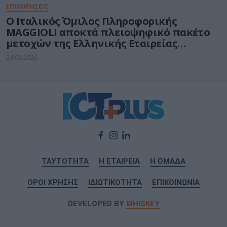
ΕΠΙΧΕΙΡΗΣΕΙΣ
O Ιταλικός Όμιλος Πληροφορικής
MAGGIOLI αποκτά πλειοψηφικό πακέτο
μετοχών της Ελληνικής Εταιρείας
COLLECTIVES A.E.
24.06.2026
ΤΑΥΤΟΤΗΤΑ
Η ΕΤΑΙΡΕΙΑ
Η ΟΜΑΔΑ
ΟΡΟΙ ΧΡΗΣΗΣ
ΙΔΙΩΤΙΚΟΤΗΤΑ
ΕΠΙΚΟΙΝΩΝΙΑ
DEVELOPED BY
WHISKEY