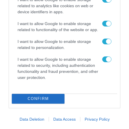
χώρο της άμυνας
related to analytics like cookies on web or
Η πιο ταξιδιάρικη
device identifiers in apps.
βαλίτσα του φετινού
καλοκαιριού έχει την
I want to allow Google to enable storage
υπογραφή της Xiaomi
related to functionality of the website or app.
31.07.2026
I want to allow Google to enable storage
ΟΛΗ Η ΡΟΗ ΕΙΔΗΣΕΩΝ
related to personalization.
I want to allow Google to enable storage
related to security, including authentication
functionality and fraud prevention, and other
user protection.
CONFIRM
Data Deletion
Data Access
Privacy Policy