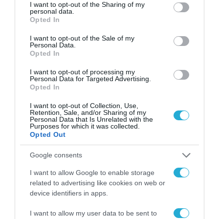
not limited to your visit or usage behaviour. You may click to
I want to opt-out of the Sharing of my
personal data.
δώσει ελπίδα για την επόμενη μέρα».
grant or deny consent to Google and its third-party tags to
Opted In
use your data for below specified purposes in below Google
consent section.
Η δωρεά αυτή, είναι μια πράξη έμπρακτης
I want to opt-out of the Sale of my
Personal Data.
στήριξης και αναγνώρισης στον αγώνα που
Opted In
δίνουν καθημερινά οι άνθρωποι του
I want to opt-out of processing my
Personal Data for Targeted Advertising.
Νοσοκομείου Αγία Βαρβάρα για τη
Opted In
διασφάλιση της υγείας όλων μας. Με
I want to opt-out of Collection, Use,
σεβασμό και ευαισθησία, η LG Electronics
Retention, Sale, and/or Sharing of my
Personal Data that Is Unrelated with the
Hellas συνεχίζει να στηρίζει πρωτοβουλίες
Purposes for which it was collected.
Opted Out
που στόχο έχουν την επίλυση σημαντικών
προβλημάτων που απασχολούν την Ελληνική
Google consents
κοινωνία.
I want to allow Google to enable storage
related to advertising like cookies on web or
device identifiers in apps.
TAGS:
LG
ΚΟΡΟΝΟΪΟΣ
I want to allow my user data to be sent to