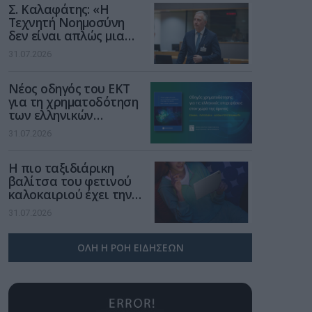
Σ. Καλαφάτης: «Η
Τεχνητή Νοημοσύνη
δεν είναι απλώς μια
νέα τεχνολογία, είναι
31.07.2026
μια νέα βιομηχανική
επανάσταση»
Νέος οδηγός του ΕΚΤ
για τη χρηματοδότηση
των ελληνικών
επιχειρήσεων στον
31.07.2026
χώρο της άμυνας
Η πιο ταξιδιάρικη
βαλίτσα του φετινού
καλοκαιριού έχει την
υπογραφή της Xiaomi
31.07.2026
ΟΛΗ Η ΡΟΗ ΕΙΔΗΣΕΩΝ