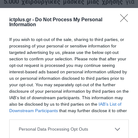
5.000 χειρουργικές μάσκες μίας χρήσης
για
την κάλυψη των υγειονομικών αναγκών του
νοσηλευτικού προσωπικού και την
ictplus.gr -
Do Not Process My Personal
Information
εφαρμογή των απαραίτητων μέτρων
προστασίας.
If you wish to opt-out of the sale, sharing to third parties, or
processing of your personal or sensitive information for
targeted advertising by us, please use the below opt-out
O
Γενικός Διευθυντής της LG Electronics
section to confirm your selection. Please note that after your
Hellas, Άρης Κουτελός
, δήλωσε σχετικά:
opt-out request is processed you may continue seeing
«Στην LG Electronics Hellas, θεωρούμε
interest-based ads based on personal information utilized by
us or personal information disclosed to third parties prior to
υποχρέωσή μας να είμαστε παρόντες στην
your opt-out. You may separately opt-out of the further
κοινή προσπάθεια για το συλλογικό καλό. Εκ
disclosure of your personal information by third parties on the
IAB’s list of downstream participants. This information may
μέρους όλων των εργαζομένων, εκφράζω
also be disclosed by us to third parties on the
IAB’s List of
θερμά την ευγνωμοσύνη μας προς το
Downstream Participants
that may further disclose it to other
third parties.
υγειονομικό προσωπικό του Νοσοκομείου Αγία
Βαρβάρα αλλά και όλης της Ελλάδας, που
Please note that this website/app uses one or more Google
Personal Data Processing Opt Outs
services and may gather and store information including but
καθημερινά μάχεται για να σώσει ζωές και να