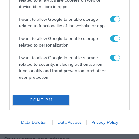
device identifiers in apps.
άμεση μετάβαση από τους αποσπασματικούς
πειραματισμούς στον καθολικό εταιρικό
I want to allow Google to enable storage
related to functionality of the website or app.
μετασχηματισμό. Δεν αρκεί πλέον να
ενσωματώνουμε την τεχνολογία σε
I want to allow Google to enable storage
related to personalization.
υπάρχουσες δομές, αλλά οφείλουμε να
επανασχεδιάσουμε την ίδια τη φύση της
I want to allow Google to enable storage
εργασίας με επίκεντρο το αποτέλεσμα και τη
related to security, including authentication
functionality and fraud prevention, and other
συνεργασία ανθρώπου-μηχανής. Η επιτυχία σε
user protection.
αυτό το νέο περιβάλλον απαιτεί στρατηγική
τόλμη και σαφήνεια: πρέπει να σταματήσουμε
CONFIRM
να αντιμετωπίζουμε την Τεχνητή Νοημοσύνη
ως ένα απλό εργαλείο και να την καταστήσουμε
τον βασικό μοχλό για την πλήρη επανεπινόηση
Data Deletion
Data Access
Privacy Policy
των επιχειρηματικών μας μοντέλων,