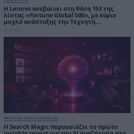
Η Lenovo ανεβαίνει στη θέση 153 της
λίστας «Fortune Global 500», με κύριο
μοχλό ανάπτυξης την Τεχνητή
Νοημοσύνη
30.07.2026
ARTIFICIAL INTELLIGENCE (AI)
Η Search Magic παρουσιάζει το πρώτο
insights report για την AI αναζήτηση στο