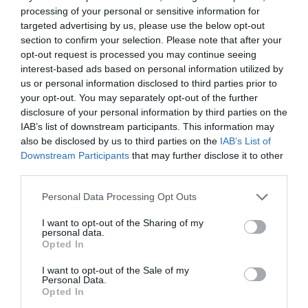
καλούνται να λειτουργούν ως ένα ενιαίο,
processing of your personal or sensitive information for
targeted advertising by us, please use the below opt-out
διασυνδεδεμένο σύστημα, υπερβαίνοντας τα
section to confirm your selection. Please note that after your
οργανωτικά «silos». Η έμφαση μετατοπίζεται
opt-out request is processed you may continue seeing
interest-based ads based on personal information utilized by
από τη διαχείριση ανθρώπινου δυναμικού
us or personal information disclosed to third parties prior to
στη διαχείριση αποτελεσμάτων. Παράλληλα,
your opt-out. You may separately opt-out of the further
απαιτείται ένα πιο δυναμικό μοντέλο
disclosure of your personal information by third parties on the
IAB’s list of downstream participants. This information may
διακυβέρνησης, όπου θα υπάρχει εποπτεία
also be disclosed by us to third parties on the
IAB’s List of
για τη συνεργασία ανθρώπου-ΤΝ και θα
Downstream Participants
that may further disclose it to other
third parties.
διασφαλίζεται η εμπιστοσύνη, η διαχείριση
κινδύνων και η απόδοση.
Please note that this website/app uses one or more Google
Personal Data Processing Opt Outs
services and may gather and store information including but
not limited to your visit or usage behaviour. You may click to
I want to opt-out of the Sharing of my
Οργανωσιακή ετοιμότητα ως στρατηγικό
personal data.
grant or deny consent to Google and its third-party tags to
Opted In
πλεονέκτημα
use your data for below specified purposes in below Google
consent section.
I want to opt-out of the Sale of my
Personal Data.
Η ετοιμότητα του οργανισμού πρέπει να
Opted In
αναπτύσσεται παράλληλα με την καινοτομία,