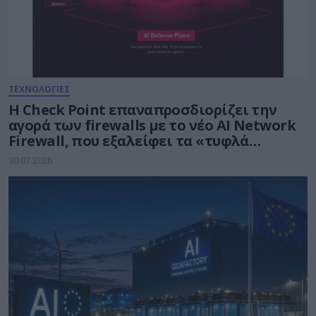
ΤΕΧΝΟΛΟΓΙΕΣ
Η Check Point επαναπροσδιορίζει την
αγορά των firewalls με το νέο AI Network
Firewall, που εξαλείφει τα «τυφλά
σημεία» της Τεχνητής Νοημοσύνης σε
30.07.2026
κάθε δίκτυο