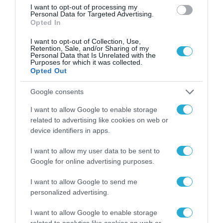
I want to opt-out of processing my
σε δύο επίπεδα:
Personal Data for Targeted Advertising.
Opted In
Σε ατομικό επίπεδο, οι εργαζόμενοι
I want to opt-out of Collection, Use,
Retention, Sale, and/or Sharing of my
χρειάζεται να αισθάνονται κατάλληλα
Personal Data that Is Unrelated with the
Purposes for which it was collected.
καταρτισμένοι και να αντιλαμβάνονται την
Opted Out
ΤΝ ως συνεργάτη.
Google consents
Σε οργανωσιακό επίπεδο, οι υποδομές, οι
I want to allow Google to enable storage
related to advertising like cookies on web or
πολιτικές και η κουλτούρα οφείλουν να
device identifiers in apps.
εξελιχθούν ώστε να υποστηρίξουν τον
I want to allow my user data to be sent to
αντίκτυπο του Αgentic AI.
Google for online advertising purposes.
Η
Κατερίνα Γλαβά, Ε
ngineering
,
AI
&
Data
I want to allow Google to send me
Leader
στην
Deloitte
Ελλάδος
δήλωσε: «Το
personalized advertising.
Agentic AI σηματοδοτεί μια καθοριστική στιγμή
I want to allow Google to enable storage
για το σύγχρονο επιχειρείν, υπαγορεύοντας την
related to analytics like cookies on web or