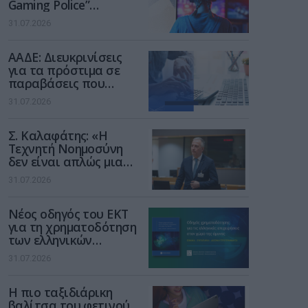
Gaming Police”
ενισχύει την ασφάλεια
31.07.2026
των παιδιών στο
διαδίκτυο
ΑΑΔΕ: Διευκρινίσεις
για τα πρόστιμα σε
παραβάσεις που
αφορούν τους ΦΗΜ
31.07.2026
Σ. Καλαφάτης: «Η
Τεχνητή Νοημοσύνη
δεν είναι απλώς μια
νέα τεχνολογία, είναι
31.07.2026
μια νέα βιομηχανική
επανάσταση»
Νέος οδηγός του ΕΚΤ
για τη χρηματοδότηση
των ελληνικών
επιχειρήσεων στον
31.07.2026
χώρο της άμυνας
Η πιο ταξιδιάρικη
βαλίτσα του φετινού