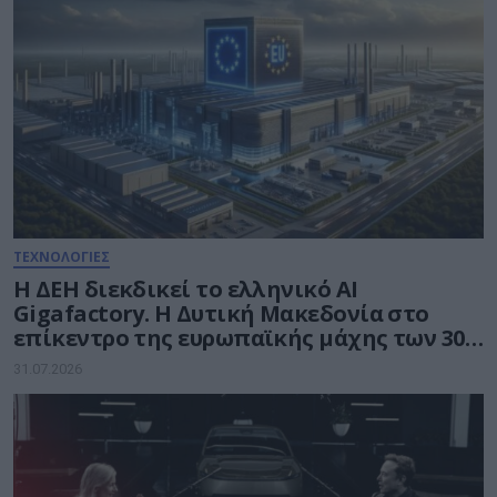
ΤΕΧΝΟΛΟΓΙΕΣ
Η ΔΕΗ διεκδικεί το ελληνικό AI
Gigafactory. Η Δυτική Μακεδονία στο
επίκεντρο της ευρωπαϊκής μάχης των 30
δισ. ευρώ για την Τεχνητή Νοημοσύνη
31.07.2026